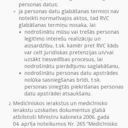
personas datus;
ja personas datu glabāšanas termiņi nav
noteikti normatīvajos aktos, tad RVC
glabāšanas termiņu nosaka, lai:
nodrošinātu mūsu vai trešās personas
leģitīmo interešu realizāciju un
aizsardzību, t.sk. kamēr pret RVC kāds
var celt juridiskas pretenzijas un/vai
uzsākt tiesvedības procesus, lai
nodrošinātu pierādījumu saglabāšanu,
nodrošinātu personas datu apstrādes
nolūka sasniegšanas brīdi, t.sk.
personas sniegtās piekrišanas personas
datu apstrādei atsaukšanu.
Medicīniskos ierakstus un medicīnisko
ierakstu uzskaites dokumentus glabā
atbilstoši Ministru kabineta 2006. gada
04. aprīļa noteikumos Nr. 265 “Medicīnisko