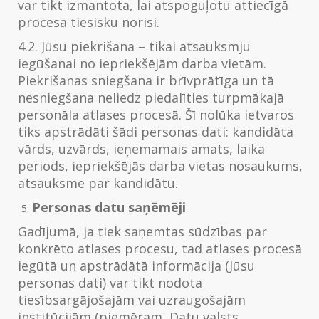
var tikt izmantota, lai atspoguļotu attiecīgā
procesa tiesisku norisi.
4.2. Jūsu piekrišana – tikai atsauksmju
iegūšanai no iepriekšējām darba vietām.
Piekrišanas sniegšana ir brīvprātīga un tā
nesniegšana neliedz piedalīties turpmākajā
personāla atlases procesā. Šī nolūka ietvaros
tiks apstrādāti šādi personas dati: kandidāta
vārds, uzvārds, ieņemamais amats, laika
periods, iepriekšējās darba vietas nosaukums,
atsauksme par kandidātu.
Personas datu saņēmēji
Gadījumā, ja tiek saņemtas sūdzības par
konkrēto atlases procesu, tad atlases procesā
iegūtā un apstrādātā informācija (Jūsu
personas dati) var tikt nodota
tiesībsargājošajām vai uzraugošajām
institūcijām (piemēram, Datu valsts