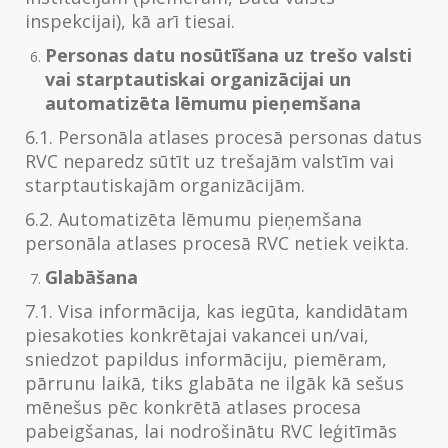
inspekcijai), kā arī tiesai.
Personas datu nosūtīšana uz trešo valsti
vai starptautiskai organizācijai un
automatizēta lēmumu pieņemšana
6.1. Personāla atlases procesā personas datus
RVC neparedz sūtīt uz trešajām valstīm vai
starptautiskajām organizācijām.
6.2. Automatizēta lēmumu pieņemšana
personāla atlases procesā RVC netiek veikta.
Glabāšana
7.1. Visa informācija, kas iegūta, kandidātam
piesakoties konkrētajai vakancei un/vai,
sniedzot papildus informāciju, piemēram,
pārrunu laikā, tiks glabāta ne ilgāk kā sešus
mēnešus pēc konkrētā atlases procesa
pabeigšanas, lai nodrošinātu RVC leģitīmās