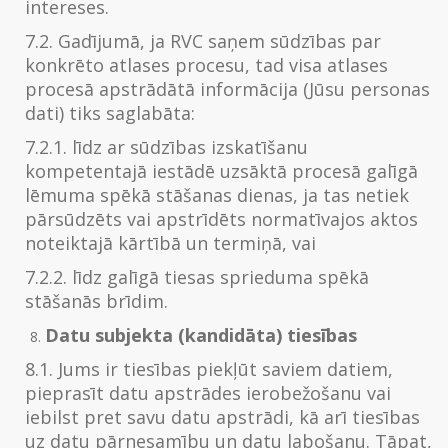
intereses.
7.2. Gadījumā, ja RVC saņem sūdzības par
konkrēto atlases procesu, tad visa atlases
procesā apstrādātā informācija (Jūsu personas
dati) tiks saglabāta:
7.2.1. līdz ar sūdzības izskatīšanu
kompetentajā iestādē uzsāktā procesā galīgā
lēmuma spēkā stāšanas dienas, ja tas netiek
pārsūdzēts vai apstrīdēts normatīvajos aktos
noteiktajā kārtībā un termiņā, vai
7.2.2. līdz galīgā tiesas sprieduma spēkā
stāšanās brīdim.
Datu subjekta (kandidāta) tiesības
8.1. Jums ir tiesības piekļūt saviem datiem,
pieprasīt datu apstrādes ierobežošanu vai
iebilst pret savu datu apstrādi, kā arī tiesības
uz datu pārnesamību un datu labošanu. Tāpat,