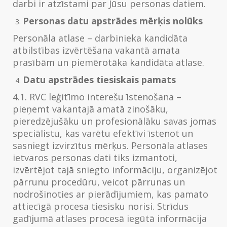
darbi ir atzīstami par Jūsu personas datiem.
Personas datu apstrādes mērķis nolūks
Personāla atlase – darbinieka kandidāta
atbilstības izvērtēšana vakantā amata
prasībām un piemērotāka kandidāta atlase.
Datu apstrādes tiesiskais pamats
4.1. RVC leģitīmo interešu īstenošana –
pieņemt vakantajā amatā zinošāku,
pieredzējušāku un profesionālāku savas jomas
speciālistu, kas varētu efektīvi īstenot un
sasniegt izvirzītus mērķus. Personāla atlases
ietvaros personas dati tiks izmantoti,
izvērtējot tajā sniegto informāciju, organizējot
pārrunu procedūru, veicot pārrunas un
nodrošinoties ar pierādījumiem, kas pamato
attiecīgā procesa tiesisku norisi. Strīdus
gadījumā atlases procesā iegūtā informācija