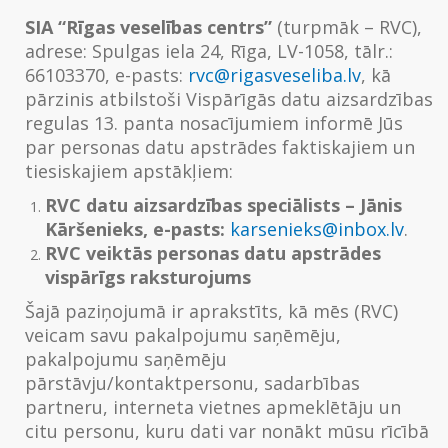
SIA “Rīgas veselības centrs”
(turpmāk – RVC),
adrese: Spulgas iela 24, Rīga, LV-1058, tālr.:
66103370, e-pasts:
rvc@rigasveseliba.lv
, kā
pārzinis atbilstoši Vispārīgās datu aizsardzības
regulas 13. panta nosacījumiem informē Jūs
par personas datu apstrādes faktiskajiem un
tiesiskajiem apstākļiem:
RVC datu aizsardzības speciālists – Jānis
Kāršenieks, e-pasts:
karsenieks@inbox.lv
.
RVC veiktās personas datu apstrādes
vispārīgs raksturojums
Šajā paziņojumā ir aprakstīts, kā mēs (RVC)
veicam savu pakalpojumu saņēmēju,
pakalpojumu saņēmēju
pārstāvju/kontaktpersonu, sadarbības
partneru, interneta vietnes apmeklētāju un
citu personu, kuru dati var nonākt mūsu rīcībā