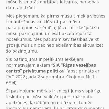
mūsu īstenotās darbības ietvaros, personas
datu apstrādi.
Mēs pieņemam, ka pirms mūsu tīmekļa vietnes
izmantošanas vai kļūstot par mūsu
pakalpojumu saņēmēju, Jūs esat izlasījuši šo
mūsu paziņojumu un esat akceptējuši tā
noteikumus. Mēs paturam sev tiesības veikt
grozījumus un pēc nepieciešamības aktualizēt
šo paziņojumu.
Šis paziņojums ir pielikums iekšējam
normatīvajam aktam “
SIA “Rīgas veselības
centrs” privātuma politika
” (apstiprināts ar
RVC 2022.gada 2.septembra rīkojumu Nr.1-
6/94).
Šī paziņojuma mērķis ir sniegt Jums vispārīgu
ieskatu par mūsu veiktām personas datu
apstrādes darbībām un nolūkiem, tomēr
lūdzam Jūs ņemt vērā, ka arī citos dokumentos