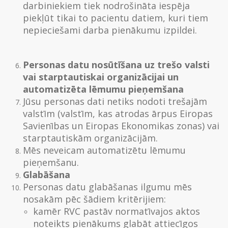
darbiniekiem tiek nodrošināta iespēja
piekļūt tikai to pacientu datiem, kuri tiem
nepieciešami darba pienākumu izpildei.
Personas datu nosūtīšana uz trešo valsti
vai starptautiskai organizācijai un
automatizēta lēmumu pieņemšana
Jūsu personas dati netiks nodoti trešajām
valstīm (valstīm, kas atrodas ārpus Eiropas
Savienības un Eiropas Ekonomikas zonas) vai
starptautiskām organizācijām.
Mēs neveicam automatizētu lēmumu
pieņemšanu.
Glabāšana
Personas datu glabāšanas ilgumu mēs
nosakām pēc šādiem kritērijiem:
kamēr RVC pastāv normatīvajos aktos
noteikts pienākums glabāt attiecīgos