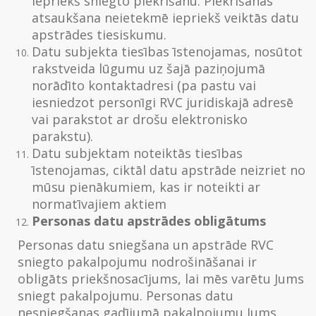
iepriekš sniegto piekrišanu. Piekrišanas
atsaukšana neietekmē iepriekš veiktās datu
apstrādes tiesiskumu.
Datu subjekta tiesības īstenojamas, nosūtot
rakstveida lūgumu uz šajā paziņojumā
norādīto kontaktadresi (pa pastu vai
iesniedzot personīgi RVC juridiskajā adresē
vai parakstot ar drošu elektronisko
parakstu).
Datu subjektam noteiktās tiesības
īstenojamas, ciktāl datu apstrāde neizriet no
mūsu pienākumiem, kas ir noteikti ar
normatīvajiem aktiem
Personas datu apstrādes obligātums
Personas datu sniegšana un apstrāde RVC
sniegto pakalpojumu nodrošināšanai ir
obligāts priekšnosacījums, lai mēs varētu Jums
sniegt pakalpojumu. Personas datu
nesniegšanas gadījumā pakalpojumu Jums