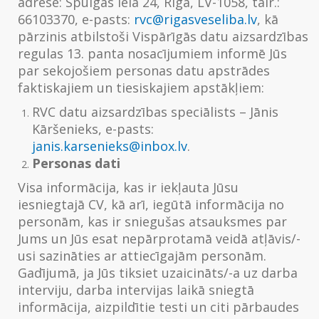
adrese: Spulgas iela 24, Rīga, LV-1058, tālr.:
66103370, e-pasts:
rvc@rigasveseliba.lv
, kā
pārzinis atbilstoši Vispārīgās datu aizsardzības
regulas 13. panta nosacījumiem informē Jūs
par sekojošiem personas datu apstrādes
faktiskajiem un tiesiskajiem apstākļiem:
RVC datu aizsardzības speciālists – Jānis
Kāršenieks, e-pasts:
janis.karsenieks@inbox.lv
.
Personas dati
Visa informācija, kas ir iekļauta Jūsu
iesniegtajā CV, kā arī, iegūtā informācija no
personām, kas ir sniegušas atsauksmes par
Jums un Jūs esat nepārprotamā veidā atļāvis/-
usi sazināties ar attiecīgajām personām.
Gadījumā, ja Jūs tiksiet uzaicināts/-a uz darba
interviju, darba intervijas laikā sniegtā
informācija, aizpildītie testi un citi pārbaudes