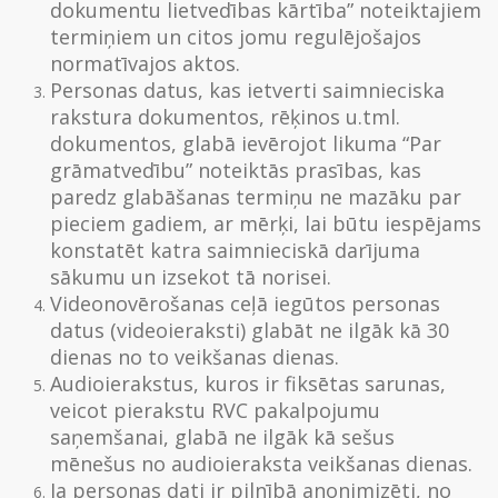
dokumentu lietvedības kārtība” noteiktajiem
termiņiem un citos jomu regulējošajos
normatīvajos aktos.
Personas datus, kas ietverti saimnieciska
rakstura dokumentos, rēķinos u.tml.
dokumentos, glabā ievērojot likuma “Par
grāmatvedību” noteiktās prasības, kas
paredz glabāšanas termiņu ne mazāku par
pieciem gadiem, ar mērķi, lai būtu iespējams
konstatēt katra saimnieciskā darījuma
sākumu un izsekot tā norisei.
Videonovērošanas ceļā iegūtos personas
datus (videoieraksti) glabāt ne ilgāk kā 30
dienas no to veikšanas dienas.
Audioierakstus, kuros ir fiksētas sarunas,
veicot pierakstu RVC pakalpojumu
saņemšanai, glabā ne ilgāk kā sešus
mēnešus no audioieraksta veikšanas dienas.
Ja personas dati ir pilnībā anonimizēti, no