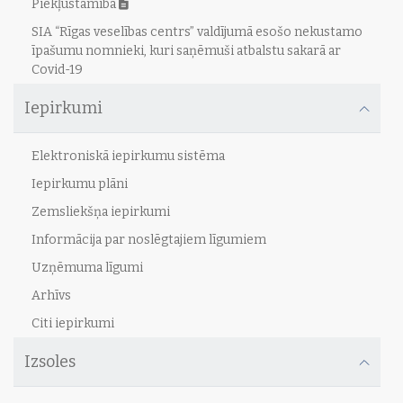
Piekļūstamība
SIA “Rīgas veselības centrs” valdījumā esošo nekustamo
īpašumu nomnieki, kuri saņēmuši atbalstu sakarā ar
Covid-19
Iepirkumi
Elektroniskā iepirkumu sistēma
Iepirkumu plāni
Zemsliekšņa iepirkumi
Informācija par noslēgtajiem līgumiem
Uzņēmuma līgumi
Arhīvs
Citi iepirkumi
Izsoles