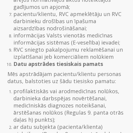
gadījumos un apjomā;
pacientu/klientu, RVC apmeklētāju un RVC
darbinieku drošības un īpašuma
aizsardzības nodrošināšanai;
informācijas Valsts vienotās medicīnas
informācijas sistēmas (E-veselība) ievadei;
RVC sniegto pakalpojumu reklamēšanai un
izplatīšanai jeb komerciāliem nolūkiem
Datu apstrādes tiesiskais pamats
Mēs apstrādājam pacientu/klientu personas
datus, balstoties uz šādu tiesisko pamatu:
profilaktiskās vai arodmedicīnas nolūkos,
darbinieka darbspējas novērtēšanai,
medicīniskās diagnozes noteikšanai,
ārstēšanas nolūkos (Regulas 9. panta otrās
daļas h) punkts);
ar datu subjekta (pacienta/klienta)