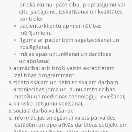
priekšlikumu, pateicību, pieprasījumu vai
citu jautājums, izskatīšanai un kvalitātes
kontrolei,
pacientu/klientu apmierinātības
mērījumiem,
līguma ar pacientiem sagatavošanai un
noslēgšanai,
mājaslapas uzturēšanai un darbības
uzlabošanai;
apmācībai atbilstoši valsts akreditētām
izglītības programmām;
zinātniskajam un pētnieciskajam darbam
ārstniecības jomā un jaunu ārstniecības
metožu un medicīnas tehnoloģiju ieviešanai;
klīnisko pētījumu veikšanai;
sociālā darba veikšanai;
informācijas sniegšanai valsts pārvaldes
iestādēm un operatīvās darbības subjektiem
ārējos normatīvajos aktos noteiktajos