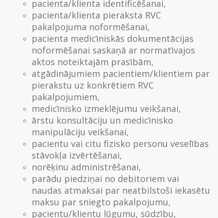
pacienta/klienta identificēšanai,
pacienta/klienta pieraksta RVC
pakalpojuma noformēšanai,
pacienta medicīniskās dokumentācijas
noformēšanai saskaņā ar normatīvajos
aktos noteiktajām prasībām,
atgādinājumiem pacientiem/klientiem par
pierakstu uz konkrētiem RVC
pakalpojumiem,
medicīnisko izmeklējumu veikšanai,
ārstu konsultāciju un medicīnisko
manipulāciju veikšanai,
pacientu vai citu fizisko personu veselības
stāvokļa izvērtēšanai,
norēķinu administrēšanai,
parādu piedziņai no debitoriem vai
naudas atmaksai par neatbilstoši iekasētu
maksu par sniegto pakalpojumu,
pacientu/klientu lūgumu, sūdzību,