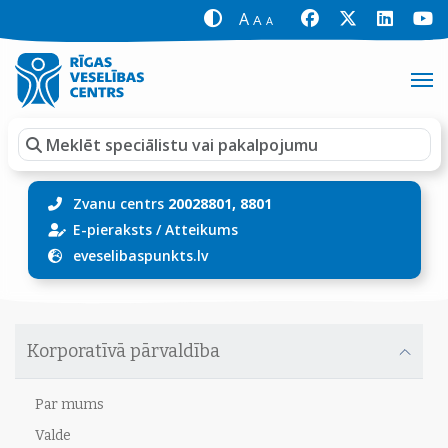
A
A
A
Zvanu centrs
20028801, 8801
E-pieraksts
/
Atteikums
eveselibaspunkts.lv
Korporatīvā pārvaldība
Par mums
Valde