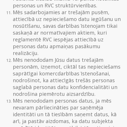
personas un RVC struktūrvienības.
Mēs sadarbojamies ar trešajām pusēm,
attiecībā uz nepieciešamo datu iegūšanu un
nosūtīšanu, savas darbības īstenojam tikai
saskaņā ar normatīvajiem aktiem, kuri
reglamentē RVC iespējas attiecībā uz
personas datu apmaiņas pasākumu
realizāciju.
Mēs nenododam Jūsu datus trešajām
personām, izņemot, ciktāl tas nepieciešams
saprātīgai komercdarbības īstenošanai,
nodrošinot, ka attiecīgās trešās personas
saglabā personas datu konfidencialitāti un
nodrošina piemērotu aizsardzību.
Mēs nenododam personas datus, ja mēs
nevaram pārliecināties par saņēmēja
identitāti un tā tiesībām saņemt datus, kā
arī, ja pastāv aizdomas, ka datu subjekta