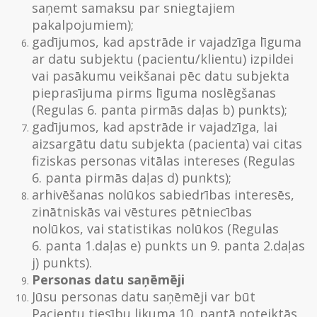
saņemt samaksu par sniegtajiem
pakalpojumiem);
gadījumos, kad apstrāde ir vajadzīga līguma
ar datu subjektu (pacientu/klientu) izpildei
vai pasākumu veikšanai pēc datu subjekta
pieprasījuma pirms līguma noslēgšanas
(Regulas 6. panta pirmās daļas b) punkts);
gadījumos, kad apstrāde ir vajadzīga, lai
aizsargātu datu subjekta (pacienta) vai citas
fiziskas personas vitālas intereses (Regulas
6. panta pirmās daļas d) punkts);
arhivēšanas nolūkos sabiedrības interesēs,
zinātniskās vai vēstures pētniecības
nolūkos, vai statistikas nolūkos (Regulas
6. panta 1.daļas e) punkts un 9. panta 2.daļas
j) punkts).
Personas datu saņēmēji
Jūsu personas datu saņēmēji var būt
Pacientu tiesību likuma 10. pantā noteiktās