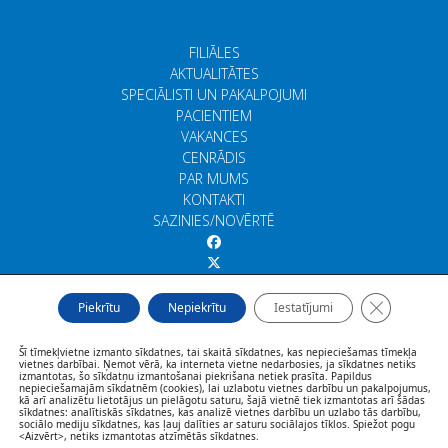
FILIĀLES
AKTUALITĀTES
SPECIĀLISTI UN PAKALPOJUMI
PACIENTIEM
VAKANCES
CENRĀDIS
PAR MUMS
KONTAKTI
SAZINIES/NOVĒRTĒ
Close GDP
Piekrītu
Nepiekrītu
Iestatījumi
Šī tīmekļvietne izmanto sīkdatnes, tai skaitā sīkdatnes, kas nepieciešamas tīmekļa
vietnes darbībai. Ņemot vērā, ka interneta vietne nedarbosies, ja sīkdatnes netiks
izmantotas, šo sīkdatņu izmantošanai piekrišana netiek prasīta. Papildus
nepieciešamajām sīkdatnēm (cookies), lai uzlabotu vietnes darbību un pakalpojumus,
kā arī analizētu lietotājus un pielāgotu saturu, šajā vietnē tiek izmantotas arī šādas
sīkdatnes: analītiskās sīkdatnes, kas analizē vietnes darbību un uzlabo tās darbību,
sociālo mediju sīkdatnes, kas ļauj dalīties ar saturu sociālajos tīklos. Spiežot pogu
<Aizvērt>, netiks izmantotas atzīmētās sīkdatnes.