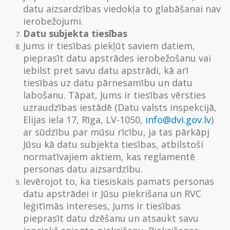
datu aizsardzības viedokļa to glabāšanai nav
ierobežojumi.
Datu subjekta tiesības
Jums ir tiesības piekļūt saviem datiem,
pieprasīt datu apstrādes ierobežošanu vai
iebilst pret savu datu apstrādi, kā arī
tiesības uz datu pārnesamību un datu
labošanu. Tāpat, Jums ir tiesības vērsties
uzraudzības iestādē (Datu valsts inspekcijā,
Elijas iela 17, Rīga, LV-1050,
info@dvi.gov.lv
)
ar sūdzību par mūsu rīcību, ja tas pārkāpj
Jūsu kā datu subjekta tiesības, atbilstoši
normatīvajiem aktiem, kas reglamentē
personas datu aizsardzību.
Ievērojot to, ka tiesiskais pamats personas
datu apstrādei ir Jūsu piekrišana un RVC
leģitīmās intereses, Jums ir tiesības
pieprasīt datu dzēšanu un atsaukt savu