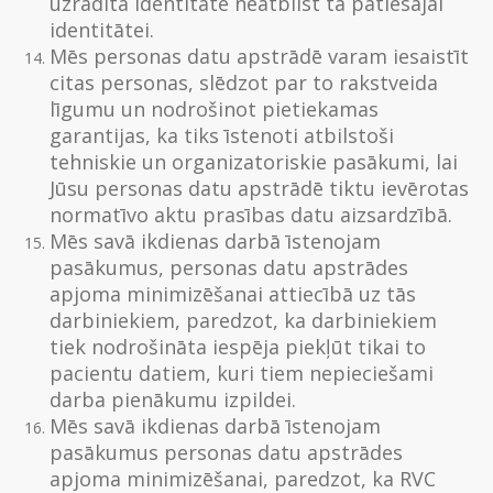
uzrādītā identitāte neatbilst tā patiesajai
identitātei.
Mēs personas datu apstrādē varam iesaistīt
citas personas, slēdzot par to rakstveida
līgumu un nodrošinot pietiekamas
garantijas, ka tiks īstenoti atbilstoši
tehniskie un organizatoriskie pasākumi, lai
Jūsu personas datu apstrādē tiktu ievērotas
normatīvo aktu prasības datu aizsardzībā.
Mēs savā ikdienas darbā īstenojam
pasākumus, personas datu apstrādes
apjoma minimizēšanai attiecībā uz tās
darbiniekiem, paredzot, ka darbiniekiem
tiek nodrošināta iespēja piekļūt tikai to
pacientu datiem, kuri tiem nepieciešami
darba pienākumu izpildei.
Mēs savā ikdienas darbā īstenojam
pasākumus personas datu apstrādes
apjoma minimizēšanai, paredzot, ka RVC