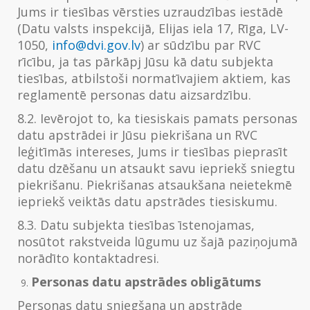
Jums ir tiesības vērsties uzraudzības iestādē
(Datu valsts inspekcijā, Elijas iela 17, Rīga, LV-
1050,
info@dvi.gov.lv
) ar sūdzību par RVC
rīcību, ja tas pārkāpj Jūsu kā datu subjekta
tiesības, atbilstoši normatīvajiem aktiem, kas
reglamentē personas datu aizsardzību.
8.2. Ievērojot to, ka tiesiskais pamats personas
datu apstrādei ir Jūsu piekrišana un RVC
leģitīmās intereses, Jums ir tiesības pieprasīt
datu dzēšanu un atsaukt savu iepriekš sniegtu
piekrišanu. Piekrišanas atsaukšana neietekmē
iepriekš veiktās datu apstrādes tiesiskumu.
8.3. Datu subjekta tiesības īstenojamas,
nosūtot rakstveida lūgumu uz šajā paziņojumā
norādīto kontaktadresi.
Personas datu apstrādes obligātums
Personas datu sniegšana un apstrāde