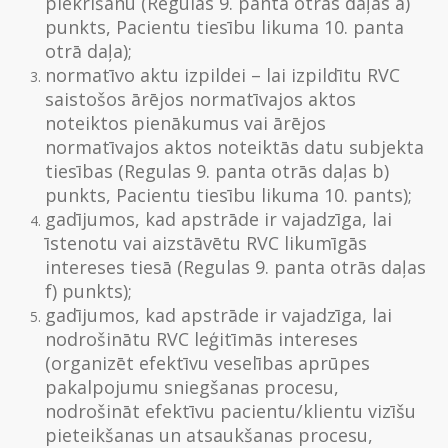
piekrišanu (Regulas 9. panta otrās daļas a)
punkts, Pacientu tiesību likuma 10. panta
otrā daļa);
normatīvo aktu izpildei – lai izpildītu RVC
saistošos ārējos normatīvajos aktos
noteiktos pienākumus vai ārējos
normatīvajos aktos noteiktās datu subjekta
tiesības (Regulas 9. panta otrās daļas b)
punkts, Pacientu tiesību likuma 10. pants);
gadījumos, kad apstrāde ir vajadzīga, lai
īstenotu vai aizstāvētu RVC likumīgās
intereses tiesā (Regulas 9. panta otrās daļas
f) punkts);
gadījumos, kad apstrāde ir vajadzīga, lai
nodrošinātu RVC leģitīmās intereses
(organizēt efektīvu veselības aprūpes
pakalpojumu sniegšanas procesu,
nodrošināt efektīvu pacientu/klientu vizīšu
pieteikšanas un atsaukšanas procesu,