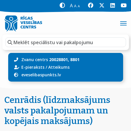
A
A
A
Zvanu centrs
20028801, 8801
E-pieraksts
/
Atteikums
eveselibaspunkts.lv
Cenrādis (līdzmaksājums
valsts pakalpojumam un
kopējais maksājums)