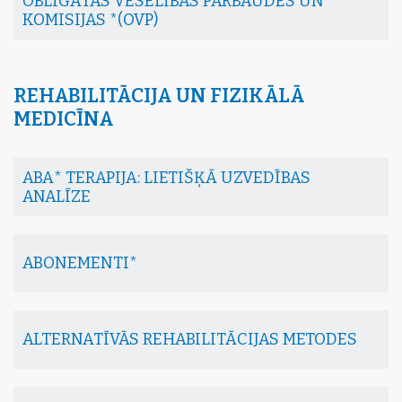
OBLIGĀTĀS VESELĪBAS PĀRBAUDES UN
KOMISIJAS *(OVP)
REHABILITĀCIJA UN FIZIKĀLĀ
MEDICĪNA
ABA* TERAPIJA: LIETIŠĶĀ UZVEDĪBAS
ANALĪZE
ABONEMENTI*
ALTERNATĪVĀS REHABILITĀCIJAS METODES