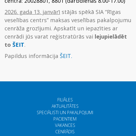
centrā: 20028801, 8801 (darbdienās 8.00-17.00)
2026. gada 13. janvārī
stājās spēkā SIA “Rīgas
veselības centrs” maksas veselības pakalpojumu
cenrāža grozījumi. Apskatīt un iepazīties ar
cenrādi jūs varat reģistratūrās vai
lejupielādēt
to
ŠEIT
.
Papildus informācija
ŠEIT.
FILIĀLES
AKTUALITĀTES
SPECIĀLISTI UN PAKALPOJUMI
PACIENTIEM
VAKANCES
CENRĀDIS