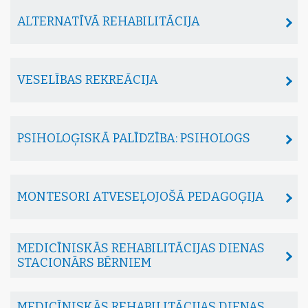
ALTERNATĪVĀ REHABILITĀCIJA
VESELĪBAS REKREĀCIJA
PSIHOLOĢISKĀ PALĪDZĪBA: PSIHOLOGS
MONTESORI ATVESEĻOJOŠĀ PEDAGOĢIJA
MEDICĪNISKĀS REHABILITĀCIJAS DIENAS
STACIONĀRS BĒRNIEM
MEDICĪNISKĀS REHABILITĀCIJAS DIENAS