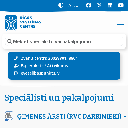
A
A
A
Zvanu centrs
20028801, 8801
E-pieraksts
/
Atteikums
eveselibaspunkts.lv
Speciālisti un pakalpojumi
ĢIMENES ĀRSTI (RVC DARBINIEKI)