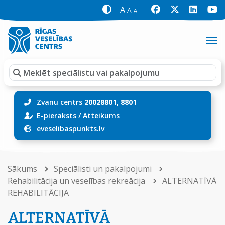
A
A
A
Zvanu centrs
20028801, 8801
E-pieraksts
/
Atteikums
eveselibaspunkts.lv
Sākums
Speciālisti un pakalpojumi
Rehabilitācija un veselības rekreācija
ALTERNATĪVĀ
REHABILITĀCIJA
ALTERNATĪVĀ