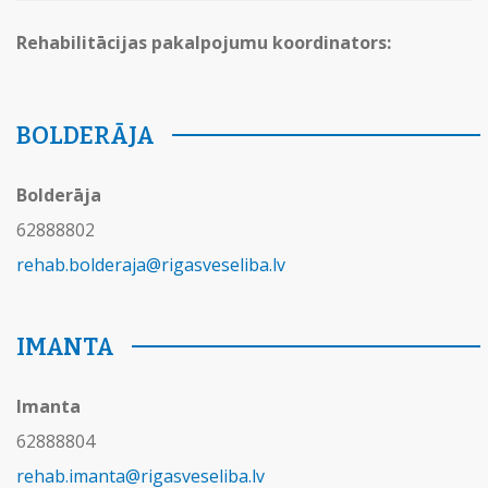
Rehabilitācijas pakalpojumu koordinators:
BOLDERĀJA
Bolderāja
62888802
rehab.bolderaja@rigasveseliba.lv
IMANTA
Imanta
62888804
rehab.imanta@rigasveseliba.lv