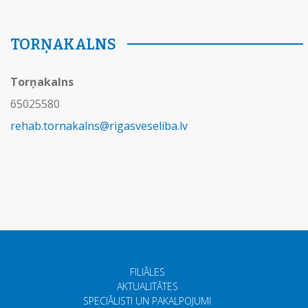
TORŅAKALNS
Torņakalns
65025580
rehab.tornakalns@rigasveseliba.lv
FILIĀLES
AKTUALITĀTES
SPECIĀLISTI UN PAKALPOJUMI