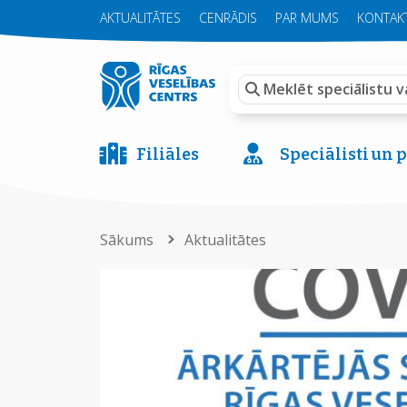
AKTUALITĀTES
CENRĀDIS
PAR MUMS
KONTAKT
Filiāles
Speciālisti un
Sākums
Aktualitātes