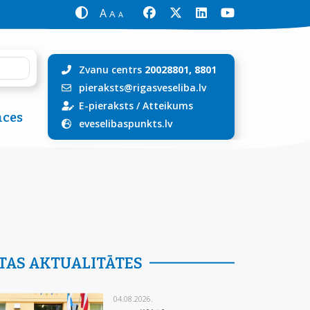
A
A
A
Zvanu centrs
20028801, 8801
pieraksts@rigasveseliba.lv
E-pieraksts
/
Atteikums
ces
eveselibaspunkts.lv
TAS AKTUALITĀTES
04.08.2026.