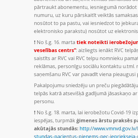
pārtraukt abonementu, iesniegumā norādot 
numuru, uz kuru pārskaitīt veiktās samaksas
nosūtot to pa pastu, vai iesniedzot to jebkuras
elektronisko parakstu) nosūtot uz elektroni
❗️ No š.g. 16. marta
tiek noteikti
ierobežoju
veselības
centrs”
: aizliegts ienākt RVC tel
saistīts ar RVC vai RVC telpu nomnieku pamatda
reklāmas, personīgu sociālu kontaktu u.tml. 
saņemšanu RVC var pavadīt viena pieaugusi
Pakalpojumu sniedzēju un preču piegādātāju, 
telpās katrā atsevišķā gadījumā jāsaskaņo ar
personu.
❗️ No š.g. 18. marta, l
ai ierobežotu Covid-19 iz
iespējas, turpmāk
ģimenes ārstu praksēs pa
akūtajās stundās:
http://www.vmnvd.gov.lv/l
stundas-pacientus-pienems-pec-iepriekseja-