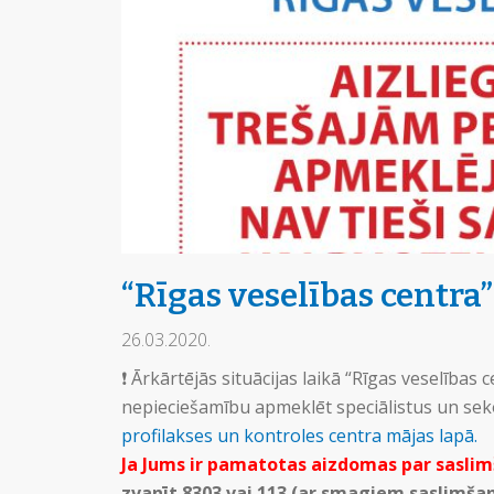
“Rīgas veselības centra
26.03.2020.
❗️ Ārkārtējās situācijas laikā “Rīgas veselības 
nepieciešamību apmeklēt speciālistus un seko
profilakses un kontroles centra mājas lapā.
Ja Jums ir pamatotas aizdomas par sasli
zvanīt 8303 vai 113 (ar smagiem saslimš