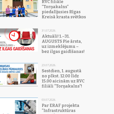
RVC filiāle
“Torņakalns”
piedalījusies Rīgas
Kreisā krasta svētkos
31.07.2026.
Aktuāli! 1.–31.
AUGUSTS Pie ārsta,
uz izmeklējumu –
bez ilgas gaidīšanas!
23.07.2026.
Sestdien, 1. augustā
no plkst. 12.00 līdz
15.00 aicinām uz RVC
filiāli “Torņakalns”!
03.07.2026.
Par ERAF projekta
“Infrastruktūras