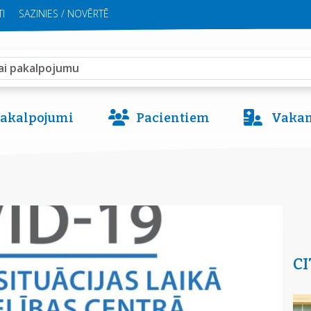
I
SAZINIES / NOVĒRTĒ
 pakalpojumi
Pacientiem
Vakan
CI