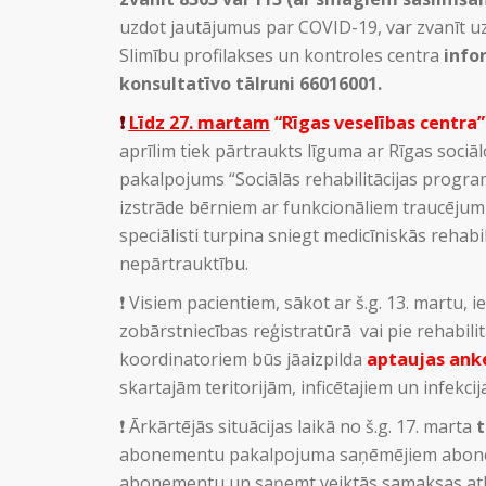
uzdot jautājumus par COVID-19, var zvanīt u
Slimību profilakses un kontroles centra
info
konsultatīvo tālruni 66016001.
❗️
Līdz 27. martam
“Rīgas veselības centra” 
aprīlim tiek pārtraukts līguma ar Rīgas sociāl
pakalpojums “Sociālās rehabilitācijas progra
izstrāde bērniem ar funkcionāliem traucējumie
speciālisti turpina sniegt medicīniskās rehab
nepārtrauktību.
❗️ Visiem pacientiem, sākot ar š.g. 13. martu, i
zobārstniecības reģistratūrā vai pie rehabili
koordinatoriem būs jāaizpilda
aptaujas ank
skartajām teritorijām, inficētajiem un infek
❗️ Ārkārtējās situācijas laikā no š.g. 17. marta
t
abonementu pakalpojuma saņēmējiem aboneme
abonementu un saņemt veiktās samaksas atl