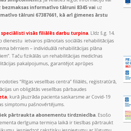
z
bezmaksas informatīvo tālruni 8345 vai
uz
rmatīvo tālruni 67387661, kā arī ģimenes ārstu
speciālisti visās filiālēs darbu turpina
.
Līdz š.g. 14.
o dienestu ietvaros plānotais sociālās rehabilitācijas
mma bērniem – individuālā rehabilitācijas plāna
m”. Taču fizikālās un rehabilitācijas medicīnas
ilitācijas pakalpojumus, garantējot aprūpes
erodoties “Rīgas veselības centra” filiālēs, reģistratūrā,
tācijas un obligātās veselības pārbaudes
eta
, kurā jāuzrāda pacienta saskarsme ar Covid-19
cijas simptomu pašnovērtējums.
iek pārtraukta abonementu tirdzniecība
. Esošo
nta derīguma termiņa laikā ir tiesības pārtraukt
ikumu, iesniedzot rakstisku iesniegumu ar lūgumu