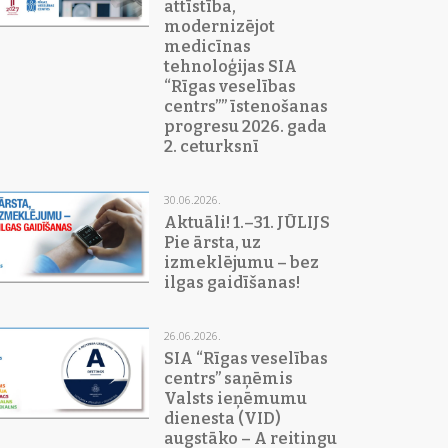
attīstība,
modernizējot
medicīnas
tehnoloģijas SIA
“Rīgas veselības
centrs”” īstenošanas
progresu 2026. gada
2. ceturksnī
30.06.2026.
Aktuāli! 1.–31. JŪLIJS
Pie ārsta, uz
izmeklējumu – bez
ilgas gaidīšanas!
26.06.2026.
SIA “Rīgas veselības
centrs” saņēmis
Valsts ieņēmumu
dienesta (VID)
augstāko – A reitingu