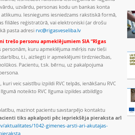
vārdu, uzvārdu, personas kodu un bankas konta
 atlikumu. Iesniegums iesniedzams rakstiskā formā,
 filiāles reģistratūrā, vai elektroniski (ar drošu
skā pasta adresi
rvc@rigasveseliba.lv
mi trešo personu apmeklējumiem SIA “Rīgas
pās personām, kuru apmeklējuma mērķis nav tieši
rbību, t.i., aizliegti ir apmeklējumi tirdzniecības,
nolūkos. Pacientu, t.sk. bērnu, uz pakalpojuma
 persona.
kuri veic saistību izpildi RVC telpās, ienākšanu RVC
 līgumā noteikto RVC līguma izpildes atbildīgo
platību, mazinot pacientu savstarpējo kontaktu
cienti tiks apkalpoti pēc iepriekšēja pieraksta arī
v/aktualitates/1042-gimenes-arsti-ari-akutajas-
pieraksta