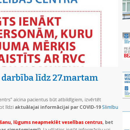
” darbība līdz 27.martam
centrs” aicina pacientus būt atbildīgiem, izvērtēt
t līdzi
aktuālajai informācijai par COVID-19
Slimību
mšanu, lūgums neapmeklēt veselības centrus
, bet
anas simptomiem!).
Ja vēlaties iegūt informāciju vai