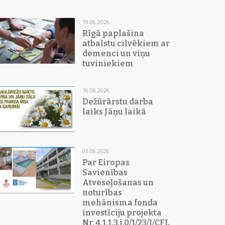
18.06.2026.
Rīgā paplašina
atbalstu cilvēkiem ar
demenci un viņu
tuviniekiem
16.06.2026.
Dežūrārstu darba
laiks Jāņu laikā
03.06.2026.
Par Eiropas
Savienības
Atveseļošanas un
noturības
mehānisma fonda
investīciju projekta
Nr. 4.1.1.3.i.0/1/23/I/CFLA/015