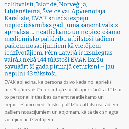
dalībvalstī, Islandē, Norvēģijā,
Lihtenšteinā, Šveicē vai Apvienotajā
Karalistē, EVAK sniedz iespēju
nepieciešamības gadījumā saņemt valsts
apmaksātu neatliekamo un nepieciešamo
medicīnisko palīdzību atbilstoši tādiem
pašiem nosacījumiem kā vietējiem
iedzīvotājiem. Pērn Latvijā ir izsniegtas
vairāk nekā 144 tūkstoši EVAK karšu,
savukārt šī gada pirmajā ceturksnī – jau
nepilni 43 tūkstoši.
EVAK apliecina, ka persona dzīvo kādā no iepriekš
minētajām valstīm un ir tajā sociāli apdrošināta. Līdz ar
to personai ir tiesības saņemt neatliekamo un
nepieciešamo medicīnisko palīdzību atbilstoši tādiem
pašiem nosacījumiem un apjomam, kā tā tiek sniegta
vietējiem iedzīvotājiem.