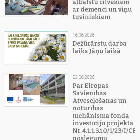
atbalstu cilvēkiem
ar demenci un viņu
tuviniekiem
16.06.2026.
Dežūrārstu darba
laiks Jāņu laikā
03.06.2026.
Par Eiropas
Savienības
Atveseļošanas un
noturības
mehānisma fonda
investīciju projekta
Nr. 4.1.1.3.i.0/1/23/I/C
noslēgumu