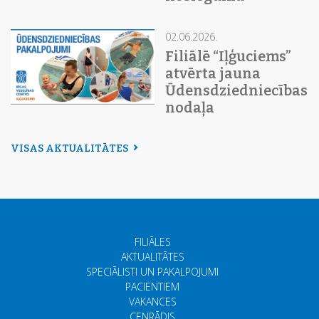
02.06.2026.
Filiālē “Iļģuciems”
atvērta jauna
Ūdensdziedniecības
nodaļa
VISAS AKTUALITĀTES
FILIĀLES
AKTUALITĀTES
SPECIĀLISTI UN PAKALPOJUMI
PACIENTIEM
VAKANCES
CENRĀDIS