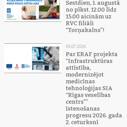
Sestdien, 1. augustā
no plkst. 12.00 līdz
15.00 aicinām uz
RVC filiāli
“Torņakalns”!
03.07.2026.
Par ERAF projekta
“Infrastruktūras
attīstība,
modernizējot
medicīnas
tehnoloģijas SIA
“Rīgas veselības
centrs””
īstenošanas
progresu 2026. gada
2. ceturksnī