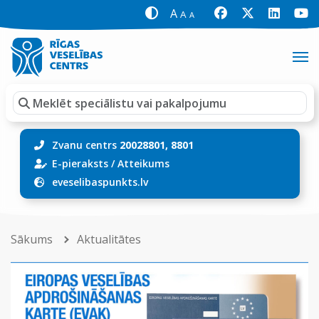
A
A
A
Zvanu centrs
20028801, 8801
E-pieraksts
/
Atteikums
eveselibaspunkts.lv
Sākums
Aktualitātes