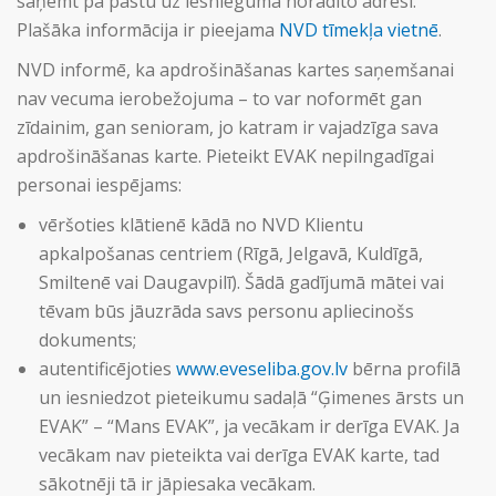
saņemt pa pastu uz iesniegumā norādīto adresi.
Plašāka informācija ir pieejama
NVD tīmekļa vietnē
.
NVD informē, ka apdrošināšanas kartes saņemšanai
nav vecuma ierobežojuma – to var noformēt gan
zīdainim, gan senioram, jo katram ir vajadzīga sava
apdrošināšanas karte. Pieteikt EVAK nepilngadīgai
personai iespējams:
vēršoties klātienē kādā no NVD Klientu
apkalpošanas centriem (Rīgā, Jelgavā, Kuldīgā,
Smiltenē vai Daugavpilī). Šādā gadījumā mātei vai
tēvam būs jāuzrāda savs personu apliecinošs
dokuments;
autentificējoties
www.eveseliba.gov.lv
bērna profilā
un iesniedzot pieteikumu sadaļā “Ģimenes ārsts un
EVAK” – “Mans EVAK”, ja vecākam ir derīga EVAK. Ja
vecākam nav pieteikta vai derīga EVAK karte, tad
sākotnēji tā ir jāpiesaka vecākam.