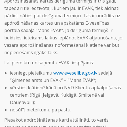
Apdrošināšanas kartes derīguma termiņš ir trīs gadi,
tāpēc arī tie iedzīvotāji, kuriem jau ir EVAK, tiek aicināti
pārliecināties par derīguma termiņu. Tas ir norādīts uz
apdrošināšanas kartes un apskatāms E-veselības
portālā sadaļā “Mans EVAK”. Ja derīguma termiņš ir
beidzies, ieteicams laikus ieplānot EVAK atjaunošanu, jo
vasarā apdrošināšanas noformēšanai klātienē var būt
nepieciešams ilgāks laiks.
Lai pieteiktu un saņemtu EVAK, iespējams:
iesniegt pieteikumu
www.eveseliba.gov.lv
sadaļā
“Ģimenes ārsts un EVAK” – “Mans EVAK”;
vērsties klātienē kādā no NVD Klientu apkalpošanas
centriem (Rīgā, Jelgavā, Kuldīgā, Smiltenē vai
Daugavpilī);
nosūtīt pieteikumu pa pastu.
Piesakot apdrošināšanas karti attālināti, to varēs