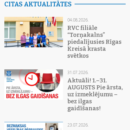
CITAS AKTUALITĀTES
04.08.2026.
RVC filiāle
“Torņakalns”
piedalījusies Rīgas
Kreisā krasta
svētkos
31.07.2026.
Aktuāli! 1.–31.
AUGUSTS Pie ārsta,
uz izmeklējumu –
bez ilgas
gaidīšanas!
23.07.2026.