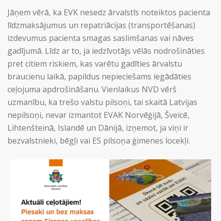
Jāņem vērā, ka EVK nesedz ārvalstīs noteiktos pacienta
līdzmaksājumus un repatriācijas (transportēšanas)
izdevumus pacienta smagas saslimšanas vai nāves
gadījumā. Līdz ar to, ja iedzīvotājs vēlās nodrošināties
pret citiem riskiem, kas varētu gadīties ārvalstu
braucienu laikā, papildus nepieciešams iegādāties
ceļojuma apdrošināšanu. Vienlaikus NVD vērš
uzmanību, ka trešo valstu pilsoņi, tai skaitā Latvijas
nepilsoņi, nevar izmantot EVAK Norvēģijā, Šveicē,
Lihtenšteinā, Islandē un Dānijā, izņemot, ja viņi ir
bezvalstnieki, bēgļi vai ES pilsoņa ģimenes locekļi.