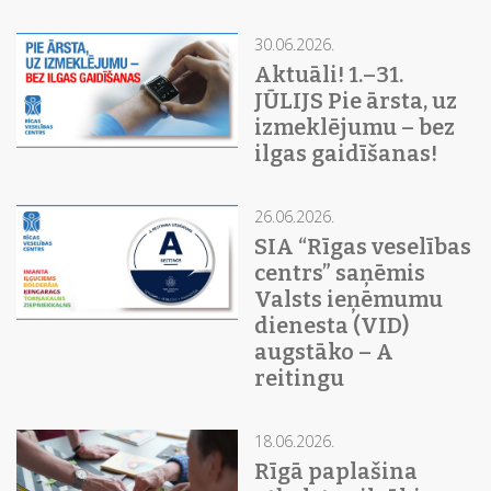
30.06.2026.
Aktuāli! 1.–31.
JŪLIJS Pie ārsta, uz
izmeklējumu – bez
ilgas gaidīšanas!
26.06.2026.
SIA “Rīgas veselības
centrs” saņēmis
Valsts ieņēmumu
dienesta (VID)
augstāko – A
reitingu
18.06.2026.
Rīgā paplašina