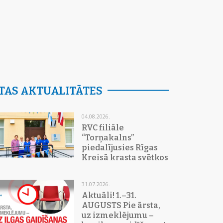
TAS AKTUALITĀTES
04.08.2026.
RVC filiāle
“Torņakalns”
piedalījusies Rīgas
Kreisā krasta svētkos
31.07.2026.
Aktuāli! 1.–31.
AUGUSTS Pie ārsta,
uz izmeklējumu –