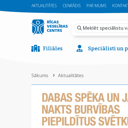
AKTUALITĀTES
CENRĀDIS
PAR MUMS
KONTAKT
Filiāles
Speciālisti un
Sākums
Aktualitātes