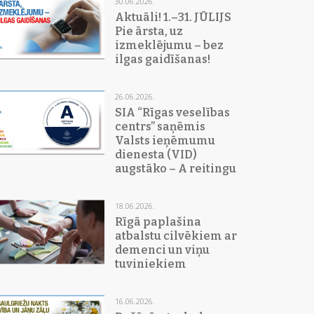
30.06.2026.
Aktuāli! 1.–31. JŪLIJS
Pie ārsta, uz
izmeklējumu – bez
ilgas gaidīšanas!
26.06.2026.
SIA “Rīgas veselības
centrs” saņēmis
Valsts ieņēmumu
dienesta (VID)
augstāko – A reitingu
18.06.2026.
Rīgā paplašina
atbalstu cilvēkiem ar
demenci un viņu
tuviniekiem
16.06.2026.