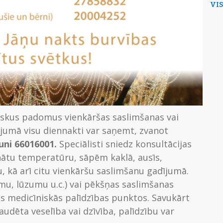
VI
iskus padomus vienkāršas saslimšanas vai
jumā visu diennakti var saņemt, zvanot
uni 66016001.
Speciālisti sniedz konsultācijas
nātu temperatūru, sāpēm kaklā, ausīs,
kā arī citu vienkāršu saslimšanu gadījumā.
, lūzumu u.c.) vai pēkšņas saslimšanas
s medicīniskās palīdzības punktos. Savukārt
udēta veselība vai dzīvība, palīdzību var