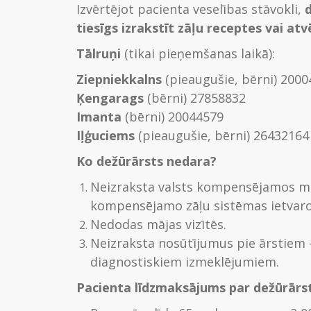
Izvērtējot pacienta veselības stāvokli,
d
tiesīgs izrakstīt zāļu receptes vai at
Tālruņi
(tikai pieņemšanas laikā):
Ziepniekkalns
(pieaugušie, bērni) 2000
Ķengarags
(bērni) 27858832
Imanta
(bērni) 20044579
Iļģuciems
(pieaugušie, bērni) 26432164
Ko dežūrārsts nedara?
Neizraksta valsts kompensējamos me
kompensējamo zāļu sistēmas ietvaro
Nedodas mājas vizītēs.
Neizraksta nosūtījumus pie ārstiem 
diagnostiskiem izmeklējumiem.
Pacienta līdzmaksājums par dežūrār