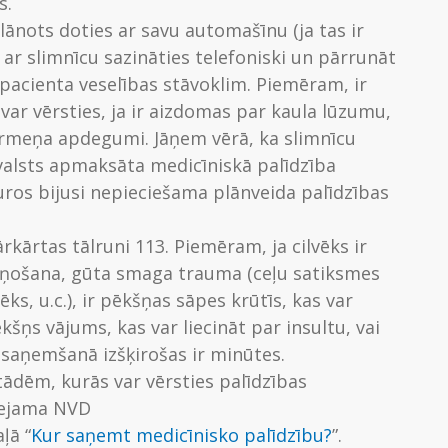
s.
ānots doties ar savu automašīnu (ja tas ir
ar slimnīcu sazināties telefoniski un pārrunāt
 pacienta veselības stāvoklim. Piemēram, ir
ar vērsties, ja ir aizdomas par kaula lūzumu,
 ķermeņa apdegumi. Jāņem vērā, ka slimnīcu
alsts apmaksāta medicīniskā palīdzība
ros bijusi nepieciešama plānveida palīdzības
ārkārtas tālruni 113. Piemēram, ja cilvēks ir
siņošana, gūta smaga trauma (ceļu satiksmes
, u.c.), ir pēkšņas sāpes krūtīs, kas var
kšņs vājums, kas var liecināt par insultu, vai
s saņemšanā izšķirošas ir minūtes.
tādēm, kurās var vērsties palīdzības
eejama NVD
ļā “
Kur saņemt medicīnisko palīdzību?
”.