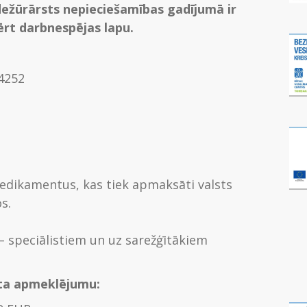
ežūrārsts nepieciešamības gadījumā ir
vērt darbnespējas lapu.
4252
dikamentus, kas tiek apmaksāti valsts
s.
– speciālistiem un uz sarežģītākiem
sta apmeklējumu: