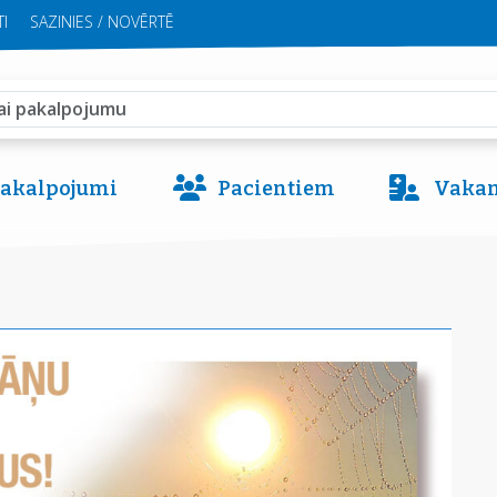
I
SAZINIES / NOVĒRTĒ
 pakalpojumi
Pacientiem
Vakan