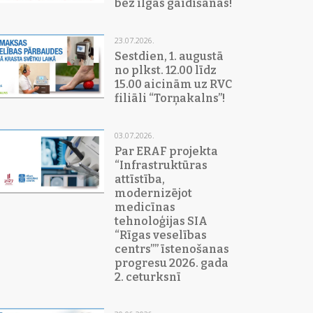
bez ilgas gaidīšanas!
23.07.2026.
Sestdien, 1. augustā
no plkst. 12.00 līdz
15.00 aicinām uz RVC
filiāli “Torņakalns”!
03.07.2026.
Par ERAF projekta
“Infrastruktūras
attīstība,
modernizējot
medicīnas
tehnoloģijas SIA
“Rīgas veselības
centrs”” īstenošanas
progresu 2026. gada
2. ceturksnī