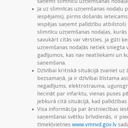
saņemt slimnīcu uzņemšanas nodaļā
Ja uz slimnīcas uzņemšanas nodaļu pl
iespējams), pirms došanās ieteicams 
iespējas saņemt palīdzību atbilstoši
slimnīcu uzņemšanas nodaļas, kurās v
savukārt citās var vērsties, ja gūti
uzņemšanas nodaļās netiek sniegta v
gadījumos, kas nav neatliekami un ku
saņemšana.
Dzīvībai kritiskā situācijā zvaniet uz 
bezsamaņā, ja ir dzīvībai bīstama a
negadījums, elektrotrauma, ugunsgrēks
liecināt par infarktu, vienas puses pē
jebkurā citā situācijā, kad palīdzība
Visa informācija par ārstniecības ies
saņemšanai svētku brīvdienās, ir pi
tīmekļvietnes
www.vmnvd.gov.lv
sada