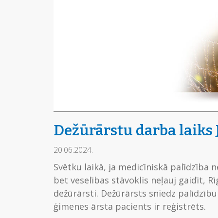
Dežūrārstu darba laiks 
20.06.2024.
Svētku laikā, ja medicīniskā palīdzība
bet veselības stāvoklis neļauj gaidīt, Rī
dežūrārsti. Dežūrārsts sniedz palīdzību
ģimenes ārsta pacients ir reģistrēts.