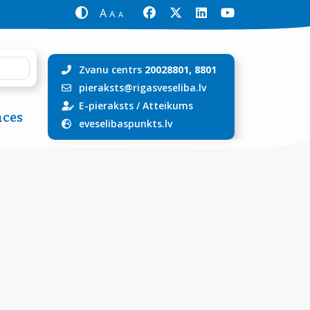
A
A
A
Zvanu centrs
20028801, 8801
pieraksts@rigasveseliba.lv
E-pieraksts
/
Atteikums
ces
eveselibaspunkts.lv