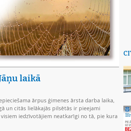
CI
Jāņu laikā
 nepieciešama ārpus ģimenes ārsta darba laika,
gā un citās lielākajās pilsētās ir pieejami
 visiem iedzīvotājiem neatkarīgi no tā, pie kura