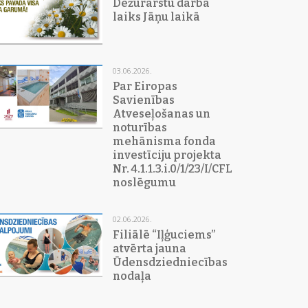
Dežūrārstu darba
laiks Jāņu laikā
03.06.2026.
Par Eiropas
Savienības
Atveseļošanas un
noturības
mehānisma fonda
investīciju projekta
Nr. 4.1.1.3.i.0/1/23/I/CFLA/015
noslēgumu
02.06.2026.
Filiālē “Iļģuciems”
atvērta jauna
Ūdensdziedniecības
nodaļa