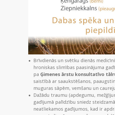
Brīvdienās un svētku dienās medicīn
hroniskas slimības paasinājuma gadī
pa
Ģimenes ārstu konsultatīvo tālr
saistībā ar saaukstēšanos, paaugsti
muguras sāpēm, vemšanu un caureju, 
Dažādu traumu (apdegumu, mežģījumu
gadījumā palīdzību sniedz steidzamā
neatliekamos gadījumos, kad ir apdra