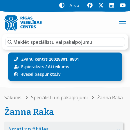
A
A
A
Zvanu centrs
20028801, 8801
E-pieraksts
/
Atteikums
eveselibaspunkts.lv
Sākums
Speciālisti un pakalpojumi
Žanna Raka
Žanna Raka
Amati un filiāles