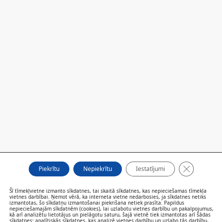
Close GDP
Piekrītu
Nepiekrītu
Iestatījumi
Šī tīmekļvietne izmanto sīkdatnes, tai skaitā sīkdatnes, kas nepieciešamas tīmekļa
vietnes darbībai. Ņemot vērā, ka interneta vietne nedarbosies, ja sīkdatnes netiks
FILIĀLES
izmantotas, šo sīkdatņu izmantošanai piekrišana netiek prasīta. Papildus
nepieciešamajām sīkdatnēm (cookies), lai uzlabotu vietnes darbību un pakalpojumus,
AKTUALITĀTES
kā arī analizētu lietotājus un pielāgotu saturu, šajā vietnē tiek izmantotas arī šādas
SPECIĀLISTI UN PAKALPOJUMI
sīkdatnes: analītiskās sīkdatnes, kas analizē vietnes darbību un uzlabo tās darbību,