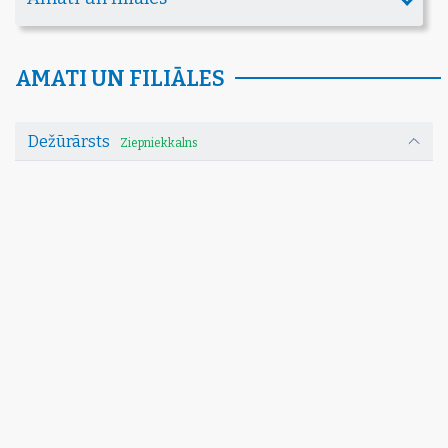
AMATI UN FILIĀLES
Dežūrārsts
Ziepniekkalns