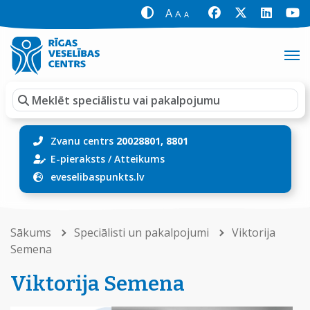
A
A
A
Zvanu centrs
20028801, 8801
E-pieraksts
/
Atteikums
eveselibaspunkts.lv
Sākums
Speciālisti un pakalpojumi
Viktorija
Semena
Viktorija Semena