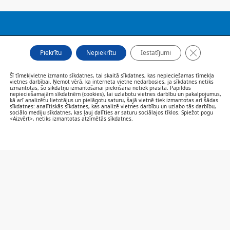
FILIĀLES
Close GDP
AKTUALITĀTES
Piekrītu
Nepiekrītu
Iestatījumi
SPECIĀLISTI UN PAKALPOJUMI
PACIENTIEM
Šī tīmekļvietne izmanto sīkdatnes, tai skaitā sīkdatnes, kas nepieciešamas tīmekļa
vietnes darbībai. Ņemot vērā, ka interneta vietne nedarbosies, ja sīkdatnes netiks
VAKANCES
izmantotas, šo sīkdatņu izmantošanai piekrišana netiek prasīta. Papildus
nepieciešamajām sīkdatnēm (cookies), lai uzlabotu vietnes darbību un pakalpojumus,
CENRĀDIS
kā arī analizētu lietotājus un pielāgotu saturu, šajā vietnē tiek izmantotas arī šādas
PAR MUMS
sīkdatnes: analītiskās sīkdatnes, kas analizē vietnes darbību un uzlabo tās darbību,
sociālo mediju sīkdatnes, kas ļauj dalīties ar saturu sociālajos tīklos. Spiežot pogu
KONTAKTI
<Aizvērt>, netiks izmantotas atzīmētās sīkdatnes.
SAZINIES/NOVĒRTĒ