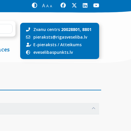
A
A
A
Zvanu centrs
20028801, 8801
pieraksts@rigasveseliba.lv
E-pieraksts
/
Atteikums
ces
eveselibaspunkts.lv