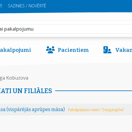
I
SAZINIES / NOVĒRTĒ
 pakalpojumi
Pacientiem
Vakan
ga Kobuzova
ATI UN FILIĀLES
sa (vispārējās aprūpes māsa)
Pakalpojumu centrs “Daugavgrīva”