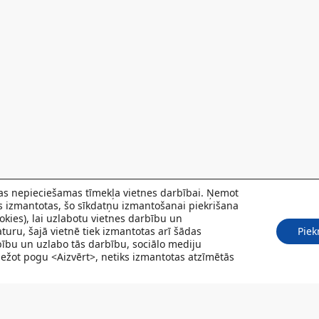
 kas nepieciešamas tīmekļa vietnes darbībai. Ņemot
ks izmantotas, šo sīkdatņu izmantošanai piekrišana
kies), lai uzlabotu vietnes darbību un
turu, šajā vietnē tiek izmantotas arī šādas
Piek
rbību un uzlabo tās darbību, sociālo mediju
Spiežot pogu <Aizvērt>, netiks izmantotas atzīmētās
POJUMI
PACIENTIEM
VAKANCES
CENRĀDIS
PAR MUMS
KONT