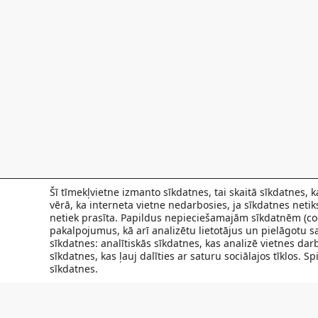
Šī tīmekļvietne izmanto sīkdatnes, tai skaitā sīkdatnes,
vērā, ka interneta vietne nedarbosies, ja sīkdatnes neti
netiek prasīta. Papildus nepieciešamajām sīkdatnēm (coo
pakalpojumus, kā arī analizētu lietotājus un pielāgotu sa
sīkdatnes: analītiskās sīkdatnes, kas analizē vietnes da
sīkdatnes, kas ļauj dalīties ar saturu sociālajos tīklos. 
sīkdatnes.
FILIĀLES
AKTUALITĀTES
SPECIĀLISTI UN PAKAL