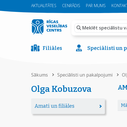
AKTUALITĀTES
CENRĀDIS
PAR MUMS
KONTAKT
Filiāles
Speciālisti un
Sākums
Speciālisti un pakalpojumi
Ol
AM
Olga Kobuzova
Mā
Amati un filiāles