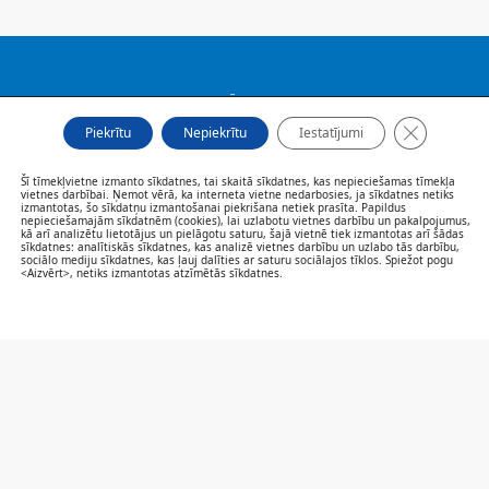
FILIĀLES
AKTUALITĀTES
Close GDP
Piekrītu
Nepiekrītu
Iestatījumi
SPECIĀLISTI UN PAKALPOJUMI
PACIENTIEM
Šī tīmekļvietne izmanto sīkdatnes, tai skaitā sīkdatnes, kas nepieciešamas tīmekļa
VAKANCES
vietnes darbībai. Ņemot vērā, ka interneta vietne nedarbosies, ja sīkdatnes netiks
izmantotas, šo sīkdatņu izmantošanai piekrišana netiek prasīta. Papildus
CENRĀDIS
nepieciešamajām sīkdatnēm (cookies), lai uzlabotu vietnes darbību un pakalpojumus,
kā arī analizētu lietotājus un pielāgotu saturu, šajā vietnē tiek izmantotas arī šādas
PAR MUMS
sīkdatnes: analītiskās sīkdatnes, kas analizē vietnes darbību un uzlabo tās darbību,
sociālo mediju sīkdatnes, kas ļauj dalīties ar saturu sociālajos tīklos. Spiežot pogu
KONTAKTI
<Aizvērt>, netiks izmantotas atzīmētās sīkdatnes.
SAZINIES/NOVĒRTĒ