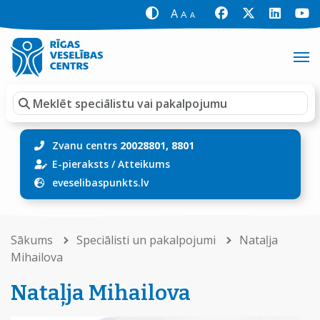
A
A
A
Zvanu centrs
20028801, 8801
E-pieraksts
/
Atteikums
eveselibaspunkts.lv
Sākums
Speciālisti un pakalpojumi
Nataļja
Mihailova
Nataļja Mihailova