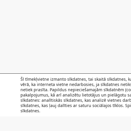
Šī tīmekļvietne izmanto sīkdatnes, tai skaitā sīkdatnes,
vērā, ka interneta vietne nedarbosies, ja sīkdatnes neti
netiek prasīta. Papildus nepieciešamajām sīkdatnēm (coo
pakalpojumus, kā arī analizētu lietotājus un pielāgotu sa
sīkdatnes: analītiskās sīkdatnes, kas analizē vietnes da
sīkdatnes, kas ļauj dalīties ar saturu sociālajos tīklos. 
sīkdatnes.
FILIĀLES
AKTUALITĀTES
SPECIĀLISTI UN PAKAL