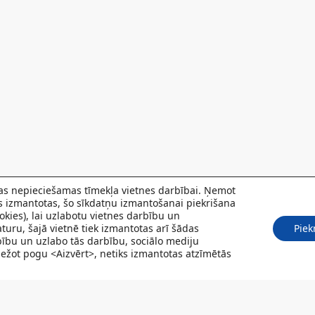
 kas nepieciešamas tīmekļa vietnes darbībai. Ņemot
ks izmantotas, šo sīkdatņu izmantošanai piekrišana
kies), lai uzlabotu vietnes darbību un
turu, šajā vietnē tiek izmantotas arī šādas
Piek
rbību un uzlabo tās darbību, sociālo mediju
Spiežot pogu <Aizvērt>, netiks izmantotas atzīmētās
POJUMI
PACIENTIEM
VAKANCES
CENRĀDIS
PAR MUMS
KONT