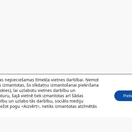
 kas nepieciešamas tīmekļa vietnes darbībai. Ņemot
ks izmantotas, šo sīkdatņu izmantošanai piekrišana
kies), lai uzlabotu vietnes darbību un
turu, šajā vietnē tiek izmantotas arī šādas
Piek
rbību un uzlabo tās darbību, sociālo mediju
Spiežot pogu <Aizvērt>, netiks izmantotas atzīmētās
POJUMI
PACIENTIEM
VAKANCES
CENRĀDIS
PAR MUMS
KONT