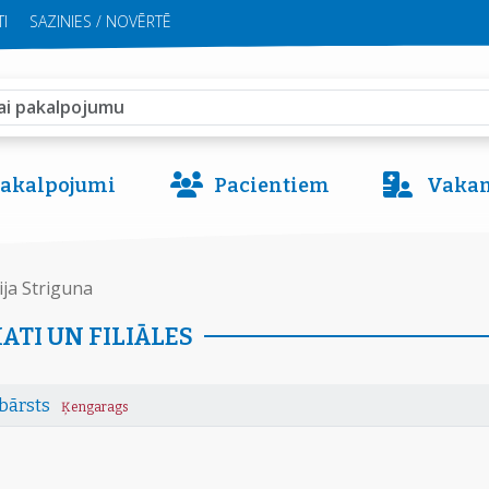
I
SAZINIES / NOVĒRTĒ
 pakalpojumi
Pacientiem
Vakan
lija Striguna
ATI UN FILIĀLES
bārsts
Ķengarags