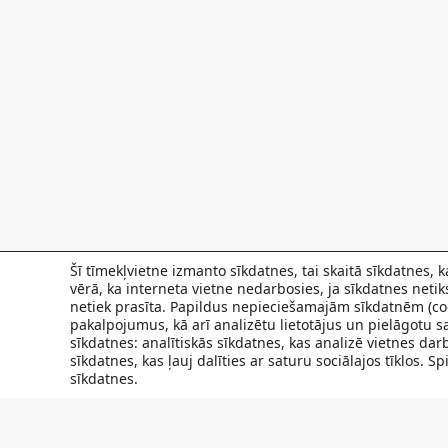
Šī tīmekļvietne izmanto sīkdatnes, tai skaitā sīkdatnes,
vērā, ka interneta vietne nedarbosies, ja sīkdatnes neti
netiek prasīta. Papildus nepieciešamajām sīkdatnēm (coo
pakalpojumus, kā arī analizētu lietotājus un pielāgotu sa
sīkdatnes: analītiskās sīkdatnes, kas analizē vietnes da
sīkdatnes, kas ļauj dalīties ar saturu sociālajos tīklos. 
sīkdatnes.
FILIĀLES
AKTUALITĀTES
SPECIĀLISTI UN PAKAL