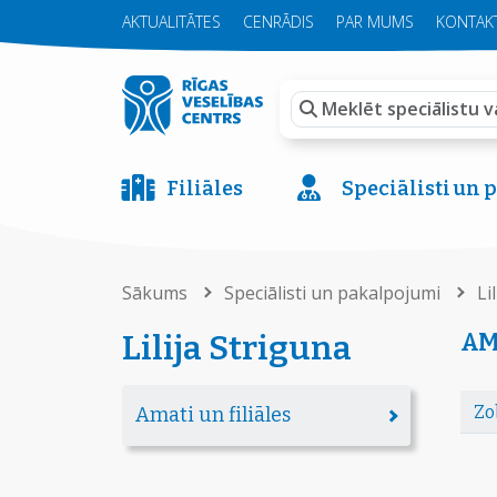
AKTUALITĀTES
CENRĀDIS
PAR MUMS
KONTAKT
Filiāles
Speciālisti un
Sākums
Speciālisti un pakalpojumi
Li
AM
Lilija Striguna
Zo
Amati un filiāles