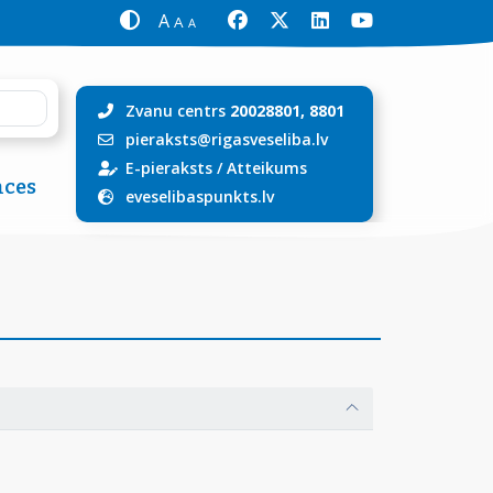
A
A
A
Zvanu centrs
20028801, 8801
pieraksts@rigasveseliba.lv
E-pieraksts
/
Atteikums
ces
eveselibaspunkts.lv