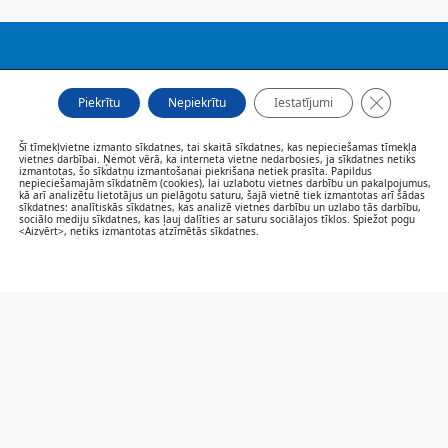
FILIĀLES
Close GDP
AKTUALITĀTES
Piekrītu
Nepiekrītu
Iestatījumi
SPECIĀLISTI UN PAKALPOJUMI
PACIENTIEM
Šī tīmekļvietne izmanto sīkdatnes, tai skaitā sīkdatnes, kas nepieciešamas tīmekļa
vietnes darbībai. Ņemot vērā, ka interneta vietne nedarbosies, ja sīkdatnes netiks
VAKANCES
izmantotas, šo sīkdatņu izmantošanai piekrišana netiek prasīta. Papildus
nepieciešamajām sīkdatnēm (cookies), lai uzlabotu vietnes darbību un pakalpojumus,
CENRĀDIS
kā arī analizētu lietotājus un pielāgotu saturu, šajā vietnē tiek izmantotas arī šādas
PAR MUMS
sīkdatnes: analītiskās sīkdatnes, kas analizē vietnes darbību un uzlabo tās darbību,
sociālo mediju sīkdatnes, kas ļauj dalīties ar saturu sociālajos tīklos. Spiežot pogu
KONTAKTI
<Aizvērt>, netiks izmantotas atzīmētās sīkdatnes.
SAZINIES/NOVĒRTĒ