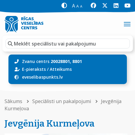
A
A
A
Zvanu centrs
20028801, 8801
E-pieraksts
/
Atteikums
eveselibaspunkts.lv
Sākums
Speciālisti un pakalpojumi
Jevgēnija
Kurmeļova
Jevgēnija Kurmeļova