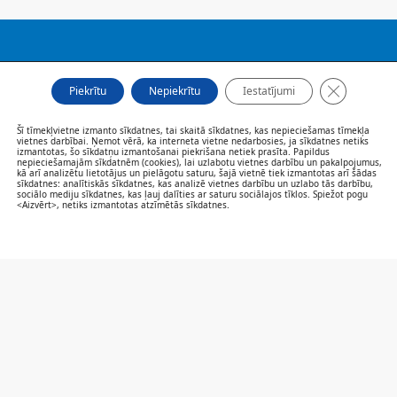
FILIĀLES
Close GDP
AKTUALITĀTES
Piekrītu
Nepiekrītu
Iestatījumi
SPECIĀLISTI UN PAKALPOJUMI
PACIENTIEM
Šī tīmekļvietne izmanto sīkdatnes, tai skaitā sīkdatnes, kas nepieciešamas tīmekļa
vietnes darbībai. Ņemot vērā, ka interneta vietne nedarbosies, ja sīkdatnes netiks
VAKANCES
izmantotas, šo sīkdatņu izmantošanai piekrišana netiek prasīta. Papildus
nepieciešamajām sīkdatnēm (cookies), lai uzlabotu vietnes darbību un pakalpojumus,
CENRĀDIS
kā arī analizētu lietotājus un pielāgotu saturu, šajā vietnē tiek izmantotas arī šādas
PAR MUMS
sīkdatnes: analītiskās sīkdatnes, kas analizē vietnes darbību un uzlabo tās darbību,
sociālo mediju sīkdatnes, kas ļauj dalīties ar saturu sociālajos tīklos. Spiežot pogu
KONTAKTI
<Aizvērt>, netiks izmantotas atzīmētās sīkdatnes.
SAZINIES/NOVĒRTĒ