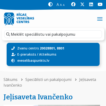
A
A
A
Zvanu centrs
20028801, 8801
E-pieraksts
/
Atteikums
eveselibaspunkts.lv
Sākums
Speciālisti un pakalpojumi
Jeļisaveta
Ivančenko
Jeļisaveta Ivančenko