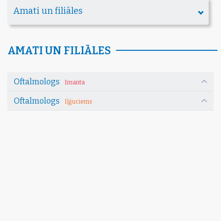
Amati un filiāles
AMATI UN FILIĀLES
Oftalmologs
Imanta
Oftalmologs
Iļģuciems