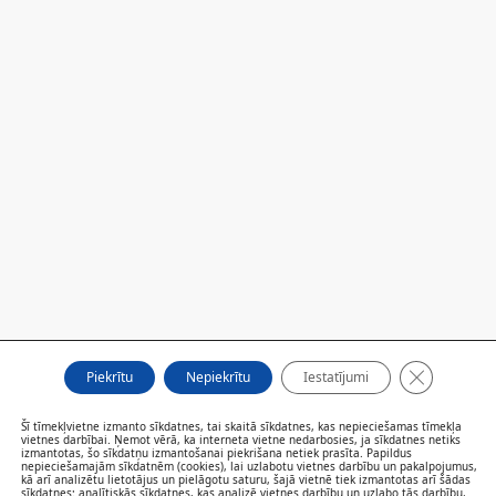
Close GDP
Piekrītu
Nepiekrītu
Iestatījumi
Šī tīmekļvietne izmanto sīkdatnes, tai skaitā sīkdatnes, kas nepieciešamas tīmekļa
vietnes darbībai. Ņemot vērā, ka interneta vietne nedarbosies, ja sīkdatnes netiks
FILIĀLES
izmantotas, šo sīkdatņu izmantošanai piekrišana netiek prasīta. Papildus
nepieciešamajām sīkdatnēm (cookies), lai uzlabotu vietnes darbību un pakalpojumus,
AKTUALITĀTES
kā arī analizētu lietotājus un pielāgotu saturu, šajā vietnē tiek izmantotas arī šādas
SPECIĀLISTI UN PAKALPOJUMI
sīkdatnes: analītiskās sīkdatnes, kas analizē vietnes darbību un uzlabo tās darbību,