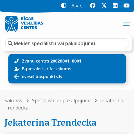
A
A
A
Zvanu centrs
20028801, 8801
E-pieraksts
/
Atteikums
eveselibaspunkts.lv
Sākums
Speciālisti un pakalpojumi
Jekaterina
Trendecka
Jekaterina Trendecka