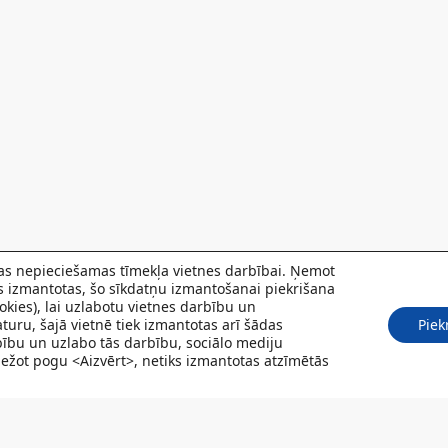
 kas nepieciešamas tīmekļa vietnes darbībai. Ņemot
ks izmantotas, šo sīkdatņu izmantošanai piekrišana
kies), lai uzlabotu vietnes darbību un
turu, šajā vietnē tiek izmantotas arī šādas
Piek
rbību un uzlabo tās darbību, sociālo mediju
Spiežot pogu <Aizvērt>, netiks izmantotas atzīmētās
POJUMI
PACIENTIEM
VAKANCES
CENRĀDIS
PAR MUMS
KONT