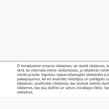
Šī tīmekļvietne izmanto sīkdatnes, tai skaitā sīkdatnes,
vērā, ka interneta vietne nedarbosies, ja sīkdatnes neti
netiek prasīta. Papildus nepieciešamajām sīkdatnēm (coo
pakalpojumus, kā arī analizētu lietotājus un pielāgotu sa
sīkdatnes: analītiskās sīkdatnes, kas analizē vietnes da
sīkdatnes, kas ļauj dalīties ar saturu sociālajos tīklos. 
sīkdatnes.
FILIĀLES
AKTUALITĀTES
SPECIĀLISTI UN PAKAL