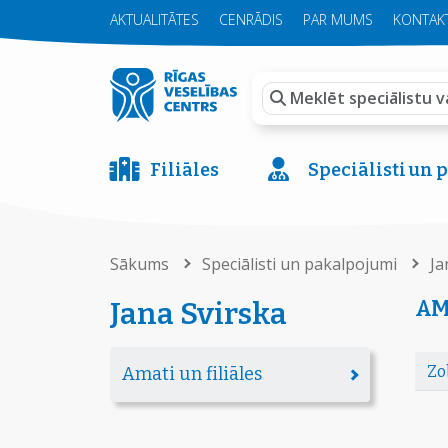
AKTUALITĀTES
CENRĀDIS
PAR MUMS
KONTAKT
Filiāles
Speciālisti un
Sākums
Speciālisti un pakalpojumi
Ja
AM
Jana Svirska
Zo
Amati un filiāles