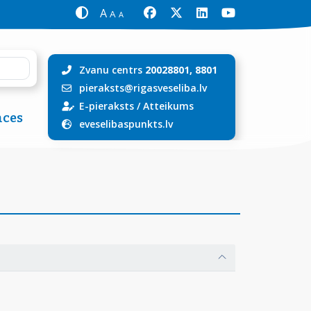
A
A
A
Zvanu centrs
20028801, 8801
pieraksts@rigasveseliba.lv
E-pieraksts
/
Atteikums
ces
eveselibaspunkts.lv