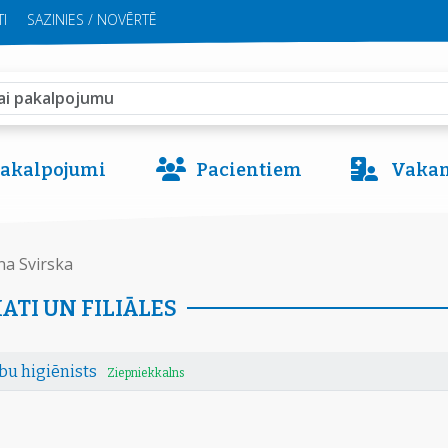
I
SAZINIES / NOVĒRTĒ
 pakalpojumi
Pacientiem
Vakan
na Svirska
ATI UN FILIĀLES
bu higiēnists
Ziepniekkalns