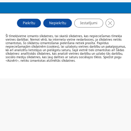
FILIĀLES
Close GDP
Piekrītu
Nepiekrītu
Iestatījumi
AKTUALITĀTES
SPECIĀLISTI UN PAKALPOJUMI
Šī tīmekļvietne izmanto sīkdatnes, tai skaitā sīkdatnes, kas nepieciešamas tīmekļa
PACIENTIEM
vietnes darbībai. Ņemot vērā, ka interneta vietne nedarbosies, ja sīkdatnes netiks
izmantotas, šo sīkdatņu izmantošanai piekrišana netiek prasīta. Papildus
VAKANCES
nepieciešamajām sīkdatnēm (cookies), lai uzlabotu vietnes darbību un pakalpojumus,
CENRĀDIS
kā arī analizētu lietotājus un pielāgotu saturu, šajā vietnē tiek izmantotas arī šādas
sīkdatnes: analītiskās sīkdatnes, kas analizē vietnes darbību un uzlabo tās darbību,
PAR MUMS
sociālo mediju sīkdatnes, kas ļauj dalīties ar saturu sociālajos tīklos. Spiežot pogu
<Aizvērt>, netiks izmantotas atzīmētās sīkdatnes.
KONTAKTI
SAZINIES/NOVĒRTĒ