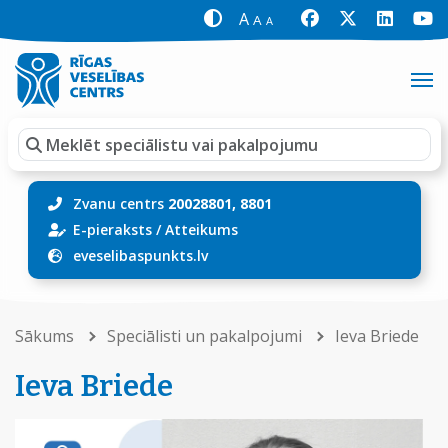
A
A
A
Zvanu centrs
20028801, 8801
E-pieraksts
/
Atteikums
eveselibaspunkts.lv
Sākums
Speciālisti un pakalpojumi
Ieva Briede
Ieva Briede