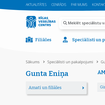
AKTUALITĀTES
CENRĀDIS
PAR MUMS
KONTAKT
Filiāles
Speciālisti un
Sākums
Speciālisti un pakalpojumi
Gu
AM
Gunta Eniņa
Gi
Amati un filiāles