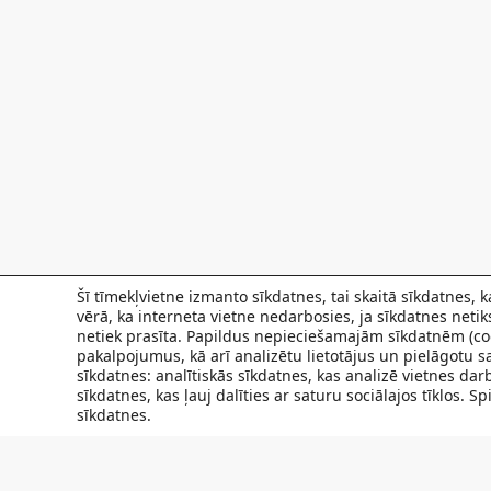
Šī tīmekļvietne izmanto sīkdatnes, tai skaitā sīkdatnes,
vērā, ka interneta vietne nedarbosies, ja sīkdatnes neti
netiek prasīta. Papildus nepieciešamajām sīkdatnēm (coo
pakalpojumus, kā arī analizētu lietotājus un pielāgotu sa
sīkdatnes: analītiskās sīkdatnes, kas analizē vietnes da
sīkdatnes, kas ļauj dalīties ar saturu sociālajos tīklos. 
sīkdatnes.
FILIĀLES
AKTUALITĀTES
SPECIĀLISTI UN PAKAL