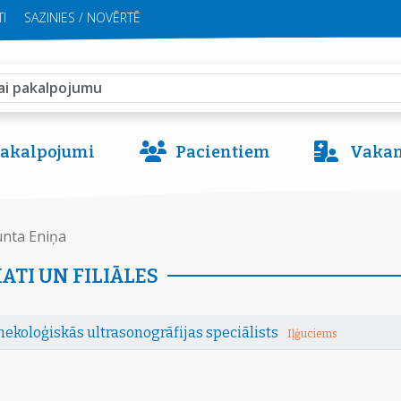
I
SAZINIES / NOVĒRTĒ
 pakalpojumi
Pacientiem
Vakan
nta Eniņa
ATI UN FILIĀLES
nekoloģiskās ultrasonogrāfijas speciālists
Iļģuciems