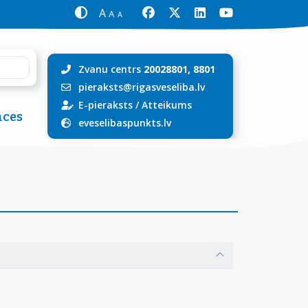
A
A
A
Zvanu centrs
20028801, 8801
pieraksts@rigasveseliba.lv
E-pieraksts
/
Atteikums
ces
eveselibaspunkts.lv