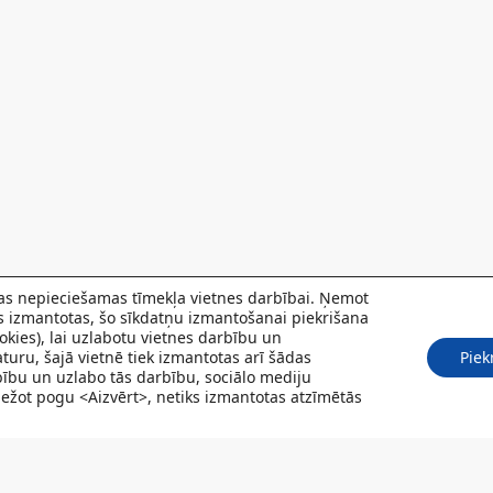
 kas nepieciešamas tīmekļa vietnes darbībai. Ņemot
ks izmantotas, šo sīkdatņu izmantošanai piekrišana
kies), lai uzlabotu vietnes darbību un
turu, šajā vietnē tiek izmantotas arī šādas
Piek
rbību un uzlabo tās darbību, sociālo mediju
Spiežot pogu <Aizvērt>, netiks izmantotas atzīmētās
POJUMI
PACIENTIEM
VAKANCES
CENRĀDIS
PAR MUMS
KONT