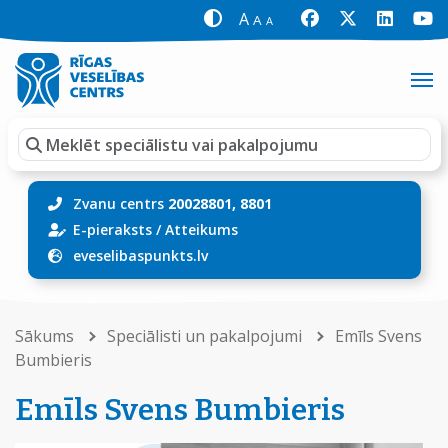
A
A
A
Zvanu centrs
20028801, 8801
E-pieraksts
/
Atteikums
eveselibaspunkts.lv
Sākums
Speciālisti un pakalpojumi
Emīls Svens
Bumbieris
Emīls Svens Bumbieris