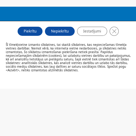
FILIĀLES
Close GDP
AKTUALITĀTES
Piekrītu
Nepiekrītu
Iestatījumi
SPECIĀLISTI UN PAKALPOJUMI
PACIENTIEM
Šī tīmekļvietne izmanto sīkdatnes, tai skaitā sīkdatnes, kas nepieciešamas tīmekļa
vietnes darbībai. Ņemot vērā, ka interneta vietne nedarbosies, ja sīkdatnes netiks
VAKANCES
izmantotas, šo sīkdatņu izmantošanai piekrišana netiek prasīta. Papildus
nepieciešamajām sīkdatnēm (cookies), lai uzlabotu vietnes darbību un pakalpojumus,
CENRĀDIS
kā arī analizētu lietotājus un pielāgotu saturu, šajā vietnē tiek izmantotas arī šādas
PAR MUMS
sīkdatnes: analītiskās sīkdatnes, kas analizē vietnes darbību un uzlabo tās darbību,
sociālo mediju sīkdatnes, kas ļauj dalīties ar saturu sociālajos tīklos. Spiežot pogu
KONTAKTI
<Aizvērt>, netiks izmantotas atzīmētās sīkdatnes.
SAZINIES/NOVĒRTĒ