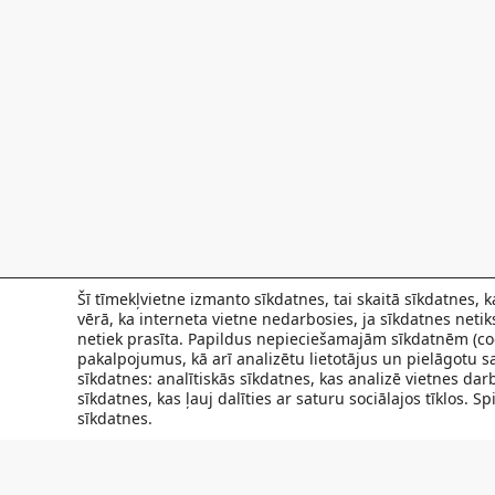
Šī tīmekļvietne izmanto sīkdatnes, tai skaitā sīkdatnes,
vērā, ka interneta vietne nedarbosies, ja sīkdatnes neti
netiek prasīta. Papildus nepieciešamajām sīkdatnēm (coo
pakalpojumus, kā arī analizētu lietotājus un pielāgotu sa
sīkdatnes: analītiskās sīkdatnes, kas analizē vietnes da
sīkdatnes, kas ļauj dalīties ar saturu sociālajos tīklos. 
sīkdatnes.
FILIĀLES
AKTUALITĀTES
SPECIĀLISTI UN PAKAL