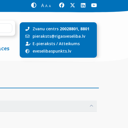
A
A
A
Zvanu centrs
20028801, 8801
pieraksts@rigasveseliba.lv
E-pieraksts
/
Atteikums
ces
eveselibaspunkts.lv