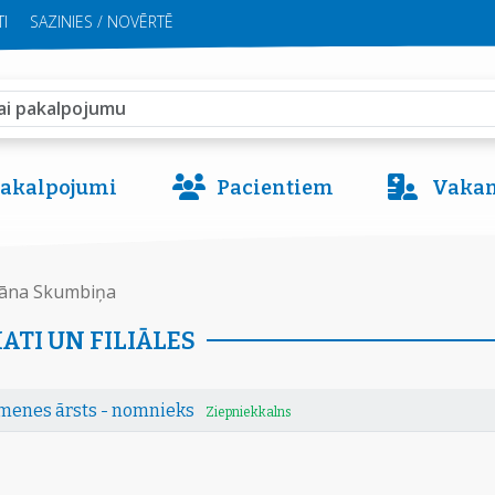
I
SAZINIES / NOVĒRTĒ
 pakalpojumi
Pacientiem
Vakan
āna Skumbiņa
ATI UN FILIĀLES
menes ārsts - nomnieks
Ziepniekkalns