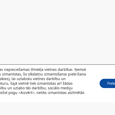
 kas nepieciešamas tīmekļa vietnes darbībai. Ņemot
ks izmantotas, šo sīkdatņu izmantošanai piekrišana
kies), lai uzlabotu vietnes darbību un
turu, šajā vietnē tiek izmantotas arī šādas
Piek
rbību un uzlabo tās darbību, sociālo mediju
Spiežot pogu <Aizvērt>, netiks izmantotas atzīmētās
POJUMI
PACIENTIEM
VAKANCES
CENRĀDIS
PAR MUMS
KONT