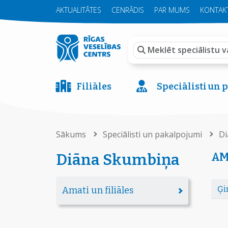
AKTUALITĀTES
CENRĀDIS
PAR MUMS
KONTAKT
Filiāles
Speciālisti un
Sākums
Speciālisti un pakalpojumi
Di
AM
Diāna Skumbiņa
Ģi
Amati un filiāles