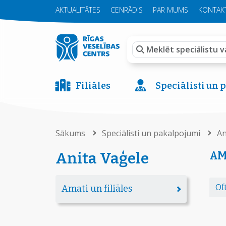
AKTUALITĀTES
CENRĀDIS
PAR MUMS
KONTAKT
Filiāles
Speciālisti un
Sākums
Speciālisti un pakalpojumi
An
AM
Anita Vaģele
Of
Amati un filiāles