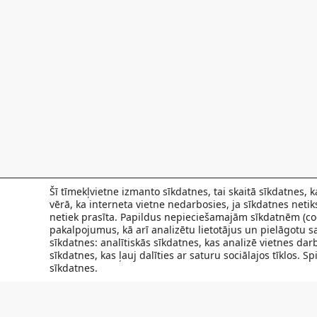
Šī tīmekļvietne izmanto sīkdatnes, tai skaitā sīkdatnes,
vērā, ka interneta vietne nedarbosies, ja sīkdatnes neti
netiek prasīta. Papildus nepieciešamajām sīkdatnēm (coo
pakalpojumus, kā arī analizētu lietotājus un pielāgotu sa
sīkdatnes: analītiskās sīkdatnes, kas analizē vietnes da
sīkdatnes, kas ļauj dalīties ar saturu sociālajos tīklos. 
sīkdatnes.
FILIĀLES
AKTUALITĀTES
SPECIĀLISTI UN PAKAL