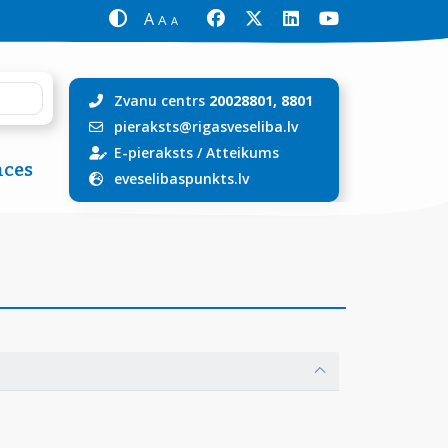
A
A
A
Zvanu centrs
20028801, 8801
pieraksts@rigasveseliba.lv
E-pieraksts
/
Atteikums
ces
eveselibaspunkts.lv