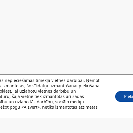
 kas nepieciešamas tīmekļa vietnes darbībai. Ņemot
ks izmantotas, šo sīkdatņu izmantošanai piekrišana
kies), lai uzlabotu vietnes darbību un
turu, šajā vietnē tiek izmantotas arī šādas
Piek
rbību un uzlabo tās darbību, sociālo mediju
Spiežot pogu <Aizvērt>, netiks izmantotas atzīmētās
POJUMI
PACIENTIEM
VAKANCES
CENRĀDIS
PAR MUMS
KONT