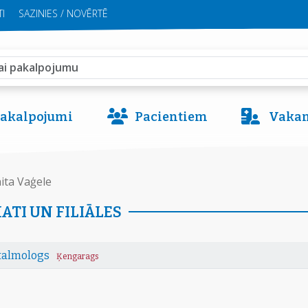
I
SAZINIES / NOVĒRTĒ
 pakalpojumi
Pacientiem
Vakan
ita Vaģele
ATI UN FILIĀLES
talmologs
Ķengarags