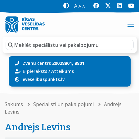
A
A
A
Zvanu centrs
20028801, 8801
E-pieraksts
/
Atteikums
eveselibaspunkts.lv
Sākums
Speciālisti un pakalpojumi
Andrejs
Levins
Andrejs Levins