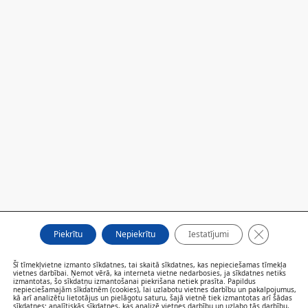
Close GDP
Piekrītu
Nepiekrītu
Iestatījumi
Šī tīmekļvietne izmanto sīkdatnes, tai skaitā sīkdatnes, kas nepieciešamas tīmekļa
vietnes darbībai. Ņemot vērā, ka interneta vietne nedarbosies, ja sīkdatnes netiks
FILIĀLES
izmantotas, šo sīkdatņu izmantošanai piekrišana netiek prasīta. Papildus
nepieciešamajām sīkdatnēm (cookies), lai uzlabotu vietnes darbību un pakalpojumus,
AKTUALITĀTES
kā arī analizētu lietotājus un pielāgotu saturu, šajā vietnē tiek izmantotas arī šādas
SPECIĀLISTI UN PAKALPOJUMI
sīkdatnes: analītiskās sīkdatnes, kas analizē vietnes darbību un uzlabo tās darbību,