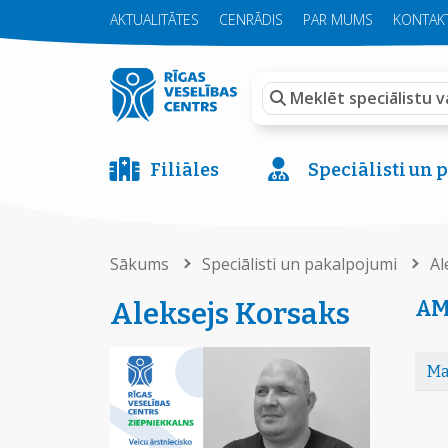
AKTUALITĀTES
CENRĀDIS
PAR MUMS
KONTAKT
Filiāles
Speciālisti un
Sākums
Speciālisti un pakalpojumi
Al
AM
Aleksejs Korsaks
Ma