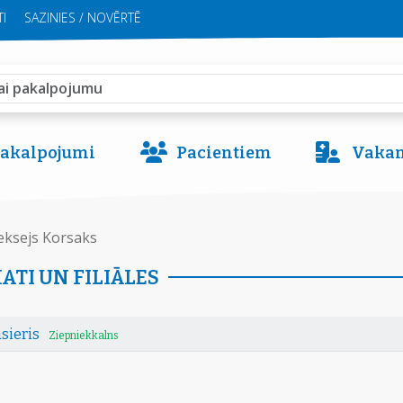
I
SAZINIES / NOVĒRTĒ
 pakalpojumi
Pacientiem
Vakan
eksejs Korsaks
ATI UN FILIĀLES
sieris
Ziepniekkalns