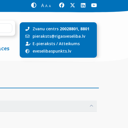
A
A
A
Zvanu centrs
20028801, 8801
pieraksts@rigasveseliba.lv
E-pieraksts
/
Atteikums
ces
eveselibaspunkts.lv