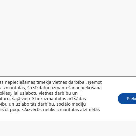
 kas nepieciešamas tīmekļa vietnes darbībai. Ņemot
ks izmantotas, šo sīkdatņu izmantošanai piekrišana
kies), lai uzlabotu vietnes darbību un
turu, šajā vietnē tiek izmantotas arī šādas
Piek
rbību un uzlabo tās darbību, sociālo mediju
Spiežot pogu <Aizvērt>, netiks izmantotas atzīmētās
POJUMI
PACIENTIEM
VAKANCES
CENRĀDIS
PAR MUMS
KONT