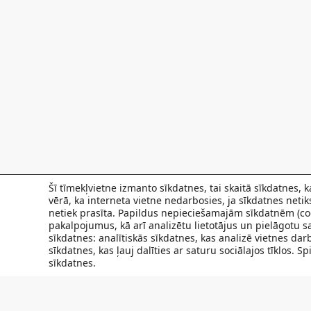
Šī tīmekļvietne izmanto sīkdatnes, tai skaitā sīkdatnes,
vērā, ka interneta vietne nedarbosies, ja sīkdatnes neti
netiek prasīta. Papildus nepieciešamajām sīkdatnēm (coo
pakalpojumus, kā arī analizētu lietotājus un pielāgotu sa
sīkdatnes: analītiskās sīkdatnes, kas analizē vietnes da
sīkdatnes, kas ļauj dalīties ar saturu sociālajos tīklos. 
sīkdatnes.
FILIĀLES
AKTUALITĀTES
SPECIĀLISTI UN PAKAL