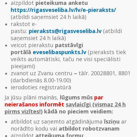
aizpildot
pieteikuma anketu
https://rigasveseliba.lv/lv/e-pieraksts/
(atbildi saņemsiet 24 h laikā)
rakstot e-
pastu:
pieraksts@rigasveseliba.lv
(atbildi
saņemsiet 24 h laikā)
veicot pierakstu
patstāvīgi
portālā
eveselibaspunkts.lv
(pieraksts tiek
veikts automātiski, taču ne visi speciālisti
pieejami)
zvanot uz Zvanu centru
–
tālr. 20028801, 8801
(darbdienās 8.00-19.00)
ierodoties reģistratūrā
Ja jūsu plāni mainās,
lūgums mūs
par
neierašanos informēt
savlaicīgi (vismaz 24 h
pirms vizītes!)
kādā no pieciem veidiem:
atbildot uz saņemto atgādinājuma
īsziņu
ar
norādīto kodu vai
atbildot robotzvanam
aizpildot
atteikuma formu
: