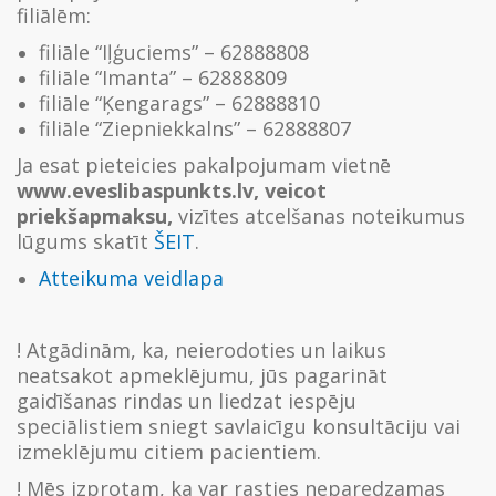
filiālēm:
filiāle “Iļģuciems” – 62888808
filiāle “Imanta” – 62888809
filiāle “Ķengarags” – 62888810
filiāle “Ziepniekkalns” – 62888807
Ja esat pieteicies pakalpojumam vietnē
www.eveslibaspunkts.lv, veicot
priekšapmaksu,
vizītes atcelšanas noteikumus
lūgums skatīt
ŠEIT
.
Atteikuma veidlapa
! Atgādinām, ka, neierodoties un laikus
neatsakot apmeklējumu, jūs pagarināt
gaidīšanas rindas un liedzat iespēju
speciālistiem sniegt savlaicīgu konsultāciju vai
izmeklējumu citiem pacientiem.
! Mēs izprotam, ka var rasties neparedzamas