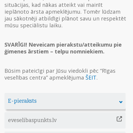
situācijas, kad nākas atteikt vai mainīt
ieplānoto ārsta apmeklējumu. Tomēr lūdzam
jau sākotnēji atbildīgi plānot savu un respektēt
mūsu speciālistu laiku.
SVARĪGI! Neveicam pierakstu/atteikumu pie
ģimenes ārstiem – telpu nomniekiem.
Būsim pateicīgi par Jūsu viedokli pēc “Rīgas
veselības centra” apmeklējuma
ŠEIT
.
E-pieraksts
eveselibaspunkts.lv