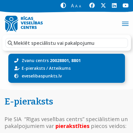
A
A
A
Zvanu centrs
20028801, 8801
E-pieraksts
/
Atteikums
eveselibaspunkts.lv
E-pieraksts
Pie SIA “Rīgas veselības centrs” speciālistiem un
pakalpojumiem var
pierakstīties
piecos veidos: