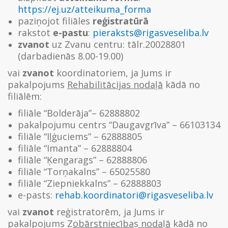
https://ej.uz/atteikuma_forma
paziņojot filiāles
reģistratūrā
rakstot
e-pastu
:
pieraksts@rigasveseliba.lv
zvanot
uz Zvanu centru: tālr.20028801
(darbadienās 8.00-19.00)
vai
zvanot
koordinatoriem, ja Jums ir
pakalpojums
Rehabilitācijas nodaļā
kādā no
filiālēm:
filiāle “Bolderāja”– 62888802
pakalpojumu centrs “Daugavgrīva” – 66103134
filiāle “Iļģuciems” – 62888805
filiāle “Imanta” – 62888804
filiāle “Ķengarags” – 62888806
filiāle “Torņakalns” – 65025580
filiāle “Ziepniekkalns” – 62888803
e-pasts:
rehab.koordinatori@rigasveseliba.lv
vai
zvanot
reģistratorēm, ja Jums ir
pakalpojums Z
obārstniecība
s
nodaļā
kādā no