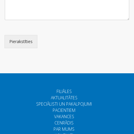
Pierakstīties
FILIĀLES
AKTUALITĀTES
SPECIĀLISTI UN PAKALPOJUMI
PACIENTIEM
VAKANCES
CENRĀDIS
PAR MUMS