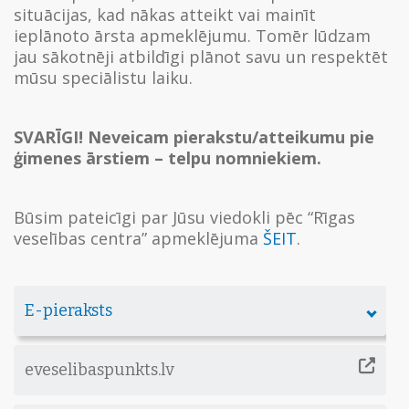
situācijas, kad nākas atteikt vai mainīt
ieplānoto ārsta apmeklējumu. Tomēr lūdzam
jau sākotnēji atbildīgi plānot savu un respektēt
mūsu speciālistu laiku.
SVARĪGI! Neveicam pierakstu/atteikumu pie
ģimenes ārstiem – telpu nomniekiem.
Būsim pateicīgi par Jūsu viedokli pēc “Rīgas
veselības centra” apmeklējuma
ŠEIT
.
E-pieraksts
eveselibaspunkts.lv