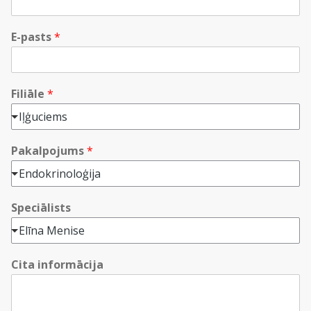
E-pasts
*
Filiāle
*
Iļģuciems
Pakalpojums
*
Endokrinoloģija
Speciālists
Elīna Menise
Cita informācija