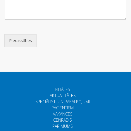
Pierakstīties
FILIĀLES
AKTUALITĀTES
SPECIĀLISTI UN PAKALPOJUMI
PACIENTIEM
VAKANCES
CENRĀDIS
PAR MUMS