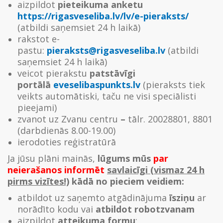
aizpildot
pieteikuma anketu
https://rigasveseliba.lv/lv/e-pieraksts/
(atbildi saņemsiet 24 h laikā)
rakstot e-
pastu:
pieraksts@rigasveseliba.lv
(atbildi
saņemsiet 24 h laikā)
veicot pierakstu
patstāvīgi
portālā
eveselibaspunkts.lv
(pieraksts tiek
veikts automātiski, taču ne visi speciālisti
pieejami)
zvanot uz Zvanu centru
–
tālr. 20028801, 8801
(darbdienās 8.00-19.00)
ierodoties reģistratūrā
Ja jūsu plāni mainās,
lūgums mūs
par
neierašanos informēt
savlaicīgi (vismaz 24 h
pirms vizītes!)
kādā no pieciem veidiem:
atbildot uz saņemto atgādinājuma
īsziņu
ar
norādīto kodu vai
atbildot robotzvanam
aizpildot
atteikuma formu
: