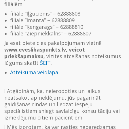
filiālēm:
filiāle “Iļģuciems” – 62888808
filiāle “Imanta” – 62888809
filiāle “Ķengarags” – 62888810
filiāle “Ziepniekkalns” – 62888807
Ja esat pieteicies pakalpojumam vietnē
www.eveslibaspunkts.lv, veicot
priekšapmaksu,
vizītes atcelšanas noteikumus
lūgums skatīt
ŠEIT
.
Atteikuma veidlapa
! Atgādinām, ka, neierodoties un laikus
neatsakot apmeklējumu, jūs pagarināt
gaidīšanas rindas un liedzat iespēju
speciālistiem sniegt savlaicīgu konsultāciju vai
izmeklējumu citiem pacientiem.
! Mēs izprotam, ka var rasties neparedzamas