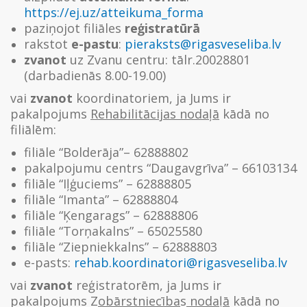
https://ej.uz/atteikuma_forma
paziņojot filiāles
reģistratūrā
rakstot
e-pastu
:
pieraksts@rigasveseliba.lv
zvanot
uz Zvanu centru: tālr.20028801
(darbadienās 8.00-19.00)
vai
zvanot
koordinatoriem, ja Jums ir
pakalpojums
Rehabilitācijas nodaļā
kādā no
filiālēm:
filiāle “Bolderāja”– 62888802
pakalpojumu centrs “Daugavgrīva” – 66103134
filiāle “Iļģuciems” – 62888805
filiāle “Imanta” – 62888804
filiāle “Ķengarags” – 62888806
filiāle “Torņakalns” – 65025580
filiāle “Ziepniekkalns” – 62888803
e-pasts:
rehab.koordinatori@rigasveseliba.lv
vai
zvanot
reģistratorēm, ja Jums ir
pakalpojums Z
obārstniecība
s
nodaļā
kādā no