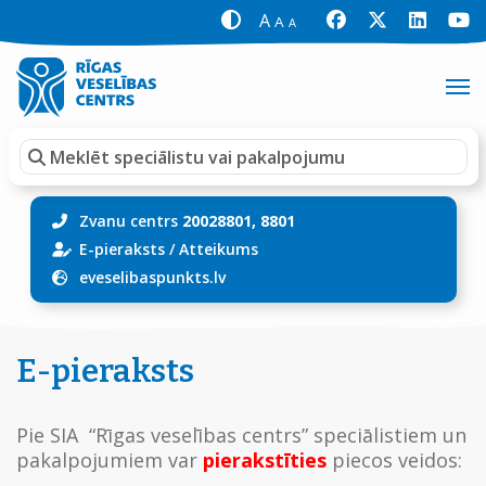
A
A
A
Zvanu centrs
20028801, 8801
E-pieraksts
/
Atteikums
eveselibaspunkts.lv
E-pieraksts
Pie SIA “Rīgas veselības centrs” speciālistiem un
pakalpojumiem var
pierakstīties
piecos veidos: