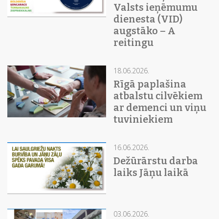
Valsts ieņēmumu
dienesta (VID)
augstāko – A
reitingu
18.06.2026.
Rīgā paplašina
atbalstu cilvēkiem
ar demenci un viņu
tuviniekiem
16.06.2026.
Dežūrārstu darba
laiks Jāņu laikā
03.06.2026.