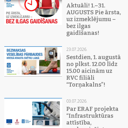
Aktuāli! 1.–31.
AUGUSTS Pie ārsta,
uz izmeklējumu –
bez ilgas
gaidīšanas!
23.07.2026.
Sestdien, 1. augustā
no plkst. 12.00 līdz
15.00 aicinām uz
RVC filiāli
“Torņakalns”!
03.07.2026.
Par ERAF projekta
“Infrastruktūras
attīstība,