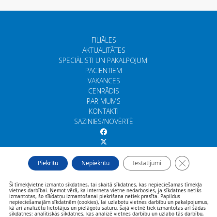
FILIĀLES
AKTUALITĀTES
SPECIĀLISTI UN PAKALPOJUMI
PACIENTIEM
VAKANCES
CENRĀDIS
PAR MUMS
KONTAKTI
SAZINIES/NOVĒRTĒ
Close GDP
Piekrītu
Nepiekrītu
Iestatījumi
Šī tīmekļvietne izmanto sīkdatnes, tai skaitā sīkdatnes, kas nepieciešamas tīmekļa
vietnes darbībai. Ņemot vērā, ka interneta vietne nedarbosies, ja sīkdatnes netiks
izmantotas, šo sīkdatņu izmantošanai piekrišana netiek prasīta. Papildus
nepieciešamajām sīkdatnēm (cookies), lai uzlabotu vietnes darbību un pakalpojumus,
kā arī analizētu lietotājus un pielāgotu saturu, šajā vietnē tiek izmantotas arī šādas
sīkdatnes: analītiskās sīkdatnes, kas analizē vietnes darbību un uzlabo tās darbību,