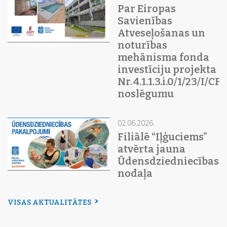
Par Eiropas
Savienības
Atveseļošanas un
noturības
mehānisma fonda
investīciju projekta
Nr. 4.1.1.3.i.0/1/23/I/C
noslēgumu
02.06.2026.
Filiālē “Iļģuciems”
atvērta jauna
Ūdensdziedniecības
nodaļa
VISAS AKTUALITĀTES