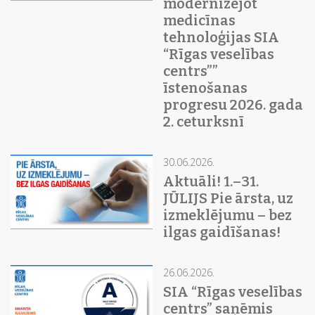
modernizējot
medicīnas
tehnoloģijas SIA
“Rīgas veselības
centrs””
īstenošanas
progresu 2026. gada
2. ceturksnī
30.06.2026.
Aktuāli! 1.–31.
JŪLIJS Pie ārsta, uz
izmeklējumu – bez
ilgas gaidīšanas!
26.06.2026.
SIA “Rīgas veselības
centrs” saņēmis