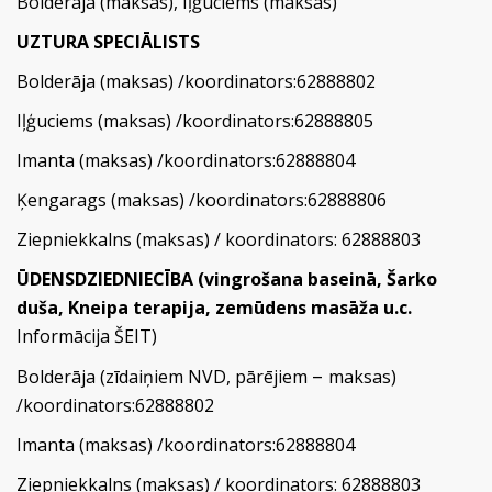
Bolderāja (maksas), Iļģuciems (maksas)
UZTURA SPECIĀLISTS
Bolderāja (maksas) /koordinators:62888802
Iļģuciems (maksas) /koordinators:62888805
Imanta (maksas) /koordinators:62888804
Ķengarags (maksas) /koordinators:62888806
Ziepniekkalns (maksas) / koordinators: 62888803
ŪDENSDZIEDNIECĪBA (vingrošana baseinā, Šarko
duša, Kneipa terapija, zemūdens masāža u.c.
Informācija
ŠEIT
)
–
Bolderāja (zīdaiņiem NVD, pārējiem
maksas)
/koordinators:62888802
Imanta (maksas) /koordinators:62888804
Ziepniekkalns (maksas) / koordinators: 62888803