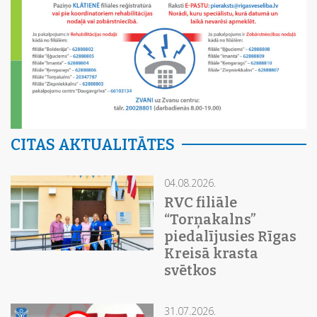
CITAS AKTUALITĀTES
04.08.2026.
RVC filiāle
“Torņakalns”
piedalījusies Rīgas
Kreisā krasta
svētkos
31.07.2026.