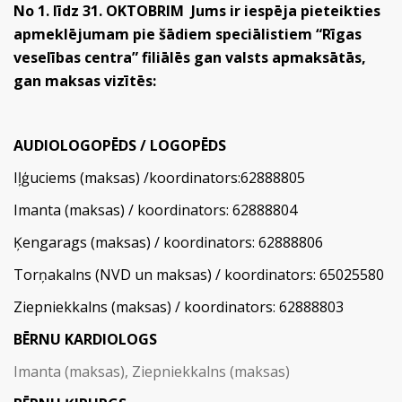
No 1. līdz 31. OKTOBRIM Jums ir iespēja pieteikties
apmeklējumam pie šādiem speciālistiem “Rīgas
veselības centra” filiālēs gan valsts apmaksātās,
gan maksas vizītēs:
AUDIOLOGOPĒDS / LOGOPĒDS
Iļģuciems (maksas) /koordinators:62888805
Imanta (maksas) / koordinators: 62888804
Ķengarags (maksas) / koordinators: 62888806
Torņakalns (NVD un maksas) / koordinators: 65025580
Ziepniekkalns (maksas) / koordinators: 62888803
BĒRNU KARDIOLOGS
Imanta (maksas), Ziepniekkalns (maksas)