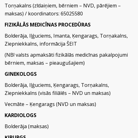
Torņakalns (zīdaiņiem, bērniem – NVD, pārējiem –
maksas) / koordinators: 65025580
FIZIKĀLĀS MEDICĪNAS PROCEDŪRAS
Bolderāja, Iļģuciems, Imanta, Ķengarags, Torņakalns,
Ziepniekkalns, informācija
ŠEIT
(NB! valsts apmaksāti fizikālās medicīnas pakalpojumi
bērniem, maksas – pieaugušajiem)
GINEKOLOGS
Bolderāja, Iļģuciems, Ķengarags, Torņakalns,
Ziepniekkalns (visās filiālēs – NVD un maksas)
Vecmāte – Ķengarags (NVD un maksas)
KARDIOLOGS
Bolderāja (maksas)
ĶIRURGS