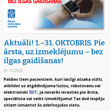
Aktuāli! 1.–31. OKTOBRIS. Pie
ārsta, uz izmeklējumu – bez
ilgas gaidīšanas!
01.10.2025.
Paldies tiem pacientiem, kuri laicīgi atsaka vizīti,
atbildot uz atgādinājuma īsziņu, robotzvanu vai
elektroniski
ŠEIT
, ja nevarēs ierasties pie ārsta,
speciālista vai veikt izmeklējumu! Tas dod iespēju
citiem izmantot šo atbrīvojušos vietu.