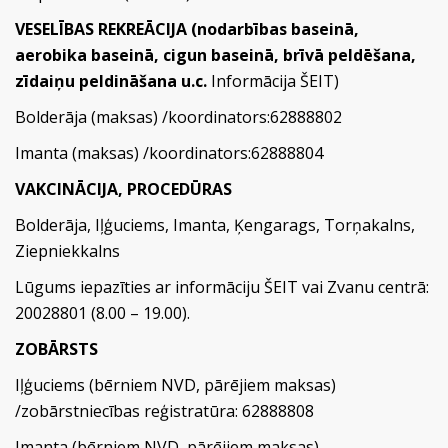
VESELĪBAS REKREĀCIJA (nodarbības baseinā,
aerobika baseinā, cigun baseinā, brīvā peldēšana,
zīdaiņu peldināšana u.c.
Informācija
ŠEIT
)
Bolderāja (maksas) /koordinators:62888802
Imanta (maksas) /koordinators:62888804
VAKCINĀCIJA, PROCEDŪRAS
Bolderāja, Iļģuciems, Imanta, Ķengarags, Torņakalns,
Ziepniekkalns
Lūgums iepazīties ar informāciju
ŠEIT
vai Zvanu centrā:
20028801 (8.00 – 19.00).
ZOBĀRSTS
Iļģuciems (bērniem NVD, pārējiem maksas)
/zobārstniecības reģistratūra: 62888808
Imanta (bērniem NVD, pārējiem maksas)