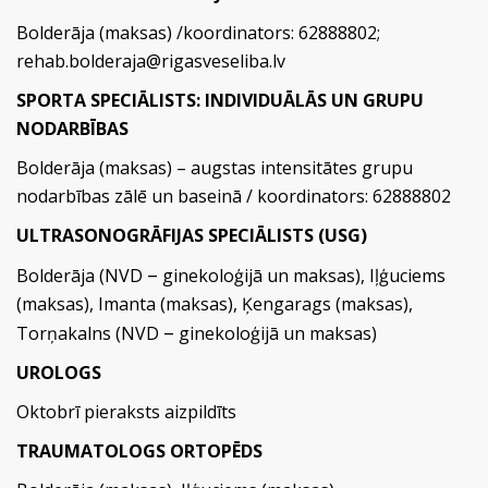
Bolderāja (maksas) /koordinators: 62888802;
rehab.bolderaja@rigasveseliba.lv
SPORTA SPECIĀLISTS: INDIVIDUĀLĀS UN GRUPU
NODARBĪBAS
Bolderāja (maksas) – augstas intensitātes grupu
nodarbības zālē un baseinā / koordinators: 62888802
ULTRASONOGRĀFIJAS SPECIĀLISTS (USG)
–
Bolderāja (NVD
ginekoloģijā un maksas), Iļģuciems
(maksas), Imanta (maksas), Ķengarags (maksas),
–
Torņakalns (NVD
ginekoloģijā un maksas)
UROLOGS
Oktobrī pieraksts aizpildīts
TRAUMATOLOGS ORTOPĒDS