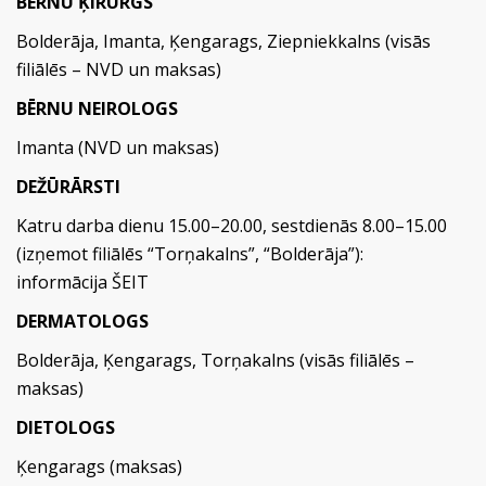
BĒRNU ĶIRURGS
Bolderāja, Imanta, Ķengarags, Ziepniekkalns (visās
filiālēs – NVD un maksas)
BĒRNU NEIROLOGS
Imanta (NVD un maksas)
DEŽŪRĀRSTI
Katru darba dienu 15.00–20.00, sestdienās 8.00–15.00
(izņemot filiālēs “Torņakalns”, “Bolderāja”):
informācija
ŠEIT
DERMATOLOGS
Bolderāja, Ķengarags, Torņakalns (visās filiālēs –
maksas)
DIETOLOGS
Ķengarags (maksas)