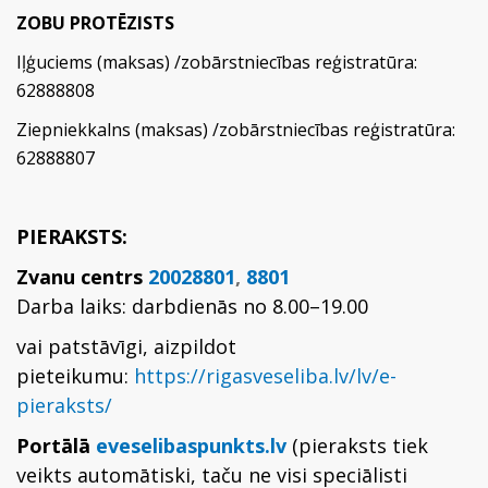
ZOBU PROTĒZISTS
Iļģuciems (maksas) /zobārstniecības reģistratūra:
62888808
Ziepniekkalns (maksas) /zobārstniecības reģistratūra:
62888807
PIERAKSTS:
Zvanu centrs
20028801
,
8801
Darba laiks: darbdienās no 8.00–19.00
vai patstāvīgi, aizpildot
pieteikumu:
https://rigasveseliba.lv/lv/e-
pieraksts/
Portālā
eveselibaspunkts.lv
(pieraksts tiek
veikts automātiski, taču ne visi speciālisti