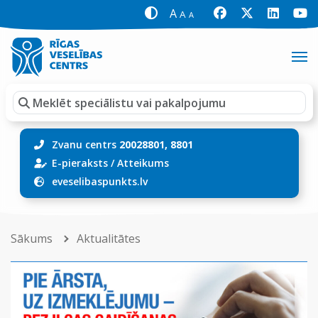
A
A
A
Zvanu centrs
20028801, 8801
E-pieraksts
/
Atteikums
eveselibaspunkts.lv
Sākums
Aktualitātes