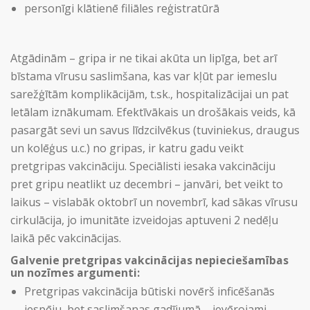
personīgi klātienē filiāles reģistratūrā
Atgādinām – gripa ir ne tikai akūta un lipīga, bet arī
bīstama vīrusu saslimšana, kas var kļūt par iemeslu
sarežģītām komplikācijām, t.sk., hospitalizācijai un pat
letālam iznākumam. Efektīvākais un drošākais veids, kā
pasargāt sevi un savus līdzcilvēkus (tuviniekus, draugus
un kolēģus u.c.) no gripas, ir katru gadu veikt
pretgripas vakcināciju. Speciālisti iesaka vakcināciju
pret gripu neatlikt uz decembri – janvāri, bet veikt to
laikus – vislabāk oktobrī un novembrī, kad sākas vīrusu
cirkulācija, jo imunitāte izveidojas aptuveni 2 nedēļu
laikā pēc vakcinācijas.
Galvenie pretgripas vakcinācijas nepieciešamības
un nozīmes argumenti:
Pretgripas vakcinācija būtiski novērš inficēšanās
iespēju, bet saslimšanas gadījumā – ievērojami