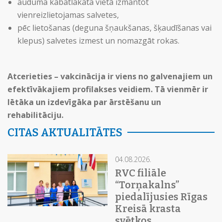
auduma kabatlakata vietā izmantot
vienreizlietojamas salvetes,
pēc lietošanas (deguna šņaukšanas, šķaudīšanas vai
klepus) salvetes izmest un nomazgāt rokas.
Atcerieties – vakcinācija ir viens no galvenajiem un
efektīvākajiem profilakses veidiem. Tā vienmēr ir
lētāka un izdevīgāka par ārstēšanu un
rehabilitāciju.
CITAS AKTUALITĀTES
04.08.2026.
RVC filiāle
“Torņakalns”
piedalījusies Rīgas
Kreisā krasta
svētkos