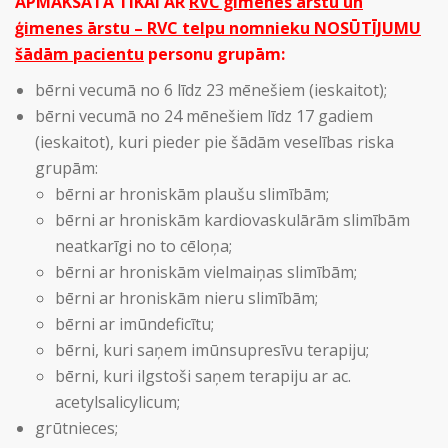
APMAKSĀTA TIKAI AR
RVC ģimenes ārstu un
ģimenes ārstu – RVC telpu nomnieku NOSŪTĪJUMU
šādām pacientu
personu grupām:
bērni vecumā no 6 līdz 23 mēnešiem (ieskaitot);
bērni vecumā no 24 mēnešiem līdz 17 gadiem
(ieskaitot), kuri pieder pie šādām veselības riska
grupām:
bērni ar hroniskām plaušu slimībām;
bērni ar hroniskām kardiovaskulārām slimībām
neatkarīgi no to cēloņa;
bērni ar hroniskām vielmaiņas slimībām;
bērni ar hroniskām nieru slimībām;
bērni ar imūndeficītu;
bērni, kuri saņem imūnsupresīvu terapiju;
bērni, kuri ilgstoši saņem terapiju ar ac.
acetylsalicylicum;
grūtnieces;