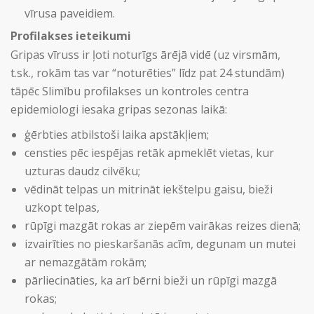
vīrusa paveidiem.
Profilakses ieteikumi
Gripas vīruss ir ļoti noturīgs ārējā vidē (uz virsmām,
t.sk., rokām tas var “noturēties” līdz pat 24 stundām)
tāpēc Slimību profilakses un kontroles centra
epidemiologi iesaka gripas sezonas laikā:
ģērbties atbilstoši laika apstākļiem;
censties pēc iespējas retāk apmeklēt vietas, kur
uzturas daudz cilvēku;
vēdināt telpas un mitrināt iekštelpu gaisu, bieži
uzkopt telpas,
rūpīgi mazgāt rokas ar ziepēm vairākas reizes dienā;
izvairīties no pieskaršanās acīm, degunam un mutei
ar nemazgātām rokām;
pārliecināties, ka arī bērni bieži un rūpīgi mazgā
rokas;