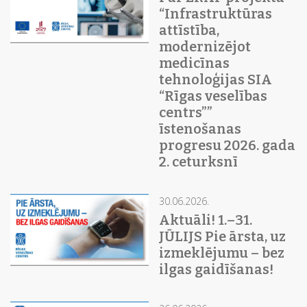
“Infrastruktūras
attīstība,
modernizējot
medicīnas
tehnoloģijas SIA
“Rīgas veselības
centrs””
īstenošanas
progresu 2026. gada
2. ceturksnī
30.06.2026.
Aktuāli! 1.–31.
JŪLIJS Pie ārsta, uz
izmeklējumu – bez
ilgas gaidīšanas!