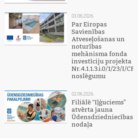
03.06.2026.
Par Eiropas
Savienības
Atveseļošanas un
noturības
mehānisma fonda
investīciju projekta
Nr. 4.1.1.3.i.0/1/23/I/C
noslēgumu
02.06.2026.
Filiālē “Iļģuciems”
atvērta jauna
Ūdensdziedniecības
nodaļa