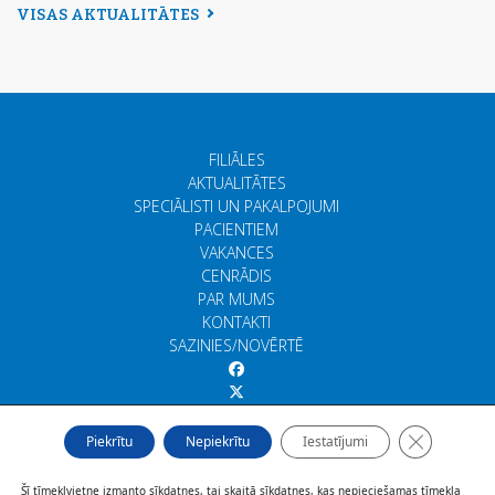
VISAS AKTUALITĀTES
FILIĀLES
AKTUALITĀTES
SPECIĀLISTI UN PAKALPOJUMI
PACIENTIEM
VAKANCES
CENRĀDIS
PAR MUMS
KONTAKTI
SAZINIES/NOVĒRTĒ
Close GDP
Piekrītu
Nepiekrītu
Iestatījumi
Šī tīmekļvietne izmanto sīkdatnes, tai skaitā sīkdatnes, kas nepieciešamas tīmekļa