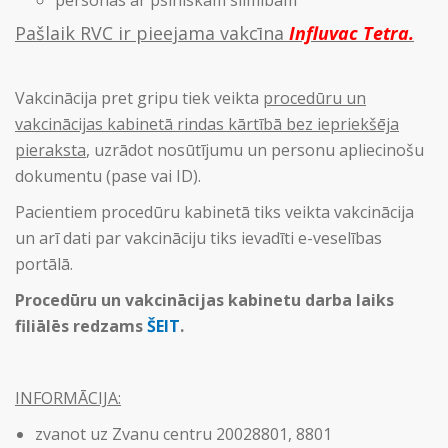
personas ar psihiskām slimībām
Pašlaik RVC ir pieejama vakcīna
Influvac Tetra.
Vakcinācija pret gripu tiek veikta
procedūru un
vakcinācijas kabinetā
rindas kārtībā bez iepriekšēja
pieraksta
, uzrādot nosūtījumu un personu apliecinošu
dokumentu (pase vai ID).
Pacientiem procedūru kabinetā tiks veikta vakcinācija
un arī dati par vakcināciju tiks ievadīti e-veselības
portālā.
Procedūru un vakcinācijas kabinetu darba laiks
filiālēs redzams
ŠEIT
.
INFORMĀCIJA:
zvanot uz Zvanu centru 20028801, 8801