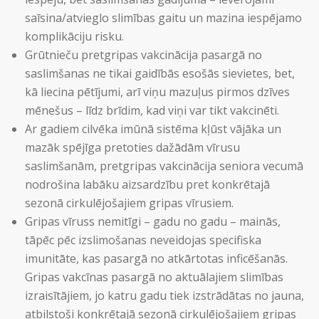
saīsina/atvieglo slimības gaitu un mazina iespējamo
komplikāciju risku.
Grūtnieču pretgripas vakcinācija pasargā no
saslimšanas ne tikai gaidībās esošās sievietes, bet,
kā liecina pētījumi, arī viņu mazuļus pirmos dzīves
mēnešus – līdz brīdim, kad viņi var tikt vakcinēti.
Ar gadiem cilvēka imūnā sistēma kļūst vājāka un
mazāk spējīga pretoties dažādām vīrusu
saslimšanām, pretgripas vakcinācija seniora vecumā
nodrošina labāku aizsardzību pret konkrētajā
sezonā cirkulējošajiem gripas vīrusiem.
Gripas vīruss nemitīgi – gadu no gadu – mainās,
tāpēc pēc izslimošanas neveidojas specifiska
imunitāte, kas pasargā no atkārtotas inficēšanās.
Gripas vakcīnas pasargā no aktuālajiem slimības
izraisītājiem, jo katru gadu tiek izstrādātas no jauna,
atbilstoši konkrētajā sezonā cirkulējošajiem gripas