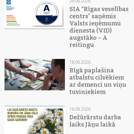
26.06.2026.
SIA “Rīgas veselības
centrs” saņēmis
Valsts ieņēmumu
dienesta (VID)
augstāko – A
reitingu
18.06.2026.
Rīgā paplašina
atbalstu cilvēkiem
ar demenci un viņu
tuviniekiem
16.06.2026.
Dežūrārstu darba
laiks Jāņu laikā