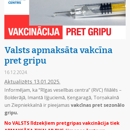
Valsts apmaksāta vakcīna
pret gripu
16.12.2024.
Aktualizēts 13.01.2025.
Informējam, ka “Rīgas veselības centra” (RVC) filiālēs –
Bolderājā, Imantā Iļģuciemā, Ķengaragā, Torņakalnā
un Ziepniekkalnā ir pieejamas
vakcīnas pret sezonālo
gripu.
No VALSTS līdzekļiem pretgripas vakcinācija tiek