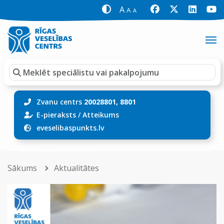
A
A
A
Zvanu centrs
20028801, 8801
E-pieraksts
/
Atteikums
eveselibaspunkts.lv
Sākums
Aktualitātes