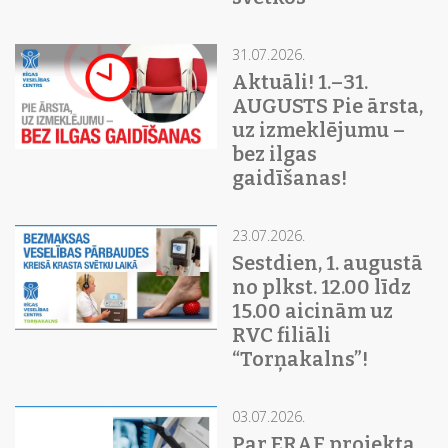
31.07.2026.
Aktuāli! 1.–31.
AUGUSTS Pie ārsta,
uz izmeklējumu –
bez ilgas
gaidīšanas!
23.07.2026.
Sestdien, 1. augustā
no plkst. 12.00 līdz
15.00 aicinām uz
RVC filiāli
“Torņakalns”!
03.07.2026.
Par ERAF projekta