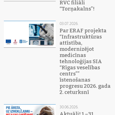
RVC filiāli
“Torņakalns”!
03.07.2026.
Par ERAF projekta
“Infrastruktūras
attīstība,
modernizējot
medicīnas
tehnoloģijas SIA
“Rīgas veselības
centrs””
īstenošanas
progresu 2026. gada
2. ceturksnī
30.06.2026.
Aktuāli! 1.–31.