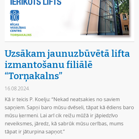
Uzsākam jaunuzbūvētā lifta
izmantošanu filiālē
“Torņakalns”
16.08.2024.
Kā ir teicis P. Koelju: “Nekad neatsakies no saviem
sapņiem. Sapņi baro mūsu dvēseli, tāpat kā ēdiens baro
mūsu ķermeni. Lai arī cik reižu mūžā ir jāpiedzīvo
neveiksmes, jāredz, kā sabrūk mūsu cerības, mums
tāpat ir jāturpina sapņot.”