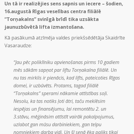
Un tā ir realizējies sens sapnis un iecere – šodien,
16.augustā Rīgas veselības centra filiālē
“Torņakalns” svinīgā brīdī tika uzsākta
jaunuzbūvētā lifta izmantošana.
Kā pasākumā atzīmēja valdes priekšsēdētāja Skaidrīte
Vasaraudze:
“Jau pēc poliklīniku apvienošanas pirms 10 gadiem
mēs sākām sapņot par liftu Torņakalna filiālē. Un
nu tas mirklis ir pienācis, kad lifts, pateicoties Rīgas
domei, ir uzbūvēts. Protams, tagad filiālē
“Torņakalns” sperami nākamie attīstības soļi.
Nesolu, ka tas notiks ļoti ātri, taču meklēsim
iespējas un finansējumu, lai remontētu 2. un
3.stāvu, mēģināsim attīstīt vairāk pakalpojumus,
uzlabot gan mūsu darbiniekiem, gan telpu
nomniekiem darba vidi, Un šī senā ēka paliks tikai