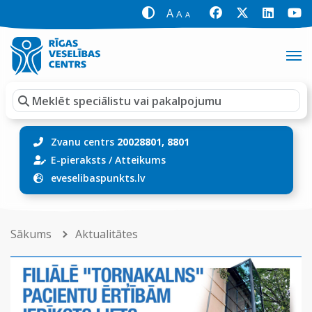
A
A
A
Zvanu centrs
20028801, 8801
E-pieraksts
/
Atteikums
eveselibaspunkts.lv
Sākums
Aktualitātes