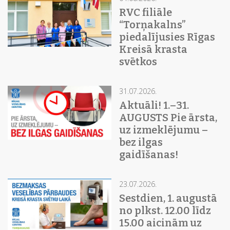
RVC filiāle
“Torņakalns”
piedalījusies Rīgas
Kreisā krasta
svētkos
31.07.2026.
Aktuāli! 1.–31.
AUGUSTS Pie ārsta,
uz izmeklējumu –
bez ilgas
gaidīšanas!
23.07.2026.
Sestdien, 1. augustā
no plkst. 12.00 līdz
15.00 aicinām uz