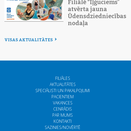
Filiālē “Iļģuciems”
atvērta jauna
Ūdensdziedniecības
nodaļa
VISAS AKTUALITĀTES
FILIĀLES
AKTUALITĀTES
SPECIĀLISTI UN PAKALPOJUMI
PACIENTIEM
VAKANCES
CENRĀDIS
PAR MUMS
KONTAKTI
SAZINIES/NOVĒRTĒ