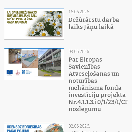
16.06.2026.
Dežūrārstu darba
laiks Jāņu laikā
03.06.2026.
Par Eiropas
Savienības
Atveseļošanas un
noturības
mehānisma fonda
investīciju projekta
Nr. 4.1.1.3.i.0/1/23/I/C
noslēgumu
02.06.2026.