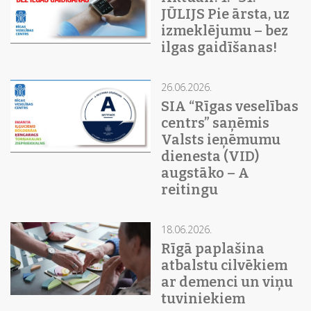
JŪLIJS Pie ārsta, uz
izmeklējumu – bez
ilgas gaidīšanas!
26.06.2026.
SIA “Rīgas veselības
centrs” saņēmis
Valsts ieņēmumu
dienesta (VID)
augstāko – A
reitingu
18.06.2026.
Rīgā paplašina
atbalstu cilvēkiem
ar demenci un viņu
tuviniekiem