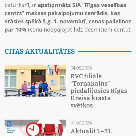
ceturksnī,
ir apstiprināts SIA “Rīgas veselības
centrs” maksas pakalpojumu cenrādis, kas
stāsies spēkā š.g. 1. novembrī, cenas palielinot
par 10%
(cenu noapaļojot līdz desmitiem centu).
CITAS AKTUALITĀTES
04.08.2026.
RVC filiāle
“Torņakalns”
piedalījusies Rīgas
Kreisā krasta
svētkos
31.07.2026.
Aktuāli! 1.–31.