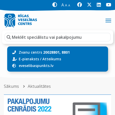
A
A
A
Zvanu centrs
20028801, 8801
E-pieraksts
/
Atteikums
eveselibaspunkts.lv
Sākums
Aktualitātes