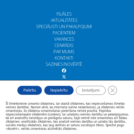
FILIĀLES
AKTUALITĀTES
SPECIĀLISTI UN PAKALPOJUMI
PACIENTIEM
VAKANCES
CENRĀDIS
PAR MUMS
KONTAKTI
SAZINIES/NOVĒRTĒ
Close GDP
Piekrītu
Nepiekrītu
Iestatījumi
Šī tīmekļvietne izmanto sīkdatnes, tai skaitā sīkdatnes, kas nepieciešamas tīmekļa
vietnes darbībai. Ņemot vērā, ka interneta vietne nedarbosies, ja sīkdatnes netiks
izmantotas, šo sīkdatņu izmantošanai piekrišana netiek prasīta. Papildus
nepieciešamajām sīkdatnēm (cookies), lai uzlabotu vietnes darbību un pakalpojumus,
kā arī analizētu lietotājus un pielāgotu saturu, šajā vietnē tiek izmantotas arī šādas
sīkdatnes: analītiskās sīkdatnes, kas analizē vietnes darbību un uzlabo tās darbību,
sociālo mediju sīkdatnes, kas ļauj dalīties ar saturu sociālajos tīklos. Spiežot pogu
<Aizvērt>, netiks izmantotas atzīmētās sīkdatnes.