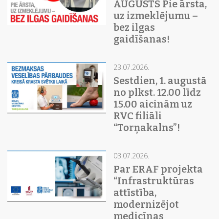
AUGUSTS Pie ārsta,
uz izmeklējumu –
bez ilgas
gaidīšanas!
23.07.2026.
Sestdien, 1. augustā
no plkst. 12.00 līdz
15.00 aicinām uz
RVC filiāli
“Torņakalns”!
03.07.2026.
Par ERAF projekta
“Infrastruktūras
attīstība,
modernizējot
medicīnas