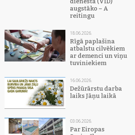
dienesta (VID)
augstāko – A
reitingu
18.06.2026.
Rīgā paplašina
atbalstu cilvēkiem
ar demenci un viņu
tuviniekiem
16.06.2026.
Dežūrārstu darba
laiks Jāņu laikā
03.06.2026.
Par Eiropas