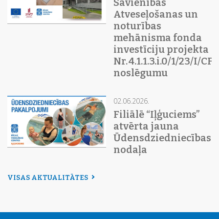
Savienības
Atveseļošanas un
noturības
mehānisma fonda
investīciju projekta
Nr. 4.1.1.3.i.0/1/23/I/C
noslēgumu
02.06.2026.
Filiālē “Iļģuciems”
atvērta jauna
Ūdensdziedniecības
nodaļa
VISAS AKTUALITĀTES