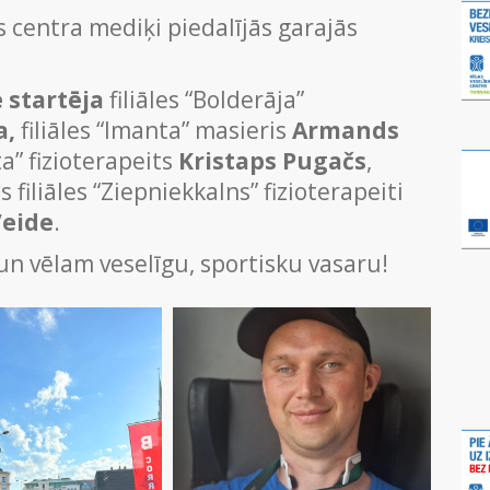
s centra mediķi piedalījās garajās
 startēja
filiāles “Bolderāja”
a,
filiāles “Imanta” masieris
Armands
ta” fizioterapeits
Kristaps Pugačs
,
 filiāles “Ziepniekkalns” fizioterapeiti
Veide
.
un vēlam veselīgu, sportisku vasaru!