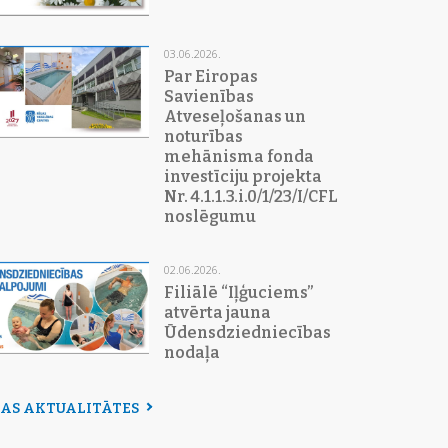
03.06.2026.
Par Eiropas
Savienības
Atveseļošanas un
noturības
mehānisma fonda
investīciju projekta
Nr. 4.1.1.3.i.0/1/23/I/CFLA/015
noslēgumu
02.06.2026.
Filiālē “Iļģuciems”
atvērta jauna
Ūdensdziedniecības
nodaļa
SAS AKTUALITĀTES