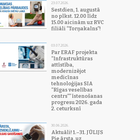
23.07.2026.
Sestdien, 1. augustā
no plkst. 12.00 līdz
15.00 aicinām uz RVC
filiāli “Torņakalns”!
03.07.2026.
Par ERAF projekta
“Infrastruktūras
attīstība,
modernizējot
medicīnas
tehnoloģijas SIA
“Rīgas veselības
centrs”” īstenošanas
progresu 2026. gada
2. ceturksnī
30.06.2026.
Aktuāli! 1.–31. JŪLIJS
Pie ārsta, uz