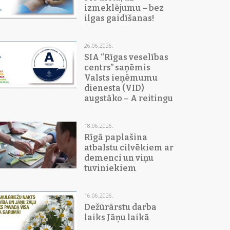
izmeklējumu – bez
ilgas gaidīšanas!
26.06.2026.
SIA “Rīgas veselības
centrs” saņēmis
Valsts ieņēmumu
dienesta (VID)
augstāko – A reitingu
18.06.2026.
Rīgā paplašina
atbalstu cilvēkiem ar
demenci un viņu
tuviniekiem
16.06.2026.
Dežūrārstu darba
laiks Jāņu laikā