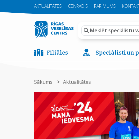
AKTUALITĀTES
CENRĀDIS
PAR MUMS
KONTAKT
Filiāles
Speciālisti un
Sākums
Aktualitātes