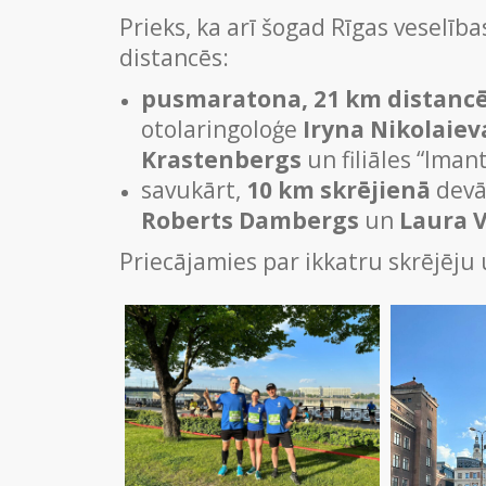
Prieks, ka arī šogad Rīgas veselība
distancēs:
pusmaratona, 21 km distancē
otolaringoloģe
Iryna Nikolaiev
Krastenbergs
un filiāles “Iman
savukārt,
10 km skrējienā
devās
Roberts Dambergs
un
Laura 
Priecājamies par ikkatru skrējēju 