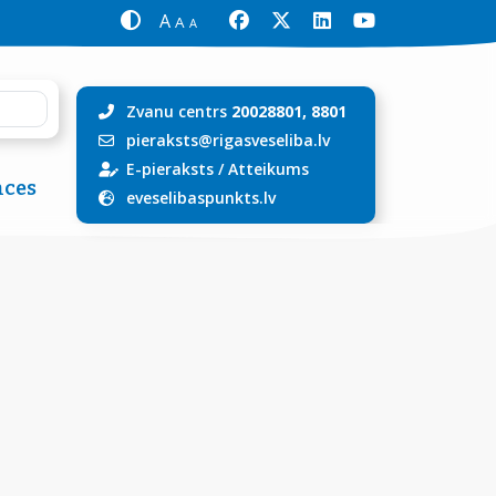
A
A
A
Zvanu centrs
20028801, 8801
pieraksts@rigasveseliba.lv
E-pieraksts
/
Atteikums
ces
eveselibaspunkts.lv