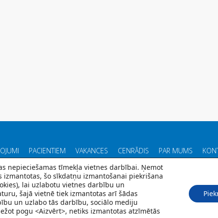
POJUMI
PACIENTIEM
VAKANCES
CENRĀDIS
PAR MUMS
KONT
 kas nepieciešamas tīmekļa vietnes darbībai. Ņemot
ks izmantotas, šo sīkdatņu izmantošanai piekrišana
kies), lai uzlabotu vietnes darbību un
turu, šajā vietnē tiek izmantotas arī šādas
Piek
© Rīgas veselības centrs
rbību un uzlabo tās darbību, sociālo mediju
2026
Spiežot pogu <Aizvērt>, netiks izmantotas atzīmētās