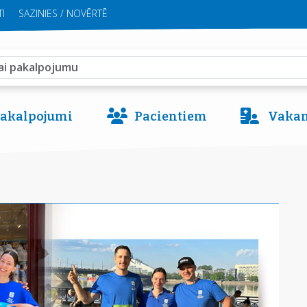
I
SAZINIES / NOVĒRTĒ
 pakalpojumi
Pacientiem
Vakan