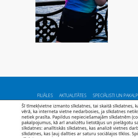
FILIĀLES
AKTUALITĀTES
SPECIĀLISTI UN PAKAL
Šī tīmekļvietne izmanto sīkdatnes, tai skaitā sīkdatnes,
vērā, ka interneta vietne nedarbosies, ja sīkdatnes neti
netiek prasīta. Papildus nepieciešamajām sīkdatnēm (coo
pakalpojumus, kā arī analizētu lietotājus un pielāgotu sa
sīkdatnes: analītiskās sīkdatnes, kas analizē vietnes da
sīkdatnes, kas ļauj dalīties ar saturu sociālajos tīklos. 