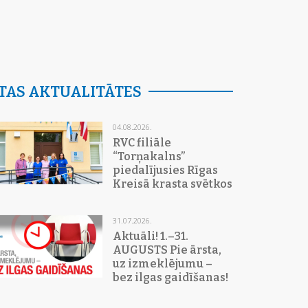
TAS AKTUALITĀTES
04.08.2026.
RVC filiāle
“Torņakalns”
piedalījusies Rīgas
Kreisā krasta svētkos
31.07.2026.
Aktuāli! 1.–31.
AUGUSTS Pie ārsta,
uz izmeklējumu –
bez ilgas gaidīšanas!