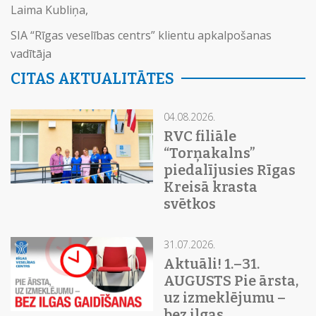
Laima Kubliņa,
SIA “Rīgas veselības centrs” klientu apkalpošanas
vadītāja
CITAS AKTUALITĀTES
04.08.2026.
RVC filiāle
“Torņakalns”
piedalījusies Rīgas
Kreisā krasta
svētkos
31.07.2026.
Aktuāli! 1.–31.
AUGUSTS Pie ārsta,
uz izmeklējumu –
bez ilgas