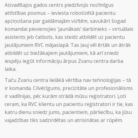
Aizvadītajos gados centrs piedzīvojis nozīmīgus
attīstības posmus – ieviesta robotizētā pacientu
apziņošana par gaidāmajām vizītēm, savukārt šogad
komandai pievienojies ‘jaunākais’ darbinieks – virtuālais
asistents jeb čatbots, kas steidz atbildēt uz pacientu
jautājumiem RVC mājaslapā. Tas ļauj vēl ērtāk un ātrāk
atbildēt uz biežākajiem jautājumiem, kā arī sniedz
iespēju iegūt informāciju ārpus Zvanu centra darba
laika.
Taču Zvanu centra lielākā vērtība nav tehnoloģijas – tā
ir komanda. Cilvēcīgums, precizitāte un profesionālisms
ir vadlīnijas, pēc kurām strādā mūsu reģistratori. Ļoti
ceram, ka RVC klientu un pacientu reģistratori ir tie, kas
katru dienu sniedz jums, pacientiem, pārliecību, ka jūsu
vajadzības tiks sadzirdētas un atrisinātas ar rūpēm.