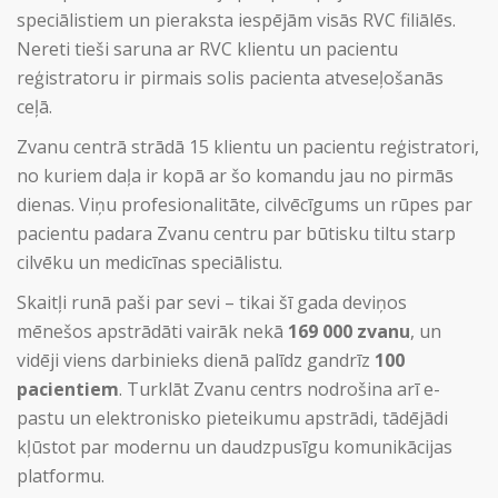
speciālistiem un pieraksta iespējām visās RVC filiālēs.
Nereti tieši saruna ar RVC klientu un pacientu
reģistratoru ir pirmais solis pacienta atveseļošanās
ceļā.
Zvanu centrā strādā 15 klientu un pacientu reģistratori,
no kuriem daļa ir kopā ar šo komandu jau no pirmās
dienas. Viņu profesionalitāte, cilvēcīgums un rūpes par
pacientu padara Zvanu centru par būtisku tiltu starp
cilvēku un medicīnas speciālistu.
Skaitļi runā paši par sevi – tikai šī gada deviņos
mēnešos apstrādāti vairāk nekā
169 000 zvanu
, un
vidēji viens darbinieks dienā palīdz gandrīz
100
pacientiem
. Turklāt Zvanu centrs nodrošina arī e-
pastu un elektronisko pieteikumu apstrādi, tādējādi
kļūstot par modernu un daudzpusīgu komunikācijas
platformu.