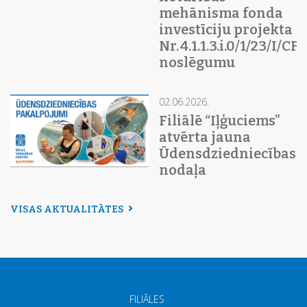
mehānisma fonda
investīciju projekta
Nr. 4.1.1.3.i.0/1/23/I/C
noslēgumu
02.06.2026.
Filiālē “Iļģuciems”
atvērta jauna
Ūdensdziedniecības
nodaļa
VISAS AKTUALITĀTES
FILIĀLES