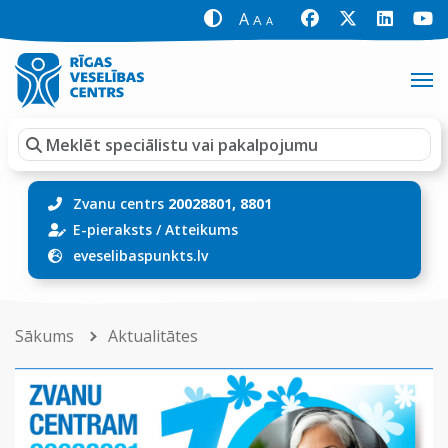
A
A
A
Zvanu centrs
20028801, 8801
E-pieraksts
/
Atteikums
eveselibaspunkts.lv
Sākums
Aktualitātes