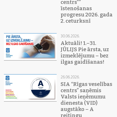
centrs””
īstenošanas
progresu 2026. gada
2. ceturksnī
30.06.2026.
Aktuāli! 1.–31.
JŪLIJS Pie ārsta, uz
izmeklējumu – bez
ilgas gaidīšanas!
26.06.2026.
SIA “Rīgas veselības
centrs” saņēmis
Valsts ieņēmumu
dienesta (VID)
augstāko – A
reitingu