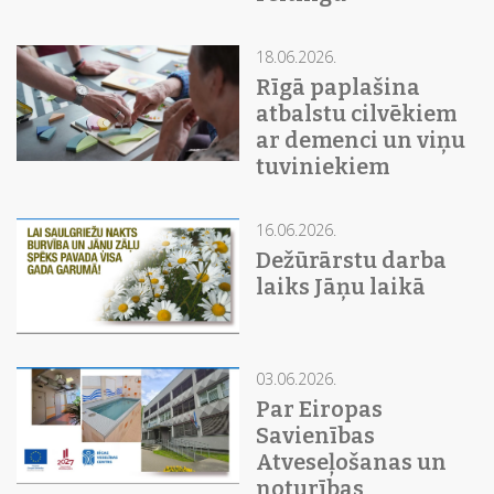
18.06.2026.
Rīgā paplašina
atbalstu cilvēkiem
ar demenci un viņu
tuviniekiem
16.06.2026.
Dežūrārstu darba
laiks Jāņu laikā
03.06.2026.
Par Eiropas
Savienības
Atveseļošanas un
noturības