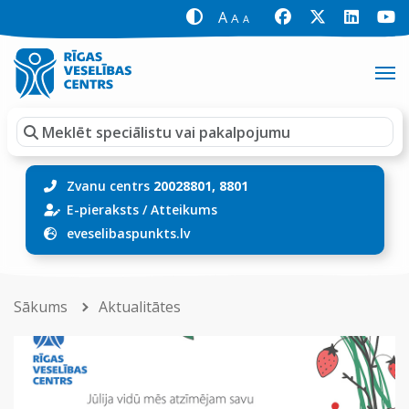
A
A
A
Zvanu centrs
20028801, 8801
E-pieraksts
/
Atteikums
eveselibaspunkts.lv
Sākums
Aktualitātes