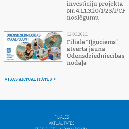
investīciju projekta
Nr. 4.1.1.3.i.0/1/23/I/C
noslēgumu
02.06.2026.
Filiālē “Iļģuciems”
atvērta jauna
Ūdensdziedniecības
nodaļa
VISAS AKTUALITĀTES
FILIĀLES
AKTUALITĀTES