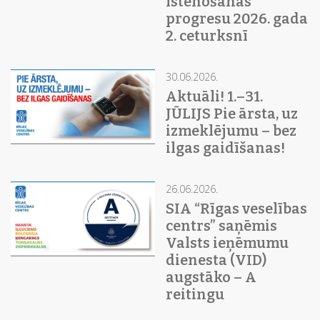
īstenošanas
progresu 2026. gada
2. ceturksnī
30.06.2026.
Aktuāli! 1.–31.
JŪLIJS Pie ārsta, uz
izmeklējumu – bez
ilgas gaidīšanas!
26.06.2026.
SIA “Rīgas veselības
centrs” saņēmis
Valsts ieņēmumu
dienesta (VID)
augstāko – A
reitingu