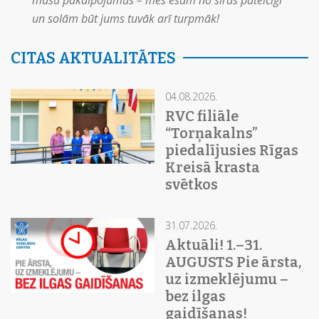
mūsu pakalpojumus – mēs esam no sirds pateicīgi
un solām būt jums tuvāk arī turpmāk!
CITAS AKTUALITĀTES
04.08.2026.
RVC filiāle
“Torņakalns”
piedalījusies Rīgas
Kreisā krasta
svētkos
31.07.2026.
Aktuāli! 1.–31.
AUGUSTS Pie ārsta,
uz izmeklējumu –
bez ilgas
gaidīšanas!