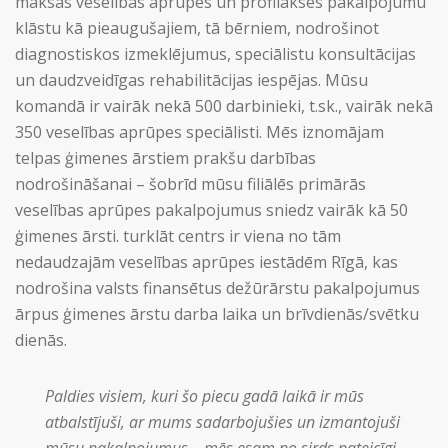
maksas veselības aprūpes un profilakses pakalpojumu
klāstu kā pieaugušajiem, tā bērniem, nodrošinot
diagnostiskos izmeklējumus, speciālistu konsultācijas
un daudzveidīgas rehabilitācijas iespējas. Mūsu
komandā ir vairāk nekā 500 darbinieki, t.sk., vairāk nekā
350 veselības aprūpes speciālisti. Mēs iznomājam
telpas ģimenes ārstiem prakšu darbības
nodrošināšanai – šobrīd mūsu filiālēs primārās
veselības aprūpes pakalpojumus sniedz vairāk kā 50
ģimenes ārsti. turklāt centrs ir viena no tām
nedaudzajām veselības aprūpes iestādēm Rīgā, kas
nodrošina valsts finansētus dežūrārstu pakalpojumus
ārpus ģimenes ārstu darba laika un brīvdienās/svētku
dienās.
Paldies visiem, kuri šo piecu gadā laikā ir mūs
atbalstījuši, ar mums sadarbojušies un izmantojuši