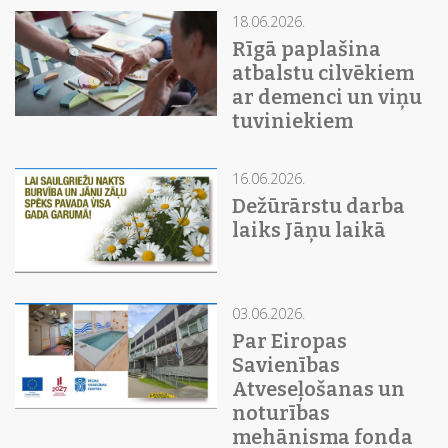
18.06.2026.
Rīgā paplašina
atbalstu cilvēkiem
ar demenci un viņu
tuviniekiem
16.06.2026.
Dežūrārstu darba
laiks Jāņu laikā
03.06.2026.
Par Eiropas
Savienības
Atveseļošanas un
noturības
mehānisma fonda