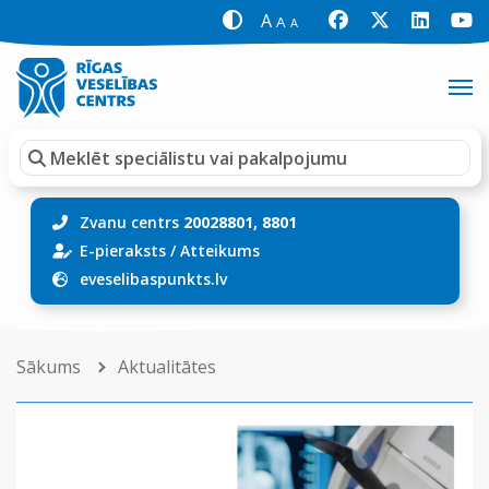
A
A
A
Zvanu centrs
20028801, 8801
E-pieraksts
/
Atteikums
eveselibaspunkts.lv
Sākums
Aktualitātes