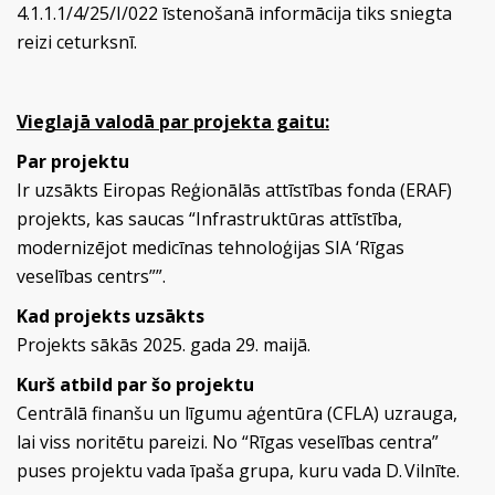
4.1.1.1/4/25/I/022 īstenošanā informācija tiks sniegta
reizi ceturksnī.
Vieglajā valodā par projekta gaitu:
Par projektu
Ir uzsākts Eiropas Reģionālās attīstības fonda (ERAF)
projekts, kas saucas “Infrastruktūras attīstība,
modernizējot medicīnas tehnoloģijas SIA ‘Rīgas
veselības centrs””.
Kad projekts uzsākts
Projekts sākās 2025. gada 29. maijā.
Kurš atbild par šo projektu
Centrālā finanšu un līgumu aģentūra (CFLA) uzrauga,
lai viss noritētu pareizi. No “Rīgas veselības centra”
puses projektu vada īpaša grupa, kuru vada D. Vilnīte.