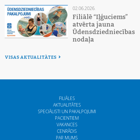
02.06.2026.
Filiālē “Iļģuciems”
atvērta jauna
Ūdensdziedniecības
nodaļa
VISAS AKTUALITĀTES
FILIĀLES
AKTUALITĀTES
SPECIĀLISTI UN PAKALPOJUMI
PACIENTIEM
VAKANCES
CENRĀDIS
PAR MUMS