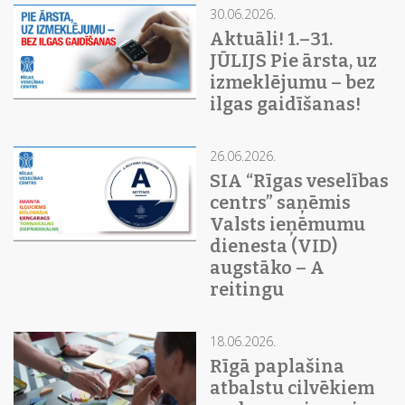
30.06.2026.
Aktuāli! 1.–31.
JŪLIJS Pie ārsta, uz
izmeklējumu – bez
ilgas gaidīšanas!
26.06.2026.
SIA “Rīgas veselības
centrs” saņēmis
Valsts ieņēmumu
dienesta (VID)
augstāko – A
reitingu
18.06.2026.
Rīgā paplašina
atbalstu cilvēkiem