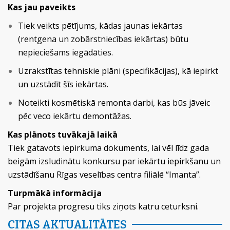
Kas jau paveikts
Tiek veikts pētījums, kādas jaunas iekārtas
(rentgena un zobārstniecības iekārtas) būtu
nepieciešams iegādāties.
Uzrakstītas tehniskie plāni (specifikācijas), kā iepirkt
un uzstādīt šīs iekārtas.
Noteikti kosmētiskā remonta darbi, kas būs jāveic
pēc veco iekārtu demontāžas.
Kas plānots tuvākajā laikā
Tiek gatavots iepirkuma dokuments, lai vēl līdz gada
beigām izsludinātu konkursu par iekārtu iepirkšanu un
uzstādīšanu Rīgas veselības centra filiālē “Imanta”.
Turpmākā informācija
Par projekta progresu tiks ziņots katru ceturksni.
CITAS AKTUALITĀTES