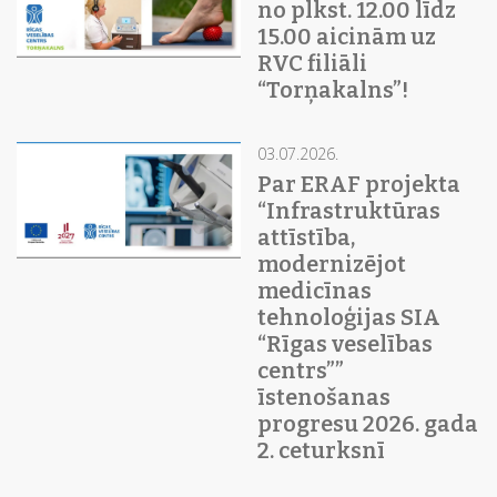
no plkst. 12.00 līdz
15.00 aicinām uz
RVC filiāli
“Torņakalns”!
03.07.2026.
Par ERAF projekta
“Infrastruktūras
attīstība,
modernizējot
medicīnas
tehnoloģijas SIA
“Rīgas veselības
centrs””
īstenošanas
progresu 2026. gada
2. ceturksnī