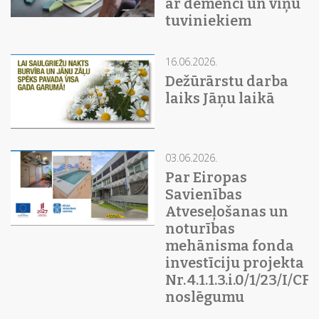
ar demenci un viņu
tuviniekiem
16.06.2026.
Dežūrārstu darba
laiks Jāņu laikā
03.06.2026.
Par Eiropas
Savienības
Atveseļošanas un
noturības
mehānisma fonda
investīciju projekta
Nr. 4.1.1.3.i.0/1/23/I/C
noslēgumu