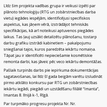
Līdz šim projekta vadības grupa ir veikusi izpēti par
plānoto tehnoloģiju (RTG un zobārstniecības darba
vietu) iegādes iespējām, identificējusi specifiskos
aspektus, kas jāņem vērā, izstrādājot tehniskās
specifikācijas, kā arī noteikusi aptuvenos piegādes
laikus. Tas ļauj uzsākt detalizētu plānošanu, tostarp
darbu grafiku izstrādi kabinetiem – pakalpojumu
sniegšanai tajos, kuros paredzēta iekārtu nomaiņa.
Tāpat jau ir identificēti nepieciešamie kosmētiskie
remonta darbi, kas jāveic pēc veco iekārtu demontāžas.
Pašlaik turpinās darbs pie iepirkuma dokumentācijas
sagatavošanas, lai līdz šī gada beigām varētu izsludināt
pirmo atklāto konkursu par RTG un zobārstniecības
iekārtu iegādi, piegādi un uzstādīšanu filiālē “Imanta”,
Imantas 8. līnijā k-1, Rīgā.
Par turpmāko progresu projekta Nr. Nr.