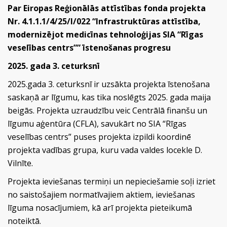
Par Eiropas Reģionālās attīstības fonda projekta
Nr. 4.1.1.1/4/25/I/022 “Infrastruktūras attīstība,
modernizējot medicīnas tehnoloģijas SIA “Rīgas
veselības centrs”” īstenošanas progresu
2025. gada 3. ceturksnī
2025.gada 3. ceturksnī ir uzsākta projekta īstenošana
saskaņā ar līgumu, kas tika noslēgts 2025. gada maija
beigās. Projekta uzraudzību veic Centrālā finanšu un
līgumu aģentūra (CFLA), savukārt no SIA “Rīgas
veselības centrs” puses projekta izpildi koordinē
projekta vadības grupa, kuru vada valdes locekle D.
Vilnīte.
Projekta ieviešanas termiņi un nepieciešamie soļi izriet
no saistošajiem normatīvajiem aktiem, ieviešanas
līguma nosacījumiem, kā arī projekta pieteikumā
noteiktā.