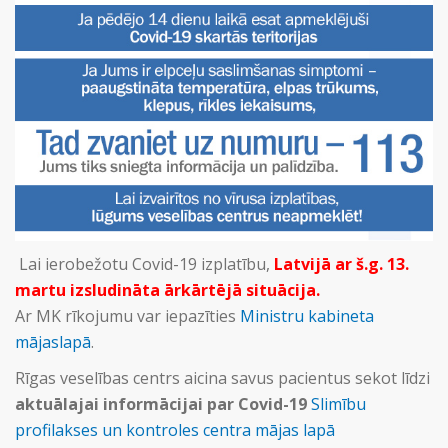
Lai ierobežotu Covid-19 izplatību,
Latvijā ar š.g. 13.
martu izsludināta ārkārtējā situācija.
Ar MK rīkojumu var iepazīties
Ministru kabineta
mājaslapā
.
Rīgas veselības centrs aicina savus pacientus sekot līdzi
aktuālajai informācijai par Covid-19
Slimību
profilakses un kontroles centra mājas lapā