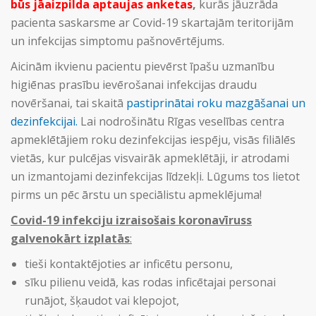
būs jāaizpilda aptaujas anketas
,
kurās jāuzrāda
pacienta saskarsme ar Covid-19 skartajām teritorijām
un infekcijas simptomu pašnovērtējums.
Aicinām ikvienu pacientu pievērst īpašu uzmanību
higiēnas prasību ievērošanai infekcijas draudu
novēršanai, tai skaitā
pastiprinātai roku mazgāšanai un
dezinfekcijai.
Lai nodrošinātu Rīgas veselības centra
apmeklētājiem roku dezinfekcijas iespēju, visās filiālēs
vietās, kur pulcējas visvairāk apmeklētāji, ir atrodami
un izmantojami dezinfekcijas līdzekļi. Lūgums tos lietot
pirms un pēc ārstu un speciālistu apmeklējuma!
Covid-19 infekciju izraisošais koronavīruss
galvenokārt izplatās
:
tieši kontaktējoties ar inficētu personu,
sīku pilienu veidā, kas rodas inficētajai personai
runājot, šķaudot vai klepojot,