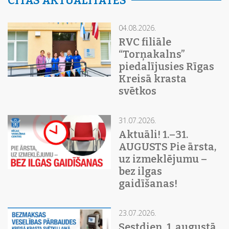
CITAS AKTUALITĀTES
04.08.2026.
RVC filiāle
“Torņakalns”
piedalījusies Rīgas
Kreisā krasta
svētkos
31.07.2026.
Aktuāli! 1.–31.
AUGUSTS Pie ārsta,
uz izmeklējumu –
bez ilgas
gaidīšanas!
23.07.2026.
Sestdien, 1. augustā