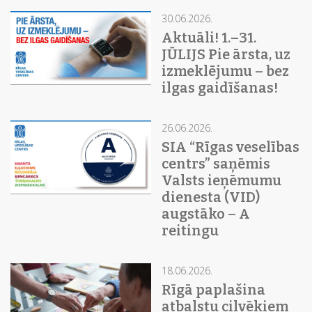
30.06.2026.
Aktuāli! 1.–31.
JŪLIJS Pie ārsta, uz
izmeklējumu – bez
ilgas gaidīšanas!
26.06.2026.
SIA “Rīgas veselības
centrs” saņēmis
Valsts ieņēmumu
dienesta (VID)
augstāko – A
reitingu
18.06.2026.
Rīgā paplašina
atbalstu cilvēkiem