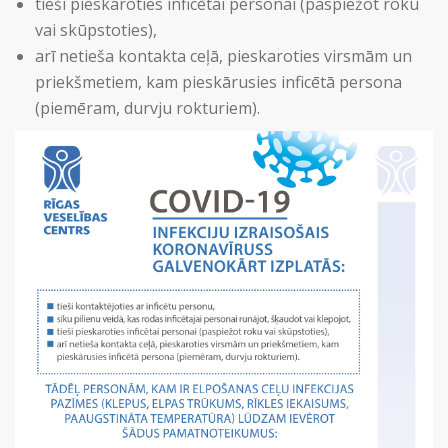
tieši pieskaroties inficētai personai (paspiežot roku
vai skūpstoties),
arī netieša kontakta ceļā, pieskaroties virsmām un
priekšmetiem, kam pieskārusies inficētā persona
(piemēram, durvju rokturiem).