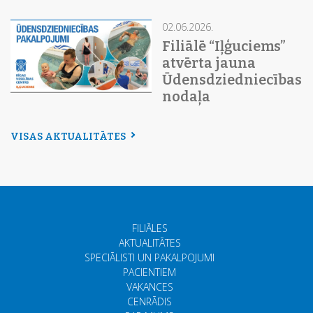
02.06.2026.
Filiālē “Iļģuciems”
atvērta jauna
Ūdensdziedniecības
nodaļa
VISAS AKTUALITĀTES
FILIĀLES
AKTUALITĀTES
SPECIĀLISTI UN PAKALPOJUMI
PACIENTIEM
VAKANCES
CENRĀDIS