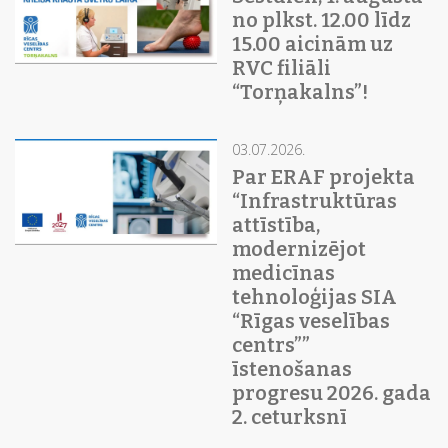
no plkst. 12.00 līdz
15.00 aicinām uz
RVC filiāli
“Torņakalns”!
03.07.2026.
Par ERAF projekta
“Infrastruktūras
attīstība,
modernizējot
medicīnas
tehnoloģijas SIA
“Rīgas veselības
centrs””
īstenošanas
progresu 2026. gada
2. ceturksnī