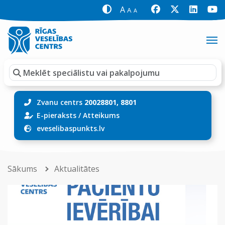
A
A
A
Zvanu centrs
20028801, 8801
E-pieraksts
/
Atteikums
eveselibaspunkts.lv
Sākums
Aktualitātes