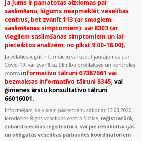
Ja Jums ir pamatotas aizdomas par
saslimšanu, lūgums neapmeklēt veselības
centrus, bet zvanīt 113 (ar smagiem
saslimšanas simptomiem) vai 8303 (ar
viegliem saslimšanas simptomiem un lai
pieteiktos analīzēm, no plkst.9.00-18.00)
.
Ja vēlaties iegūt informāciju vai uzdot jautājumus par
Covid-19, var zvanīt uz Slimību profilakses un kontroles
informatīvo tālruni 67387661 vai
centra
bezmaksas informatīvo tālruni 8345,
vai
ģimenes ārstu konsultatīvo tālruni
66016001.
Informējam, ka visiem pacientiem, sākot ar 13.03.2020.,
ierodoties Rīgas veselības centra filiālēs,
reģistratūrā,
zobārstniecības reģistratūrā vai pie rehabilitācijas
un obligātās veselības pārbaudes koordinatoriem