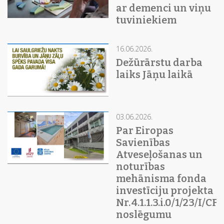
ar demenci un viņu
tuviniekiem
16.06.2026.
Dežūrārstu darba
laiks Jāņu laikā
03.06.2026.
Par Eiropas
Savienības
Atveseļošanas un
noturības
mehānisma fonda
investīciju projekta
Nr. 4.1.1.3.i.0/1/23/I/C
noslēgumu