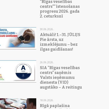
“Rīgas veselības
centrs”” īstenošanas
progresu 2026. gada
2. ceturksnī
30.06.2026.
Aktuāli! 1.–31. JŪLIJS
Pie ārsta, uz
izmeklējumu – bez
ilgas gaidīšanas!
26.06.2026.
SIA “Rīgas veselības
centrs” saņēmis
Valsts ieņēmumu
dienesta (VID)
augstāko – A reitingu
18.06.2026.
Rīgā paplašina