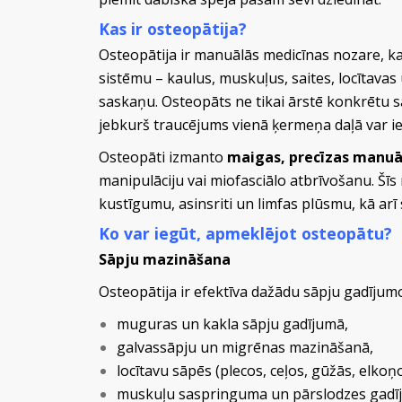
Kas ir osteopātija?
Osteopātija ir manuālās medicīnas nozare, ka
sistēmu – kaulus, muskuļus, saites, locītavas
saskaņu. Osteopāts ne tikai ārstē konkrētu s
jebkurš traucējums vienā ķermeņa daļā var ie
Osteopāti izmanto
maigas, precīzas manuā
manipulāciju vai miofasciālo atbrīvošanu. Šīs
kustīgumu, asinsriti un limfas plūsmu, kā ar
Ko var iegūt, apmeklējot osteopātu?
Sāpju mazināšana
Osteopātija ir efektīva dažādu sāpju gadījum
muguras un kakla sāpju gadījumā,
galvassāpju un migrēnas mazināšanā,
locītavu sāpēs (plecos, ceļos, gūžās, elkoņo
muskuļu saspringuma un pārslodzes gadī