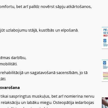
mfortu, bet arī palīdz novērst sāpju atkārtošanos,
zjūt uzlabojumu stājā, kustībās un elpošanā.
tēmas darbību,
obilitāti.
u rehabilitācijā un sagatavošanā sacensībām, jo tā
āti.
zsvarošana
tikai saspringtus muskuļus, bet arī nomierina nervu
ļu relaksāciju un labāku miegu. Osteopātija iedarbojas