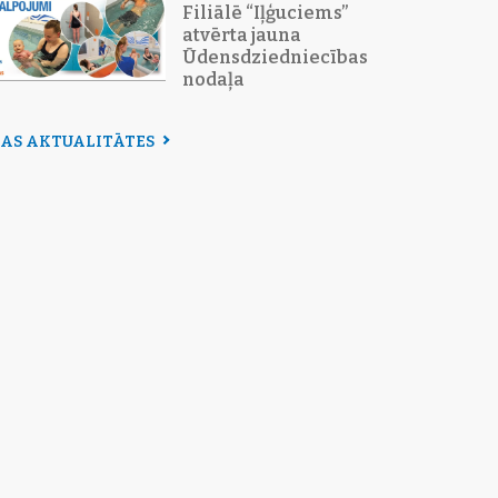
Filiālē “Iļģuciems”
atvērta jauna
Ūdensdziedniecības
nodaļa
SAS AKTUALITĀTES