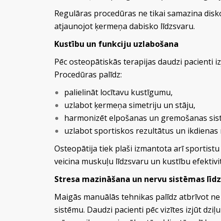
Regulāras procedūras ne tikai samazina disko
atjaunojot ķermeņa dabisko līdzsvaru.
Kustību un funkciju uzlabošana
Pēc osteopātiskās terapijas daudzi pacienti i
Procedūras palīdz:
palielināt locītavu kustīgumu,
uzlabot ķermeņa simetriju un stāju,
harmonizēt elpošanas un gremošanas sis
uzlabot sportiskos rezultātus un ikdienas m
Osteopātija tiek plaši izmantota arī sportist
veicina muskuļu līdzsvaru un kustību efektivit
Stresa mazināšana un nervu sistēmas līd
Maigās manuālās tehnikas palīdz atbrīvot ne 
sistēmu. Daudzi pacienti pēc vizītes izjūt dzi