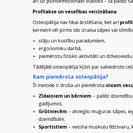
arī uz psihoemocionālo stāvokli – tā palīdz 
Profilakse un veselības veicināšana
Osteopātija nav tikai ārstēšana, bet arī
profi
ķermenī vēl pirms tās izraisa sāpes vai slimību
stāju un kustību paradumiem,
ergonomiku darbā,
piemērotu fizisko aktivitāti un dzīvesveidu.
Tādējādi osteopātija kļūst par sabiedroto ceļā
Kam piemērota osteopātija?
Šī metode ir droša un piemērota
visiem ve
Zīdaiņiem un bērniem
– palīdz dzemdību 
gadījumos.
Grūtniecēm
– atvieglo muguras sāpes, ie
dzemdībām.
Sportistiem
– veicina muskuļu līdzsvaru,