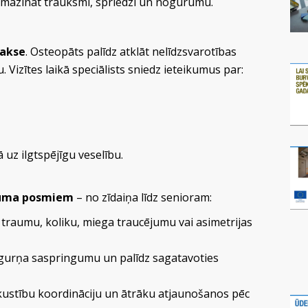
samazināt trauksmi, spriedzi un nogurumu.
lakse
. Osteopāts palīdz atklāt nelīdzsvarotības
. Vizītes laikā speciālists sniedz ieteikumus par:
 uz ilgtspējīgu veselību.
cuma posmiem
– no zīdaiņa līdz senioram:
traumu, koliku, miega traucējumu vai asimetrijas
gurņa saspringumu un palīdz sagatavoties
 kustību koordināciju un ātrāku atjaunošanos pēc