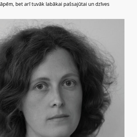
sāpēm, bet arī tuvāk labākai pašsajūtai un dzīves