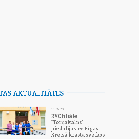
TAS AKTUALITĀTES
04.08.2026.
RVC filiāle
“Torņakalns”
piedalījusies Rīgas
Kreisā krasta svētkos