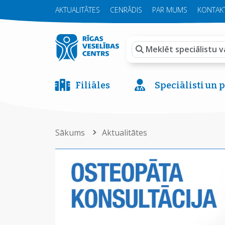
AKTUALITĀTES
CENRĀDIS
PAR MUMS
KONTAKT
Filiāles
Speciālisti un
Sākums
Aktualitātes