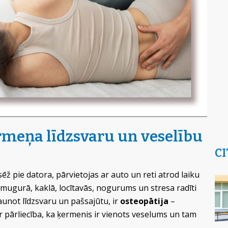
ermeņa līdzsvaru un veselību
CI
ēž pie datora, pārvietojas ar auto un reti atrod laiku
 mugurā, kaklā, locītavās, nogurums un stresa radīti
aunot līdzsvaru un pašsajūtu, ir
osteopātija
–
ir pārliecība, ka ķermenis ir vienots veselums un tam