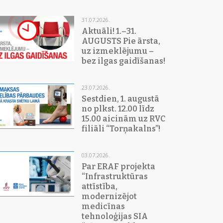
31.07.2026.
Aktuāli! 1.–31.
AUGUSTS Pie ārsta,
uz izmeklējumu –
bez ilgas gaidīšanas!
23.07.2026.
Sestdien, 1. augustā
no plkst. 12.00 līdz
15.00 aicinām uz RVC
filiāli “Torņakalns”!
03.07.2026.
Par ERAF projekta
“Infrastruktūras
attīstība,
modernizējot
medicīnas
tehnoloģijas SIA