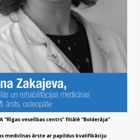
“Rīgas veselības centrs” filiālē “Bolderāja”
as medicīnas ārste ar papildus kvalifikāciju