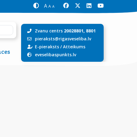
A
A
A
Zvanu centrs
20028801, 8801
pieraksts@rigasveseliba.lv
E-pieraksts
/
Atteikums
ces
eveselibaspunkts.lv