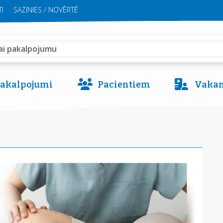
I
SAZINIES / NOVĒRTĒ
 pakalpojumi
Pacientiem
Vakan