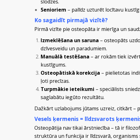
slodzes.
Senioriem
– palīdz uzturēt locītavu kustī
Ko sagaidīt pirmajā vizītē?
Pirmā vizīte pie osteopāta ir mierīga un saud
Izmeklēšana un saruna
– osteopāts uzdod
dzīvesveidu un paradumiem.
Manuālā testēšana
– ar rokām tiek izvē
kustīgums.
Osteopātiskā korekcija
– pielietotas ind
ļoti precīzas.
Turpmākie ieteikumi
– speciālists snied
saglabātu iegūto rezultātu.
Dažkārt uzlabojums jūtams uzreiz, citkārt – 
Vesels ķermenis = līdzsvarots ķermeni
Osteopātija nav tikai ārstniecība – tā ir filo
struktūra un funkcija ir līdzsvarā, organisms 