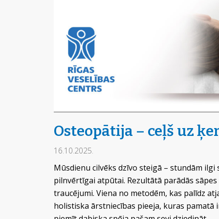
Osteopātija – ceļš uz ķ
16.10.2025.
Mūsdienu cilvēks dzīvo steigā – stundām ilgi s
pilnvērtīgai atpūtai. Rezultātā parādās sāpes
traucējumi. Viena no metodēm, kas palīdz atj
holistiska ārstniecības pieeja, kuras pamatā 
piemīt dabiska spēja pašam sevi dziedināt.