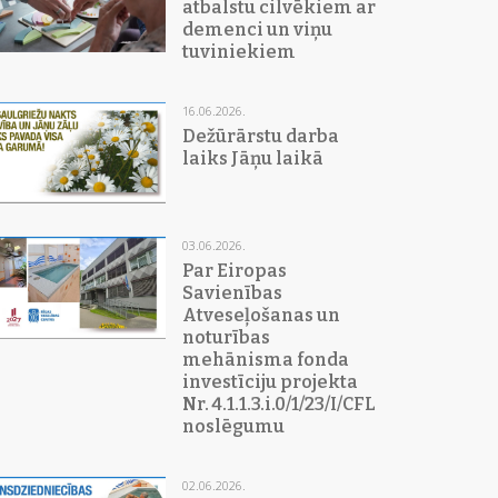
atbalstu cilvēkiem ar
demenci un viņu
tuviniekiem
16.06.2026.
Dežūrārstu darba
laiks Jāņu laikā
03.06.2026.
Par Eiropas
Savienības
Atveseļošanas un
noturības
mehānisma fonda
investīciju projekta
Nr. 4.1.1.3.i.0/1/23/I/CFLA/015
noslēgumu
02.06.2026.