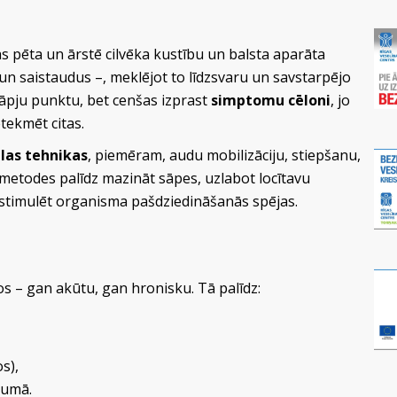
s pēta un ārstē cilvēka kustību un balsta aparāta
 un saistaudus –, meklējot to līdzsvaru un savstarpējo
āpju punktu, bet cenšas izprast
simptomu cēloni
, jo
tekmēt citas.
las tehnikas
, piemēram, audu mobilizāciju, stiepšanu,
 metodes palīdz mazināt sāpes, uzlabot locītavu
ī stimulēt organisma pašdziedināšanās spējas.
os – gan akūtu, gan hronisku. Tā palīdz:
s),
jumā.