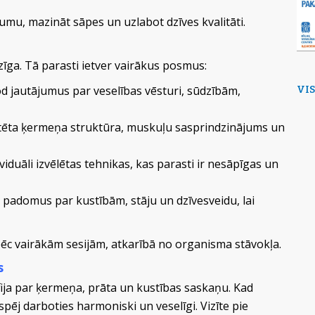
gumu, mazināt sāpes un uzlabot dzīves kvalitāti.
zīga. Tā parasti ietver vairākus posmus:
 jautājumus par veselības vēsturi, sūdzībām,
VI
rtēta ķermeņa struktūra, muskuļu sasprindzinājums un
ividuāli izvēlētas tehnikas, kas parasti ir nesāpīgas un
z padomus par kustībām, stāju un dzīvesveidu, lai
pēc vairākām sesijām, atkarībā no organisma stāvokļa.
s
zofija par ķermeņa, prāta un kustības saskaņu. Kad
spēj darboties harmoniski un veselīgi. Vizīte pie