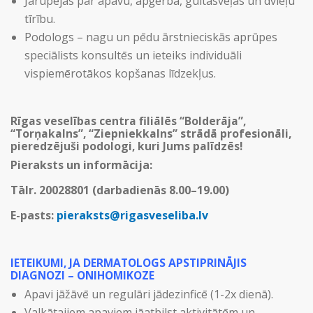
Jārūpējas par apavu, apģērba, gultasveļas un dvieļu
tīrību.
Podologs – nagu un pēdu ārstnieciskās aprūpes
speciālists konsultēs un ieteiks individuāli
vispiemērotākos kopšanas līdzekļus.
Rīgas veselības centra filiālēs “Bolderāja”,
“Torņakalns”, “Ziepniekkalns” strādā profesionāli,
pieredzējuši podologi, kuri Jums palīdzēs!
Pieraksts un informācija:
Tālr. 20028801 (darbadienās 8.00–19.00)
E-pasts:
pieraksts@rigasveseliba.lv
IETEIKUMI, JA DERMATOLOGS APSTIPRINĀJIS
DIAGNOZI – ONIHOMIKOZE
Apavi jāžāvē un regulāri jādezinficē (1-2x dienā).
Valkātajiem apaviem jāatbilst aktivitātēm un