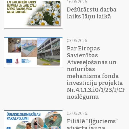
16.06.2026.
Dežūrārstu darba
laiks Jāņu laikā
03.06.2026.
Par Eiropas
Savienības
Atveseļošanas un
noturības
mehānisma fonda
investīciju projekta
Nr. 4.1.1.3.i.0/1/23/I/C
noslēgumu
02.06.2026.
Filiālē “Iļģuciems”
atvērta jauna