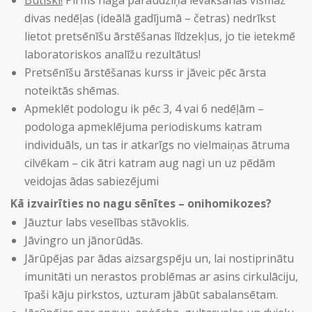
Būtiski!
Pirms naga paraudziņa ievākšanas vismaz
divas nedēļas (ideālā gadījumā – četras) nedrīkst
lietot pretsēnīšu ārstēšanas līdzekļus, jo tie ietekmē
laboratoriskos analīžu rezultātus!
Pretsēnīšu ārstēšanas kurss ir jāveic pēc ārsta
noteiktās shēmas.
Apmeklēt podologu ik pēc 3, 4 vai 6 nedēļām –
podologa apmeklējuma periodiskums katram
individuāls, un tas ir atkarīgs no vielmaiņas ātruma
cilvēkam – cik ātri katram aug nagi un uz pēdām
veidojas ādas sabiezējumi
Kā izvairīties no nagu sēnītes – onihomikozes?
Jāuztur labs veselības stāvoklis.
Jāvingro un jānorūdās.
Jārūpējas par ādas aizsargspēju un, lai nostiprinātu
imunitāti un nerastos problēmas ar asins cirkulāciju,
īpaši kāju pirkstos, uzturam jābūt sabalansētam.