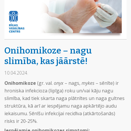
Onihomikoze – nagu
slimība, kas jāārstē!
10.04.2024.
Onihomikoze
(gr. val.
onyx
– nags,
mykes
– sēnīte) ir
hroniska infekcioza (lipīga) roku un/vai kāju nagu
slimība, kad tiek skarta naga plātnītes un naga gultnes
struktūra, kā arī ar iespējamu naga apkārtējo audu
iekaisumu. Sēnīšu infekcijai recidīva (atkārtošanās)
risks ir 20-25%.
Iespējamie onihomikozes simptomi: