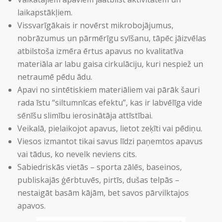
laikapstākļiem.
Vissvarīgākais ir novērst mikrobojājumus,
nobrāzumus un pārmērīgu svīšanu, tāpēc jāizvēlas
atbilstoša izmēra ērtus apavus no kvalitatīva
materiāla ar labu gaisa cirkulāciju, kuri nespiež un
netraumē pēdu ādu.
Apavi no sintētiskiem materiāliem vai pārāk šauri
rada īstu “siltumnīcas efektu”, kas ir labvēlīga vide
sēnīšu slimību ierosinātāja attīstībai.
Veikalā, pielaikojot apavus, lietot zeķīti vai pēdiņu.
Viesos izmantot tikai savus līdzi paņemtos apavus
vai tādus, ko nevelk neviens cits.
Sabiedriskās vietās – sporta zālēs, baseinos,
publiskajās ģērbtuvēs, pirtīs, dušas telpās –
nestaigāt basām kājām, bet savos pārvilktajos
apavos.