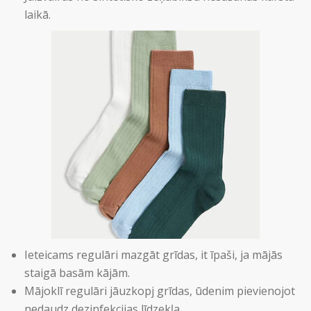
laikā.
Ieteicams regulāri mazgāt grīdas, it īpaši, ja mājās
staigā basām kājām.
Mājoklī regulāri jāuzkopj grīdas, ūdenim pievienojot
nedaudz dezinfekcijas līdzekļa.