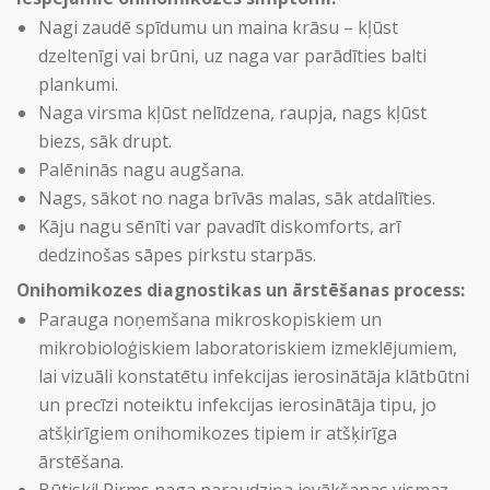
Nagi zaudē spīdumu un maina krāsu – kļūst
dzeltenīgi vai brūni, uz naga var parādīties balti
plankumi.
Naga virsma kļūst nelīdzena, raupja, nags kļūst
biezs, sāk drupt.
Palēninās nagu augšana.
Nags, sākot no naga brīvās malas, sāk atdalīties.
Kāju nagu sēnīti var pavadīt diskomforts, arī
dedzinošas sāpes pirkstu starpās.
Onihomikozes diagnostikas un ārstēšanas process:
Parauga noņemšana mikroskopiskiem un
mikrobioloģiskiem laboratoriskiem izmeklējumiem,
lai vizuāli konstatētu infekcijas ierosinātāja klātbūtni
un precīzi noteiktu infekcijas ierosinātāja tipu, jo
atšķirīgiem onihomikozes tipiem ir atšķirīga
ārstēšana.