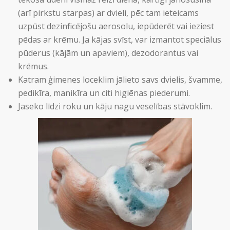
(arī pirkstu starpas) ar dvieli, pēc tam ieteicams
uzpūst dezinficējošu aerosolu, iepūderēt vai ieziest
pēdas ar krēmu. Ja kājas svīst, var izmantot speciālus
pūderus (kājām un apaviem), dezodorantus vai
krēmus.
Katram ģimenes loceklim jālieto savs dvielis, švamme,
pedikīra, manikīra un citi higiēnas piederumi.
Jaseko līdzi roku un kāju nagu veselības stāvoklim.