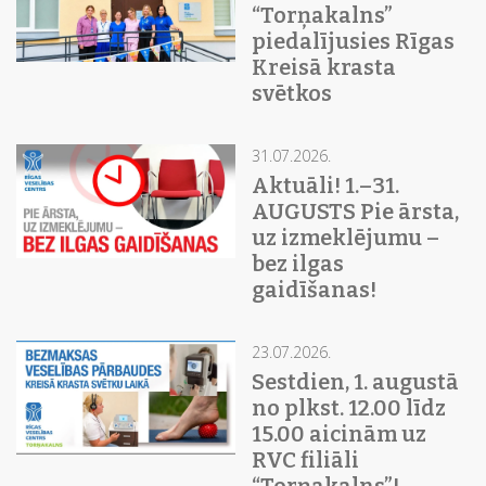
“Torņakalns”
piedalījusies Rīgas
Kreisā krasta
svētkos
31.07.2026.
Aktuāli! 1.–31.
AUGUSTS Pie ārsta,
uz izmeklējumu –
bez ilgas
gaidīšanas!
23.07.2026.
Sestdien, 1. augustā
no plkst. 12.00 līdz
15.00 aicinām uz
RVC filiāli