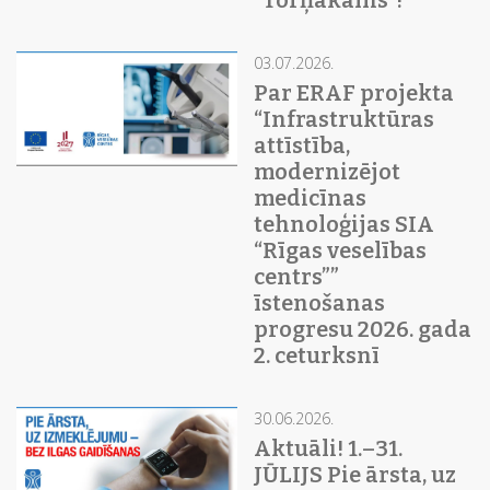
“Torņakalns”!
03.07.2026.
Par ERAF projekta
“Infrastruktūras
attīstība,
modernizējot
medicīnas
tehnoloģijas SIA
“Rīgas veselības
centrs””
īstenošanas
progresu 2026. gada
2. ceturksnī
30.06.2026.
Aktuāli! 1.–31.
JŪLIJS Pie ārsta, uz