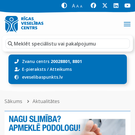
A
A
A
Zvanu centrs
20028801, 8801
E-pieraksts
/
Atteikums
eveselibaspunkts.lv
Sākums
Aktualitātes