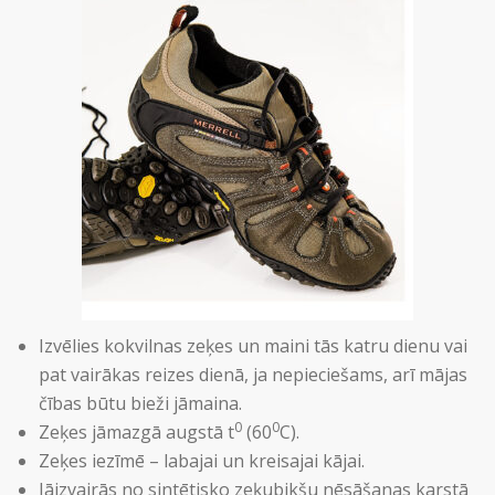
Izvēlies kokvilnas zeķes un maini tās katru dienu vai
pat vairākas reizes dienā, ja nepieciešams, arī mājas
čības būtu bieži jāmaina.
0
0
Zeķes jāmazgā augstā t
(60
C).
Zeķes iezīmē – labajai un kreisajai kājai.
Jāizvairās no sintētisko zeķubikšu nēsāšanas karstā