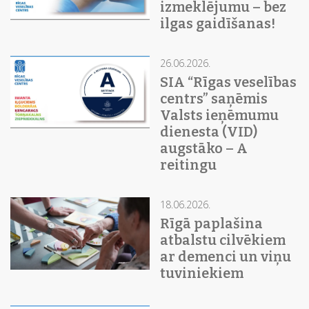
izmeklējumu – bez
ilgas gaidīšanas!
26.06.2026.
SIA “Rīgas veselības
centrs” saņēmis
Valsts ieņēmumu
dienesta (VID)
augstāko – A
reitingu
18.06.2026.
Rīgā paplašina
atbalstu cilvēkiem
ar demenci un viņu
tuviniekiem