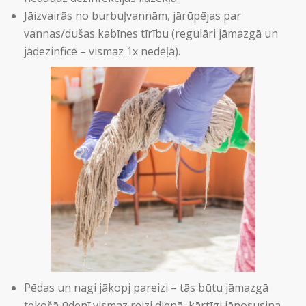
Jāizvairās no burbuļvannām, jārūpējas par
vannas/dušas kabīnes tīrību (regulāri jāmazgā un
jādezinficē – vismaz 1x nedēļā).
Pēdas un nagi jākopj pareizi – tās būtu jāmazgā
tekošā ūdenī vismaz reizi dienā, kārtīgi jānosusina