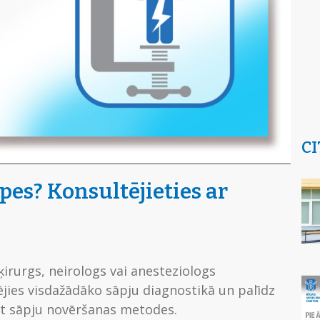
CI
pes? Konsultējieties ar
 ķirurgs, neirologs vai anesteziologs
ējies visdažādāko sāpju diagnostikā un palīdz
ot sāpju novēršanas metodes.