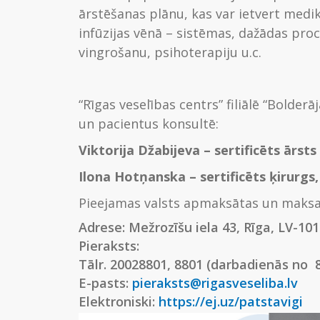
ārstēšanas plānu, kas var ietvert medi
infūzijas vēnā – sistēmas, dažādas proc
vingrošanu, psihoterapiju u.c.
“Rīgas veselības centrs” filiālē “Bolderā
un pacientus konsultē:
Viktorija Džabijeva – sertificēts ārs
Ilona Hotņanska – sertificēts ķirurgs
Pieejamas valsts apmaksātas un maksas
Adrese: Mežrozīšu iela 43, Rīga, LV-101
Pieraksts:
Tālr. 20028801, 8801 (darbadienās no 8
E-pasts:
pieraksts@rigasveseliba.lv
Elektroniski:
https://ej.uz/patstavigi