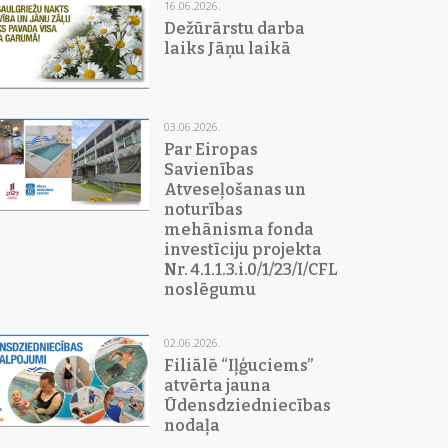
16.06.2026.
Dežūrārstu darba
laiks Jāņu laikā
03.06.2026.
Par Eiropas
Savienības
Atveseļošanas un
noturības
mehānisma fonda
investīciju projekta
Nr. 4.1.1.3.i.0/1/23/I/CFLA/015
noslēgumu
02.06.2026.
Filiālē “Iļģuciems”
atvērta jauna
Ūdensdziedniecības
nodaļa