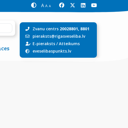
A
A
A
Zvanu centrs
20028801, 8801
pieraksts@rigasveseliba.lv
E-pieraksts
/
Atteikums
ces
eveselibaspunkts.lv