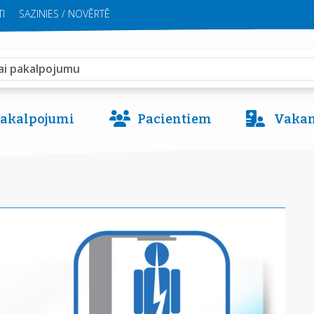
I
SAZINIES / NOVĒRTĒ
 pakalpojumi
Pacientiem
Vakan