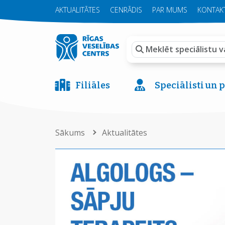
AKTUALITĀTES
CENRĀDIS
PAR MUMS
KONTAKT
Filiāles
Speciālisti un
Sākums
Aktualitātes