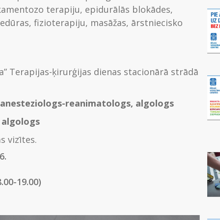
kamentozo terapiju, epidurālās blokādes,
edūras, fizioterapiju, masāžas, ārstniecisko
ja” Terapijas-ķirurģijas dienas stacionārā strādā
ts anesteziologs-reanimatologs, algologs
, algologs
 vizītes.
6.
.00-19.00)