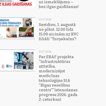
uz izmeklējumu –
bez ilgas gaidīšanas!
23.07.2026.
Sestdien, 1. augustā
no plkst. 12.00 līdz
15.00 aicinām uz RVC
filiāli “Torņakalns”!
03.07.2026.
Par ERAF projekta
“Infrastruktūras
attīstība,
modernizējot
medicīnas
tehnoloģijas SIA
“Rīgas veselības
centrs”” īstenošanas
progresu 2026. gada
2. ceturksnī