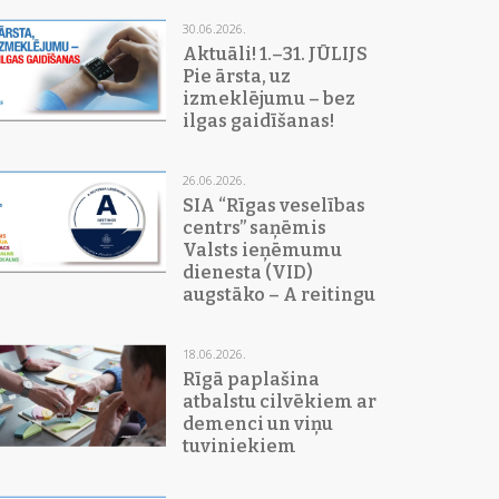
30.06.2026.
Aktuāli! 1.–31. JŪLIJS
Pie ārsta, uz
izmeklējumu – bez
ilgas gaidīšanas!
26.06.2026.
SIA “Rīgas veselības
centrs” saņēmis
Valsts ieņēmumu
dienesta (VID)
augstāko – A reitingu
18.06.2026.
Rīgā paplašina
atbalstu cilvēkiem ar
demenci un viņu
tuviniekiem