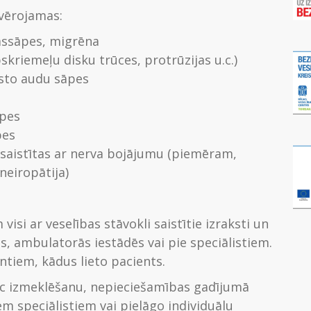
ovērojamas:
vassāpes, migrēna
riemeļu disku trūces, protrūzijas u.c.)
ksto audu sāpes
āpes
pes
s saistītas ar nerva bojājumu (piemēram,
neiropātija)
visi ar veselības stāvokli saistītie izraksti un
ās, ambulatorās iestādēs vai pie speciālistiem.
ntiem, kādus lieto pacients.
eic izmeklēšanu, nepieciešamības gadījumā
m speciālistiem vai pielāgo individuālu