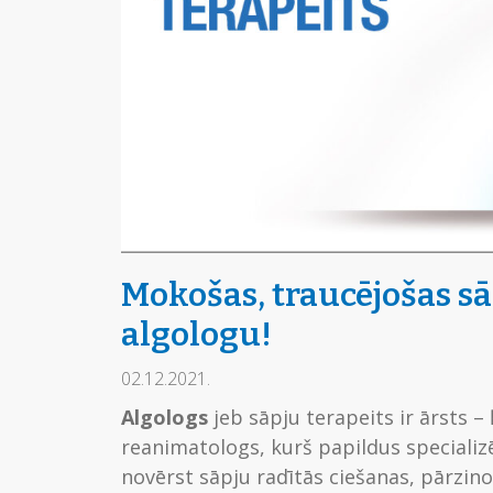
Mokošas, traucējošas sā
algologu!
02.12.2021.
Algologs
jeb sāpju terapeits ir ārsts –
reanimatologs, kurš papildus specializ
novērst sāpju radītās ciešanas, pārzin