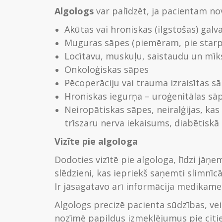
Algologs
var palīdzēt, ja pacientam n
Akūtas vai hroniskas (ilgstošas) gal
Muguras sāpes (piemēram, pie starpsk
Locītavu, muskuļu, saistaudu un mī
Onkoloģiskas sāpes
Pēcoperāciju vai trauma izraisītas s
Hroniskas iegurņa – uroģenitālas sā
Neiropātiskas sāpes, neiralģijas, ka
trīszaru nerva iekaisums, diabētiskā 
Vizīte pie algologa
Dodoties vizītē pie algologa, līdzi jāņem 
slēdzieni, kas iepriekš saņemti slimnīc
Ir jāsagatavo arī informācija medikame
Algologs precizē pacienta sūdzības, v
nozīmē papildus izmeklējumus pie citie