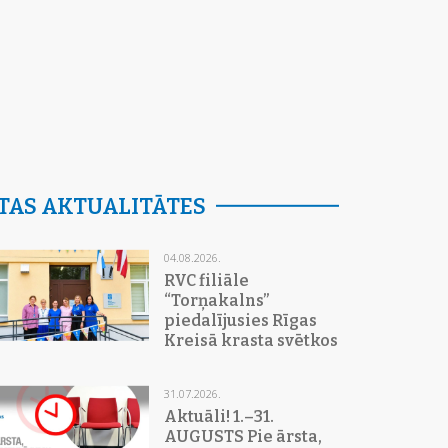
TAS AKTUALITĀTES
04.08.2026.
RVC filiāle
“Torņakalns”
piedalījusies Rīgas
Kreisā krasta svētkos
31.07.2026.
Aktuāli! 1.–31.
AUGUSTS Pie ārsta,