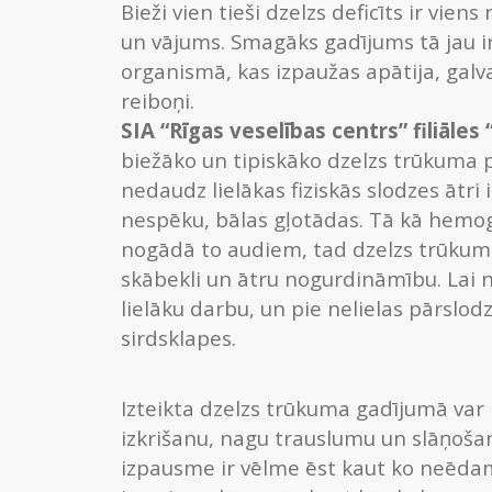
Bieži vien tieši dzelzs deficīts ir vi
un vājums. Smagāks gadījums tā jau i
organismā, kas izpaužas apātija, galv
reiboņi.
SIA “Rīgas veselības centrs” filiāle
biežāko un tipiskāko dzelzs trūkuma
nedaudz lielākas fiziskās slodzes ātr
nespēku, bālas gļotādas. Tā kā hemog
nogādā to audiem, tad dzelzs trūku
skābekli un ātru nogurdināmību. Lai n
lielāku darbu, un pie nelielas pārslod
sirdsklapes.
Izteikta dzelzs trūkuma gadījumā var 
izkrišanu, nagu trauslumu un slāņoša
izpausme ir vēlme ēst kaut ko neēdam