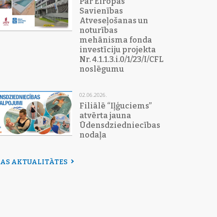
Par Eiropas
Savienības
Atveseļošanas un
noturības
mehānisma fonda
investīciju projekta
Nr. 4.1.1.3.i.0/1/23/I/CFLA/015
noslēgumu
02.06.2026.
Filiālē “Iļģuciems”
atvērta jauna
Ūdensdziedniecības
nodaļa
SAS AKTUALITĀTES