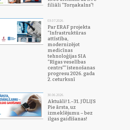
filiāli “Torņakalns”!
03.07.2026.
Par ERAF projekta
“Infrastruktūras
attīstība,
modernizējot
medicīnas
tehnoloģijas SIA
“Rīgas veselības
centrs”” īstenošanas
progresu 2026. gada
2. ceturksnī
30.06.2026.
Aktuāli! 1.–31. JŪLIJS
Pie ārsta, uz
izmeklējumu – bez
ilgas gaidīšanas!