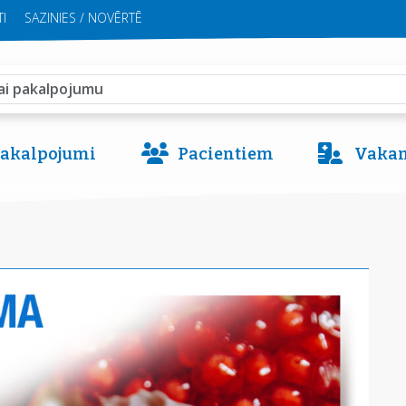
I
SAZINIES / NOVĒRTĒ
 pakalpojumi
Pacientiem
Vakan