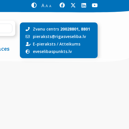
A
A
A
Zvanu centrs
20028801, 8801
pieraksts@rigasveseliba.lv
E-pieraksts
/
Atteikums
ces
eveselibaspunkts.lv