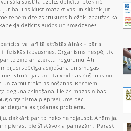
vai sāļa saistīta dzelzs deficīta ietekmē
jūtība. Tās kļūst mazaktīvas un sliktāk jūt
meitenēm dzelzs trūkums biežāk izpaužas kā
 skābekļa deficīts audos un smadzenēs.
ficīts, vai arī tā attīstās ātrāk – pāris
 ir fiziskās izpausmes. Organisms nespēj tik
ar to ziņo ar izteiktu nogurumu. Ātri
 ir bijusi spēcīga asiņošana un smagas
s menstruācijas un cita veida asiņošanas no
a un zarnu traka asiņošanas. Bērniem
īga deguna asiņošana. Lielās mazasinības
 aug organisma pieprasījums pēc
ā ar deguna asiņošanas problēmu.
miju, dažkārt par to neko nenojaušot. Anēmija,
m pierast pie šī stāvokļa pamazām. Parasti