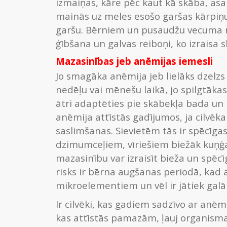
izmaiņas, kāre pēc kaut kā skāba, asa 
mainās uz meles esošo garšas kārpiņu 
garšu. Bērniem un pusaudžu vecuma 
ģībšana un galvas reiboņi, ko izraisa
Mazasinības jeb anēmijas iemesli
Jo smagāka anēmija jeb lielāks dzelzs de
nedēļu vai mēnešu laikā, jo spilgtākas
ātri adaptēties pie skābekļa bada un p
anēmija attīstās gadījumos, ja cilvēka
saslimšanas. Sievietēm tās ir spēcīga
dzimumceļiem, vīriešiem biežāk kuņģ
mazasinību var izraisīt bieža un spēc
risks ir bērna augšanas periodā, kad
mikroelementiem un vēl ir jātiek gal
Ir cilvēki, kas gadiem sadzīvo ar anē
kas attīstās pamazām, ļauj organisma