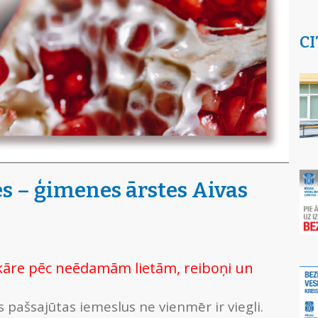
CI
 – ģimenes ārstes Aivas
kāre pēc neēdamām lietām, reiboņi un
s pašsajūtas iemeslus ne vienmēr ir viegli.