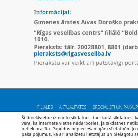
Informācijai:
Ģimenes ārstes Aivas Doroško prak
“Rīgas veselības centrs” filiālē “Bold
1016.
Pieraksts: tālr. 20028801, 8801 (dar
pieraksts@rigasveseliba.lv
Pierakstu var veikt arī patstāvīgi po
FILIĀLES
AKTUALITĀTES
SPECIĀLISTI UN PAKAL
Šī tīmekļvietne izmanto sīkdatnes, tai skaitā sīkdatnes,
vērā, ka interneta vietne nedarbosies, ja sīkdatnes neti
netiek prasīta. Papildus nepieciešamajām sīkdatnēm (coo
pakalpojumus, kā arī analizētu lietotājus un pielāgotu sa