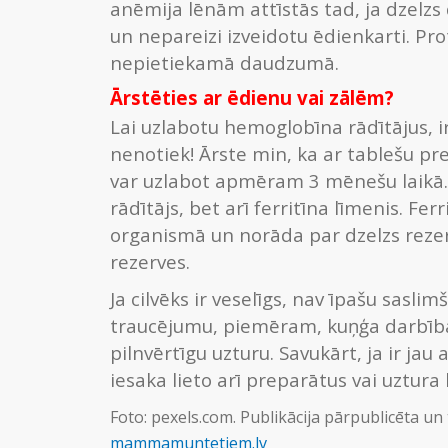
anēmija lēnām attīstās tad, ja dzelzs
un nepareizi izveidotu ēdienkarti. Pro
nepietiekamā daudzumā.
Ārstēties ar ēdienu vai zālēm?
Lai uzlabotu hemoglobīna rādītājus, i
nenotiek! Ārste min, ka ar tablešu pr
var uzlabot apmēram 3 mēnešu laikā. 
rādītājs, bet arī ferritīna līmenis. Fer
organismā un norāda par dzelzs reze
rezerves.
Ja cilvēks ir veselīgs, nav īpašu sasl
traucējumu, piemēram, kuņģa darbības
pilnvērtīgu uzturu. Savukārt, ja ir ja
iesaka lieto arī preparātus vai uztura
Foto: pexels.com. Publikācija pārpublicēta u
mammamuntetiem.lv