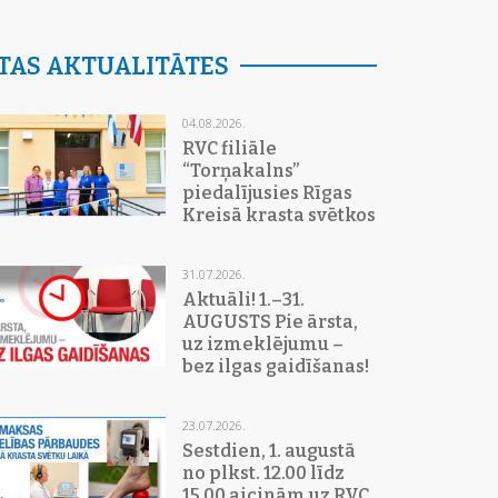
TAS AKTUALITĀTES
04.08.2026.
RVC filiāle
“Torņakalns”
piedalījusies Rīgas
Kreisā krasta svētkos
31.07.2026.
Aktuāli! 1.–31.
AUGUSTS Pie ārsta,
uz izmeklējumu –
bez ilgas gaidīšanas!
23.07.2026.
Sestdien, 1. augustā
no plkst. 12.00 līdz
15.00 aicinām uz RVC