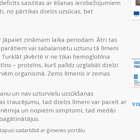
 deficīts saistītas ar ēšanas ierobežojumiem
ti, no pārtikas dzelzs uzsūcas, bet
r jāpaiet zināmam laika periodam. Ātri tas
eparātiem vai sabalansētu uzturu tā līmeni
Turklāt jāvērtē ir ne tikai hemoglobīna
ritīns – proteīns, kurš palīdz uzglabāt dzelzi
rvēm organismā. Zems līmenis ir zemas
imšanu un nav uzturvielu uzsūkšanas
 traucējumu, tad dzelzs līmeni var pacelt ar
VI
u anēmija un nopietni simptomi, tad mediķi
 bagātinātājus.
n tapusi sadarbībā ar ģimenes portālu