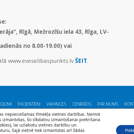
se:
erāja”, Rīgā, Mežrozīšu iela 43, Rīga, LV-
badienās no 8.00-19.00) vai
rtālā www.eveselibaspunkts.lv
ŠEIT
.
POJUMI
PACIENTIEM
VAKANCES
CENRĀDIS
PAR MUMS
KONT
 kas nepieciešamas tīmekļa vietnes darbībai. Ņemot
ks izmantotas, šo sīkdatņu izmantošanai piekrišana
kies), lai uzlabotu vietnes darbību un
turu, šajā vietnē tiek izmantotas arī šādas
Piek
© Rīgas veselības centrs