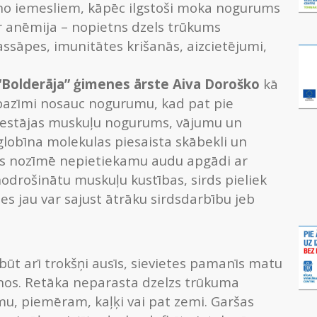
ens no iemesliem, kāpēc ilgstoši moka nogurums
r anēmija – nopietns dzels trūkums
assāpes, imunitātes krišanās, aizcietējumi,
s “Bolderāja” ģimenes ārste Aiva Doroško
kā
 pazīmi nosauc nogurumu, kad pat pie
i iestājas muskuļu nogurums, vājumu un
lobīna molekulas piesaista skābekli un
ms nozīmē nepietiekamu audu apgādi ar
odrošinātu muskuļu kustības, sirds pieliek
zes jau var sajust ātrāku sirdsdarbību jeb
būt arī trokšņi ausīs, sievietes pamanīs matu
nos. Retāka neparasta dzelzs trūkuma
u, piemēram, kaļķi vai pat zemi. Garšas