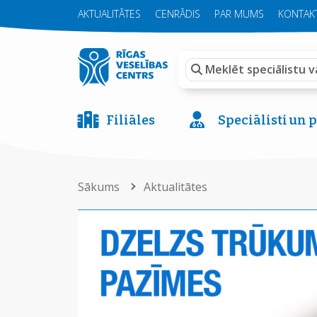
AKTUALITĀTES
CENRĀDIS
PAR MUMS
KONTAKT
Filiāles
Speciālisti un
Sākums
Aktualitātes