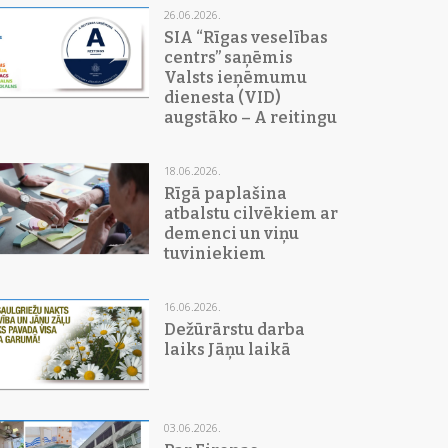
26.06.2026.
SIA “Rīgas veselības
centrs” saņēmis
Valsts ieņēmumu
dienesta (VID)
augstāko – A reitingu
18.06.2026.
Rīgā paplašina
atbalstu cilvēkiem ar
demenci un viņu
tuviniekiem
16.06.2026.
Dežūrārstu darba
laiks Jāņu laikā
03.06.2026.