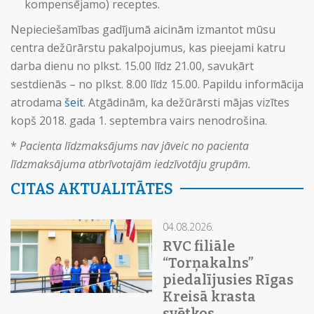
kompensējamo) receptes.
Nepieciešamības gadījumā aicinām izmantot mūsu
centra dežūrārstu pakalpojumus, kas pieejami katru
darba dienu no plkst. 15.00 līdz 21.00, savukārt
sestdienās – no plkst. 8.00 līdz 15.00. Papildu informācija
atrodama
šeit
. Atgādinām, ka dežūrārsti mājas vizītes
kopš 2018. gada 1. septembra vairs nenodrošina.
*
Pacienta līdzmaksājums nav jāveic no pacienta
līdzmaksājuma atbrīvotajām iedzīvotāju grupām.
CITAS AKTUALITĀTES
04.08.2026.
RVC filiāle
“Torņakalns”
piedalījusies Rīgas
Kreisā krasta
svētkos