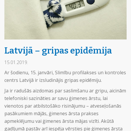
Latvijā – gripas epidēmija
15.01.2019.
Ar šodienu, 15. janvāri, Slimību profilakses un kontroles
centrs Latvijā ir izsludinājis gripas epidēmiju.
Ja ir radušās aizdomas par saslimšanu ar gripu, aicinām
telefoniski sazināties ar savu ģimenes ārstu, lai
vienotos par atbilstošāko risinājumu – atveseļošanās
pasākumiem mājās, ģimenes ārsta prakses
apmeklējumu vai ģimenes ārsta mājas vizīti. Akūtā
gadījumā pastāv arī iespēja vērsties pie ģimenes ārsta