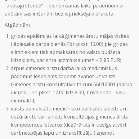
“akūtajā stundā” – pieņemšanas laikā pacientiem ar
akūtām saslimšanām bez iepriekšēja pieraksta.
Atgādinām:
gripas epidēmijas laikā ģimenes ārstu mājas vizītes
(jāpiesaka darba dienās līdz plkst. 15.00) pie gripas
slimniekiem tiek apmaksātas no valsts budžeta
līdzekļiem, pacienta līdzmaksājums* – 2,85 EUR;
ārpus ģimenes ārstu darba laika medicīniskus
padomus iespējams saņemt, zvanot uz valsts
Ģimenes ārstu konsultatīvo tālruni 66016001 (darba
dienās – no plkst. 17.00 līdz 8.00, brīvdienās – visu
diennakti);
valsts apmaksātu medicīnisko palīdzību sniedz arī
dežūrārsti, kuri sniedz konsultācijas ģimenes ārsta
kompetences ietvaros (dežūrārsts ir tiesīgs atvērt
darbnespējas lapu un izrakstīt zāļu (izņemot