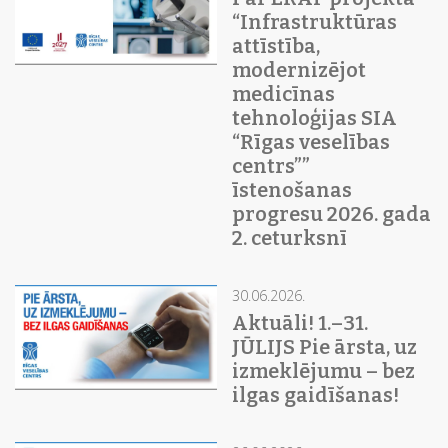
“Infrastruktūras
attīstība,
modernizējot
medicīnas
tehnoloģijas SIA
“Rīgas veselības
centrs””
īstenošanas
progresu 2026. gada
2. ceturksnī
30.06.2026.
Aktuāli! 1.–31.
JŪLIJS Pie ārsta, uz
izmeklējumu – bez
ilgas gaidīšanas!