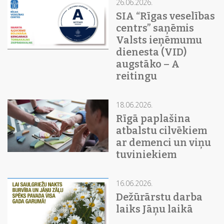
26.06.2026.
SIA “Rīgas veselības
centrs” saņēmis
Valsts ieņēmumu
dienesta (VID)
augstāko – A
reitingu
18.06.2026.
Rīgā paplašina
atbalstu cilvēkiem
ar demenci un viņu
tuviniekiem
16.06.2026.
Dežūrārstu darba
laiks Jāņu laikā