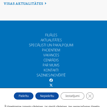
VISAS AKTUALITĀTES
FILIĀLES
AKTUALITĀTES
SPECIĀLISTI UN PAKALPOJUMI
PACIENTIEM
VAKANCES
CENRĀDIS
PAR MUMS
KONTAKTI
SAZINIES/NOVĒRTĒ
Close GDP
Piekrītu
Nepiekrītu
Iestatījumi
Šī tīmekļvietne izmanto sīkdatnes, tai skaitā sīkdatnes, kas nepieciešamas tīmekļa