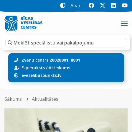
A
A
A
Zvanu centrs
20028801, 8801
E-pieraksts
/
Atteikums
eveselibaspunkts.lv
Sākums
Aktualitātes