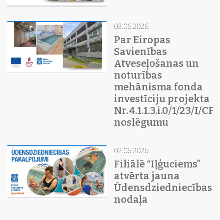
03.06.2026.
Par Eiropas
Savienības
Atveseļošanas un
noturības
mehānisma fonda
investīciju projekta
Nr. 4.1.1.3.i.0/1/23/I/C
noslēgumu
02.06.2026.
Filiālē “Iļģuciems”
atvērta jauna
Ūdensdziedniecības
nodaļa