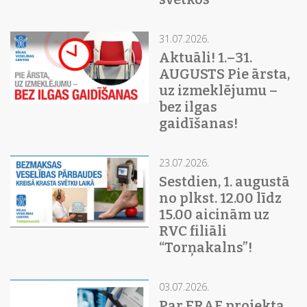
31.07.2026.
Aktuāli! 1.–31.
AUGUSTS Pie ārsta,
uz izmeklējumu –
bez ilgas
gaidīšanas!
23.07.2026.
Sestdien, 1. augustā
no plkst. 12.00 līdz
15.00 aicinām uz
RVC filiāli
“Torņakalns”!
03.07.2026.
Par ERAF projekta