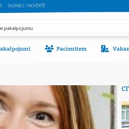
I
SAZINIES / NOVĒRTĒ
 pakalpojumi
Pacientiem
Vakan
CI