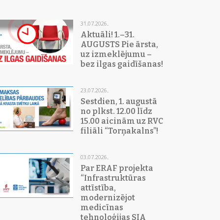
31.07.2026.
Aktuāli! 1.–31.
AUGUSTS Pie ārsta,
uz izmeklējumu –
bez ilgas gaidīšanas!
23.07.2026.
Sestdien, 1. augustā
no plkst. 12.00 līdz
15.00 aicinām uz RVC
filiāli “Torņakalns”!
03.07.2026.
Par ERAF projekta
“Infrastruktūras
attīstība,
modernizējot
medicīnas
tehnoloģijas SIA