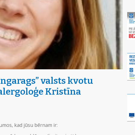
engarags” valsts kvotu
alergoloģe Kristīna
jumos, kad jūsu bērnam ir: