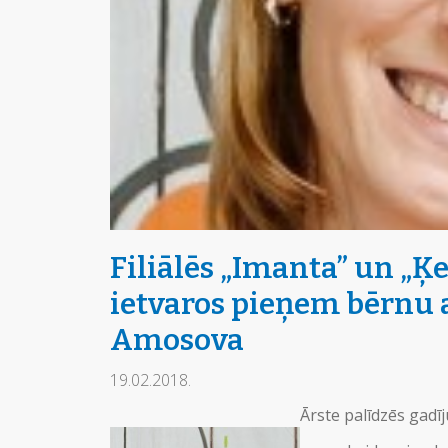
Filiālēs „Imanta” un „Ķ
ietvaros pieņem bērnu 
Amosova
19.02.2018.
Ārste palīdzēs gadī