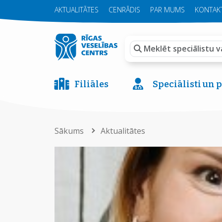
AKTUALITĀTES
CENRĀDIS
PAR MUMS
KONTAKT
Filiāles
Speciālisti un
Sākums
Aktualitātes