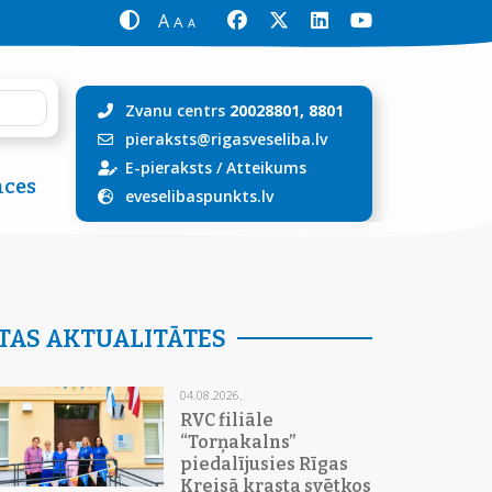
A
A
A
Zvanu centrs
20028801, 8801
pieraksts@rigasveseliba.lv
E-pieraksts
/
Atteikums
ces
eveselibaspunkts.lv
TAS AKTUALITĀTES
04.08.2026.
RVC filiāle
“Torņakalns”
piedalījusies Rīgas
Kreisā krasta svētkos