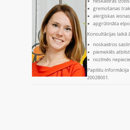
neskaidras izcels
gremošanas trak
alerģiskas iesnas
apgrūtināta elpo
Konsultācijas laikā 
noskaidros sasli
piemeklēs atbilst
nozīmēs nepieci
Papildu informācija 
20028001.