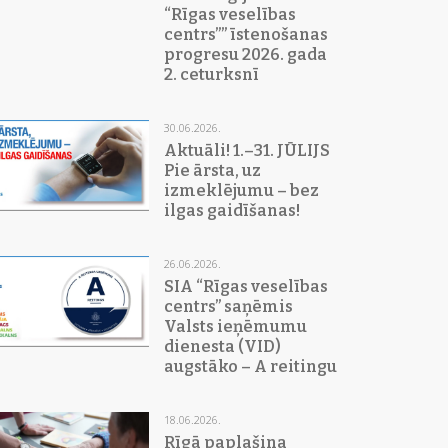
“Rīgas veselības
centrs”” īstenošanas
progresu 2026. gada
2. ceturksnī
30.06.2026.
Aktuāli! 1.–31. JŪLIJS
Pie ārsta, uz
izmeklējumu – bez
ilgas gaidīšanas!
26.06.2026.
SIA “Rīgas veselības
centrs” saņēmis
Valsts ieņēmumu
dienesta (VID)
augstāko – A reitingu
18.06.2026.
Rīgā paplašina