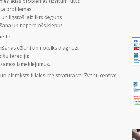
mes ādas problēmas (izsitumi utt.);
ta problēmas;
 un ilgstoši aizlikts deguns;
šana un nepārejošs klepus.
ārste:
mšanas cēloni un noteiks diagnozi;
ošu terapiju;
ešamos izmeklējumus.
un pieraksts filiāles reģistratūrā vai Zvanu centrā: