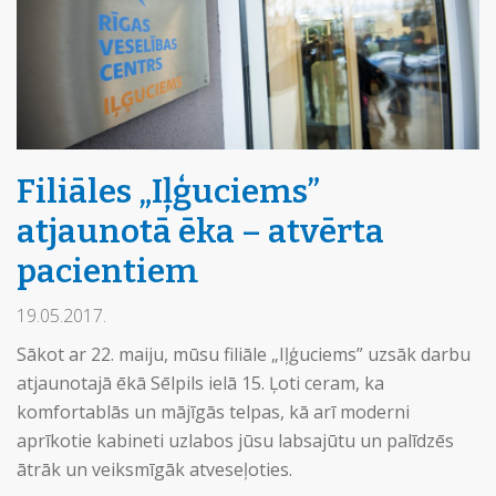
Filiāles „Iļģuciems”
atjaunotā ēka – atvērta
pacientiem
19.05.2017.
Sākot ar 22. maiju, mūsu filiāle „Iļģuciems” uzsāk darbu
atjaunotajā ēkā Sēlpils ielā 15. Ļoti ceram, ka
komfortablās un mājīgās telpas, kā arī moderni
aprīkotie kabineti uzlabos jūsu labsajūtu un palīdzēs
ātrāk un veiksmīgāk atveseļoties.