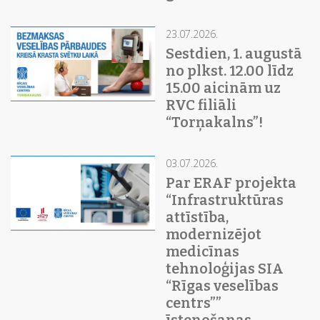
23.07.2026.
Sestdien, 1. augustā
no plkst. 12.00 līdz
15.00 aicinām uz
RVC filiāli
“Torņakalns”!
03.07.2026.
Par ERAF projekta
“Infrastruktūras
attīstība,
modernizējot
medicīnas
tehnoloģijas SIA
“Rīgas veselības
centrs””
īstenošanas