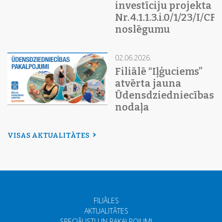
investīciju projekta
Nr. 4.1.1.3.i.0/1/23/I/C
noslēgumu
02.06.2026.
Filiālē “Iļģuciems”
atvērta jauna
Ūdensdziedniecības
nodaļa
VISAS AKTUALITĀTES
FILIĀLES
AKTUALITĀTES
SPECIĀLISTI UN PAKALPOJUMI