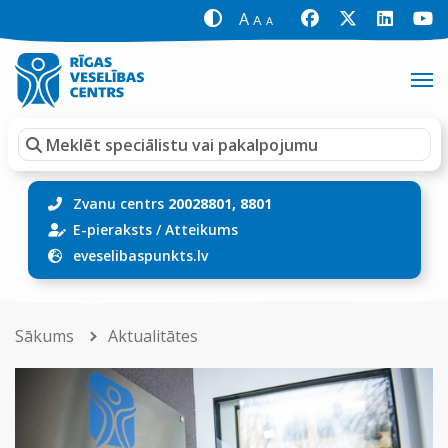
A
A
A
Zvanu centrs
20028801, 8801
E-pieraksts
/
Atteikums
eveselibaspunkts.lv
Sākums
Aktualitātes