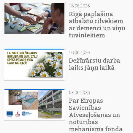
18.06.2026.
Rīgā paplašina
atbalstu cilvēkiem
ar demenci un viņu
tuviniekiem
16.06.2026.
Dežūrārstu darba
laiks Jāņu laikā
03.06.2026.
Par Eiropas
Savienības
Atveseļošanas un
noturības
mehānisma fonda