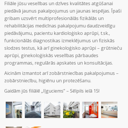
Filiāle jūsu veselības un dzīves kvalitātes atgūšanai
piedāvā jaunus pakalpojumus un jaunas iespējas. Īpaši
gribam uzsvērt multiprofesionālās fizikālās un
rehabilitācijas medicīnas pakalpojumu daudzveidīgu
piedāvājumu, pacientu kardioloģisko aprūpi, t.sk.,
funkcionālās diagnostikas izmeklējumus un fiziskās
slodzes testus, kā arī ginekoloģisko aprūpi – grūtnieču
aprūpi, ginekoloģiskās veselības pārbaudes
programmas, regulārās apskates un konsultācijas.
Aicinām izmantot arī zobārstniecības pakalpojumus –
zobārstniecību, higiēnu un protezēšanu.
Gaidām jūs filiālē „Iļguciems” – Sēlpils ielā 15!