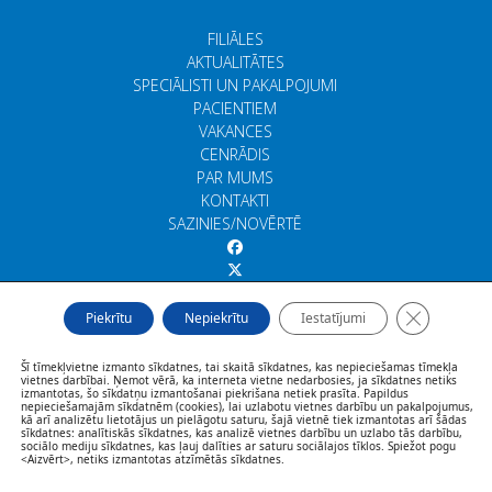
FILIĀLES
AKTUALITĀTES
SPECIĀLISTI UN PAKALPOJUMI
PACIENTIEM
VAKANCES
CENRĀDIS
PAR MUMS
KONTAKTI
SAZINIES/NOVĒRTĒ
Close GDP
Piekrītu
Nepiekrītu
Iestatījumi
Šī tīmekļvietne izmanto sīkdatnes, tai skaitā sīkdatnes, kas nepieciešamas tīmekļa
vietnes darbībai. Ņemot vērā, ka interneta vietne nedarbosies, ja sīkdatnes netiks
izmantotas, šo sīkdatņu izmantošanai piekrišana netiek prasīta. Papildus
nepieciešamajām sīkdatnēm (cookies), lai uzlabotu vietnes darbību un pakalpojumus,
kā arī analizētu lietotājus un pielāgotu saturu, šajā vietnē tiek izmantotas arī šādas
sīkdatnes: analītiskās sīkdatnes, kas analizē vietnes darbību un uzlabo tās darbību,
sociālo mediju sīkdatnes, kas ļauj dalīties ar saturu sociālajos tīklos. Spiežot pogu
<Aizvērt>, netiks izmantotas atzīmētās sīkdatnes.
© Rīgas veselības centrs 2026