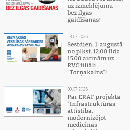
uz izmeklējumu –
bez ilgas
gaidīšanas!
23.07.2026.
Sestdien, 1. augustā
no plkst. 12.00 līdz
15.00 aicinām uz
RVC filiāli
“Torņakalns”!
03.07.2026.
Par ERAF projekta
“Infrastruktūras
attīstība,
modernizējot
medicīnas