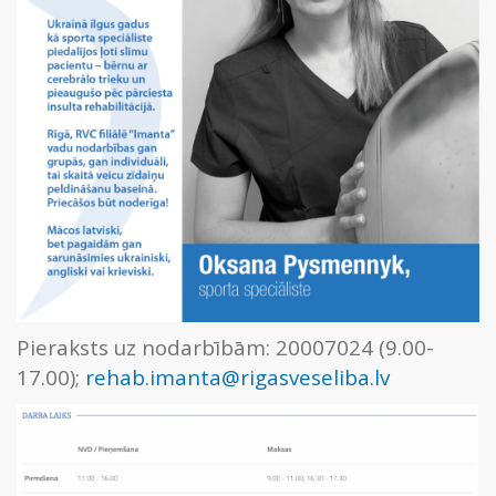
Pieraksts uz nodarbībām: 20007024 (9.00-
17.00);
rehab.imanta@rigasveseliba.lv