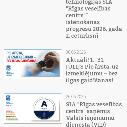
tehnoloģijas SIA
“Rīgas veselības
centrs””
īstenošanas
progresu 2026. gada
2. ceturksnī
30.06.2026.
Aktuāli! 1.–31.
JŪLIJS Pie ārsta, uz
izmeklējumu – bez
ilgas gaidīšanas!
26.06.2026.
SIA “Rīgas veselības
centrs” saņēmis
Valsts ieņēmumu
dienesta (VID)