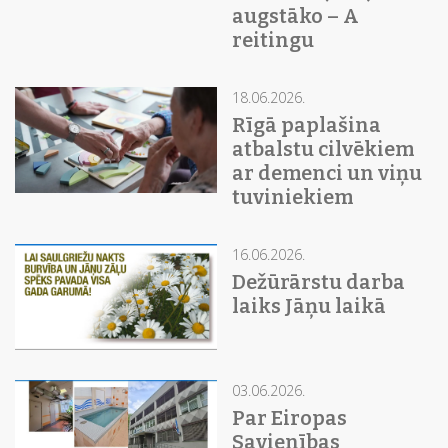
augstāko – A
reitingu
18.06.2026.
Rīgā paplašina
atbalstu cilvēkiem
ar demenci un viņu
tuviniekiem
16.06.2026.
Dežūrārstu darba
laiks Jāņu laikā
03.06.2026.
Par Eiropas
Savienības