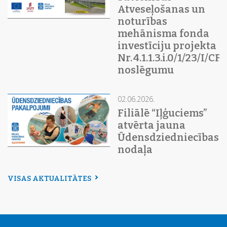
Atveseļošanas un
noturības
mehānisma fonda
investīciju projekta
Nr. 4.1.1.3.i.0/1/23/I/C
noslēgumu
02.06.2026.
Filiālē “Iļģuciems”
atvērta jauna
Ūdensdziedniecības
nodaļa
VISAS AKTUALITĀTES