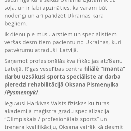
soļa, un ir labi apzināties, ka varam būt
noderīgi un arī palīdzēt Ukrainas kara
bēgļiem.
Ik dienu pie mūsu ārstiem un speciālistiem
vēršas desmitiem pacientu no Ukrainas, kuri
patvērumu atraduši Latvijā.
Saņemot profesionālās kvalifikācijas atzīšanu
Latvijā, Rīgas veselības centra
filiālē “Imanta”
darbu uzsākusi sporta speciāliste ar darba
pieredzi rehabilitācijā Oksana Pismenņika
/
Pysmennyk
/
.
Ieguvusi Harkivas Valsts fiziskās kultūras
akadēmijā maģistra grādu speciālizācijā
“Olimpiskais / profesionālais sports” un
trenera kvalifikāciju, Oksana vairāk kā desmit