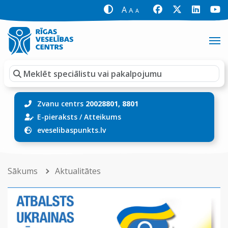
A
A
A
Zvanu centrs
20028801, 8801
E-pieraksts
/
Atteikums
eveselibaspunkts.lv
Sākums
Aktualitātes