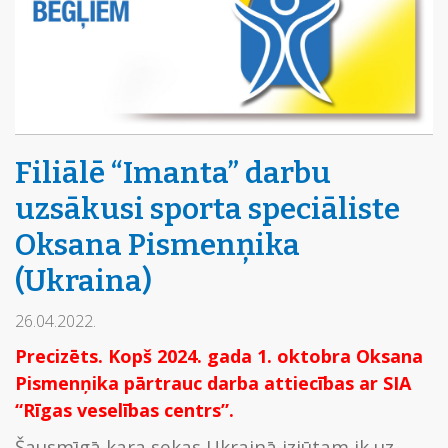
Filiālē “Imanta” darbu
uzsākusi sporta speciāliste
Oksana Pismenņika
(Ukraina)
26.04.2022.
Precizēts. Kopš 2024. gada 1. oktobra Oksana
Pismenņika pārtrauc darba attiecības ar SIA
“Rīgas veselības centrs”.
Šausmīgā kara sekas Ukrainā izjūtam ik uz