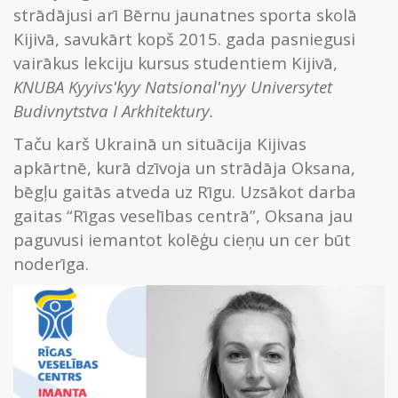
strādājusi arī Bērnu jaunatnes sporta skolā
Kijivā, savukārt kopš 2015. gada pasniegusi
vairākus lekciju kursus studentiem Kijivā,
KNUBA Kyyivsʹkyy Natsionalʹnyy Universytet
Budivnytstva I Arkhitektury.
Taču karš Ukrainā un situācija Kijivas
apkārtnē, kurā dzīvoja un strādāja Oksana,
bēgļu gaitās atveda uz Rīgu. Uzsākot darba
gaitas “Rīgas veselības centrā”, Oksana jau
paguvusi iemantot kolēģu cieņu un cer būt
noderīga.