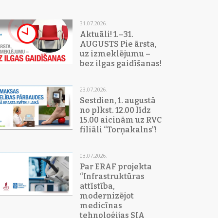
31.07.2026.
Aktuāli! 1.–31.
AUGUSTS Pie ārsta,
uz izmeklējumu –
bez ilgas gaidīšanas!
23.07.2026.
Sestdien, 1. augustā
no plkst. 12.00 līdz
15.00 aicinām uz RVC
filiāli “Torņakalns”!
03.07.2026.
Par ERAF projekta
“Infrastruktūras
attīstība,
modernizējot
medicīnas
tehnoloģijas SIA