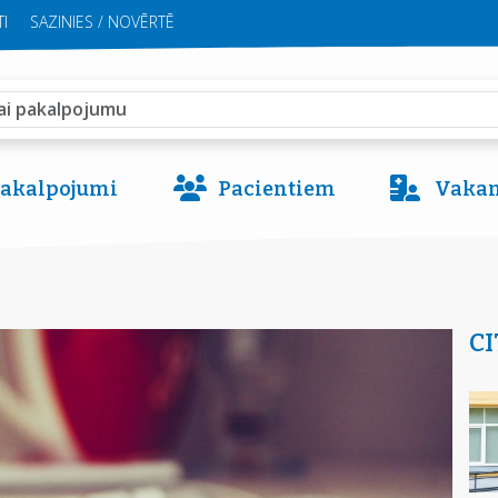
I
SAZINIES / NOVĒRTĒ
 pakalpojumi
Pacientiem
Vakan
CI