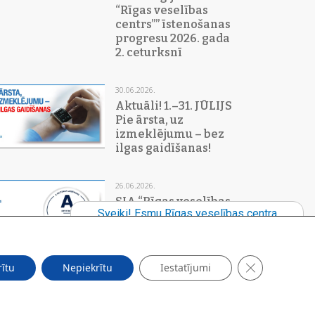
“Rīgas veselības
centrs”” īstenošanas
progresu 2026. gada
2. ceturksnī
30.06.2026.
Aktuāli! 1.–31. JŪLIJS
Pie ārsta, uz
izmeklējumu – bez
ilgas gaidīšanas!
26.06.2026.
SIA “Rīgas veselības
centrs” saņēmis
Valsts ieņēmumu
dienesta (VID)
augstāko – A reitingu
Close GDPR C
rītu
Nepiekrītu
Iestatījumi
18.06.2026.
Rīgā paplašina