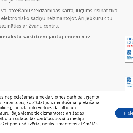
 vai atcelšanu steidzamības kārtā, lūgums risināt tikai
 elektronisko saziņu neizmantojot. Arī jebkuru citu
azināties ar Zvanu centru.
pierakstu saistītiem jautājumiem nav
 kas nepieciešamas tīmekļa vietnes darbībai. Ņemot
ks izmantotas, šo sīkdatņu izmantošanai piekrišana
kies), lai uzlabotu vietnes darbību un
turu, šajā vietnē tiek izmantotas arī šādas
Piek
rbību un uzlabo tās darbību, sociālo mediju
Spiežot pogu <Aizvērt>, netiks izmantotas atzīmētās