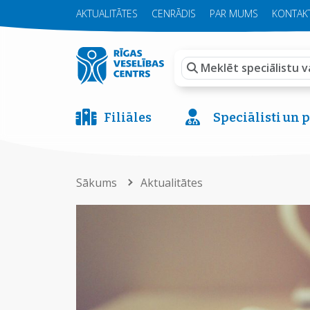
AKTUALITĀTES
CENRĀDIS
PAR MUMS
KONTAKT
Filiāles
Speciālisti un
Sākums
Aktualitātes