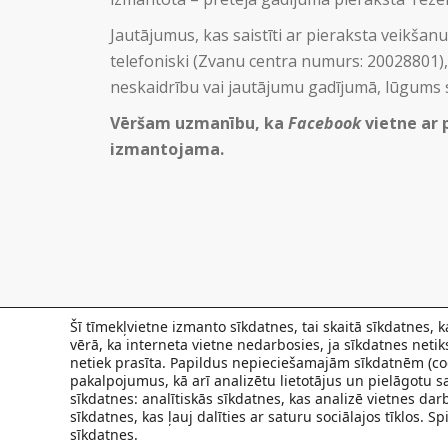
Jautājumus, kas saistīti ar pieraksta veikšanu
telefoniski (Zvanu centra numurs: 20028801),
neskaidrību vai jautājumu gadījumā, lūgums s
Vēršam uzmanību, ka
Facebook
vietne ar 
izmantojama.
Šī tīmekļvietne izmanto sīkdatnes, tai skaitā sīkdatnes,
vērā, ka interneta vietne nedarbosies, ja sīkdatnes neti
netiek prasīta. Papildus nepieciešamajām sīkdatnēm (coo
pakalpojumus, kā arī analizētu lietotājus un pielāgotu sa
sīkdatnes: analītiskās sīkdatnes, kas analizē vietnes da
sīkdatnes, kas ļauj dalīties ar saturu sociālajos tīklos. 
sīkdatnes.