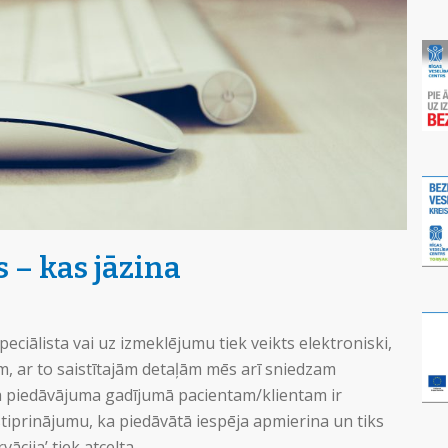
 – kas jāzina
eciālista vai uz izmeklējumu tiek veikts elektroniski,
, ar to saistītajām detaļām mēs arī sniedzam
ma piedāvājuma gadījumā pacientam/klientam ir
tiprinājumu, ka piedāvātā iespēja apmierina un tiks
cija’ tiek atcelta.