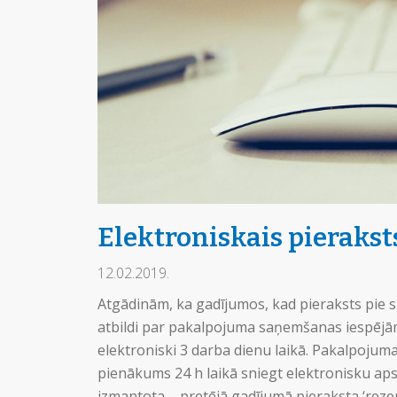
Elektroniskais pieraksts
12.02.2019.
Atgādinām, ka gadījumos, kad pieraksts pie sp
atbildi par pakalpojuma saņemšanas iespējām
elektroniski 3 darba dienu laikā. Pakalpoju
pienākums 24 h laikā sniegt elektronisku aps
izmantota – pretējā gadījumā pieraksta ‘rezervā