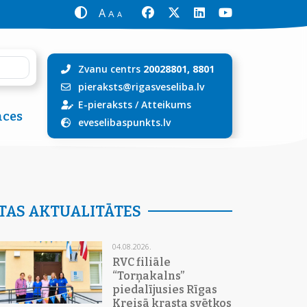
A
A
A
Zvanu centrs
20028801, 8801
pieraksts@rigasveseliba.lv
E-pieraksts
/
Atteikums
ces
eveselibaspunkts.lv
TAS AKTUALITĀTES
04.08.2026.
RVC filiāle
“Torņakalns”
piedalījusies Rīgas
Kreisā krasta svētkos