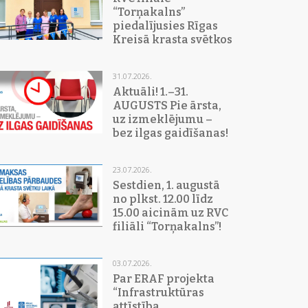
“Torņakalns”
piedalījusies Rīgas
Kreisā krasta svētkos
31.07.2026.
Aktuāli! 1.–31.
AUGUSTS Pie ārsta,
uz izmeklējumu –
bez ilgas gaidīšanas!
23.07.2026.
Sestdien, 1. augustā
no plkst. 12.00 līdz
15.00 aicinām uz RVC
filiāli “Torņakalns”!
03.07.2026.
Par ERAF projekta
“Infrastruktūras
attīstība,