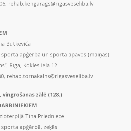
806, rehab.kengarags@rigasveseliba.lv
IEM
rna Butkeviča
 sporta apģērbā un sporta apavos (maiņas)
ns”, Rīga, Kokles iela 12
80, rehab.tornakalns@rigasveseliba.lv
, vingrošanas zālē (128.)
DARBINIEKIEM
zioterpijā Tīna Priedniece
 sporta apģērbā, zeķēs