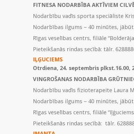
FITNESA NODARBĪBA AKTĪVIEM CILV
Nodarbību vadīs sporta speciāliste Kri
Nodarbības ilgums – 40 minūtes, jābūt
Rīgas veselības centrs, filiāle “Bolderāj
Pieteikšanās rindas secībā: tālr. 62888
IĻĢUCIEMS
Otrdiena, 24. septembris plkst.16.00, 
VINGROŠANAS NODARBĪBA GRŪTNI
Nodarbību vadīs fizioterapeite Laura 
Nodarbības ilgums – 40 minūtes, jābūt
Rīgas veselības centrs, filiāle “Iļģuciems”
Pieteikšanās rindas secībā: tālr. 62888
IMANTA