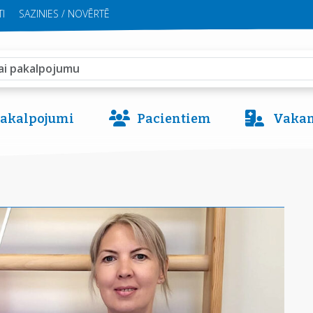
I
SAZINIES / NOVĒRTĒ
 pakalpojumi
Pacientiem
Vakan