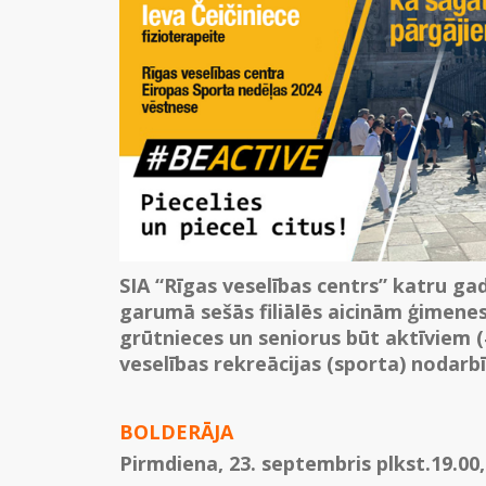
SIA “Rīgas veselības centrs” katru ga
garumā sešās filiālēs aicinām ģimene
grūtnieces un seniorus būt aktīviem
veselības rekreācijas (sporta) nodarbī
BOLDERĀJA
Pirmdiena, 23. septembris plkst.19.00,