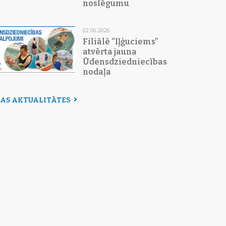
noslēgumu
02.06.2026.
Filiālē “Iļģuciems”
atvērta jauna
Ūdensdziedniecības
nodaļa
SAS AKTUALITĀTES