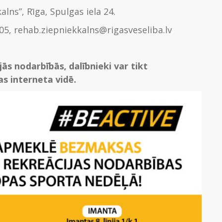
alns”, Rīga, Spulgas iela 24.
805, rehab.ziepniekkalns@rigasveseliba.lv
ās nodarbībās, dalībnieki var tikt
s interneta vidē.