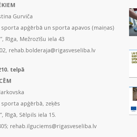
ĒKIEM
stina Gurviča
 sporta apģērbā un sporta apavos (maiņas)
a”, Rīga, Mežrozīšu iela 43
802, rehab.bolderaja@rigasveseliba.lv
210. telpā
ECĒM
Markovska
 sporta apģērbā, zeķēs
, Rīgā, Sēlpils iela 15.
805; rehab.ilguciems@rigasveseliba.lv