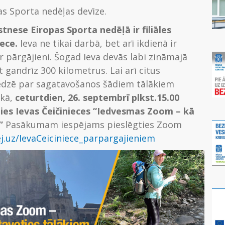
pas Sporta nedēļas devīze.
tnese Eiropas Sporta nedēļā ir filiāles
iece.
Ieva ne tikai darbā, bet arī ikdienā ir
ir pārgājieni. Šogad Ieva devās labi zināmajā
gandrīz 300 kilometrus. Lai arī citus
redzē par sagatavošanos šādiem tālākiem
ikā,
ceturtdien, 26. septembrī plkst.15.00
ies
Ievas Čeičinieces “Iedvesmas Zoom – kā
?”
Pasākumam iespējams pieslēgties Zoom
ej.uz/IevaCeiciniece_parpargajieniem