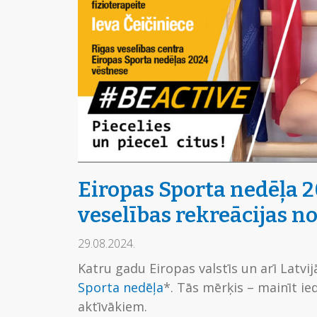
Eiropas Sporta nedēļa
veselības rekreācijas n
29.08.2024.
Katru gadu Eiropas valstīs un arī Latvi
Sporta nedēļa
*. Tās mērķis – mainīt ie
aktīvākiem.