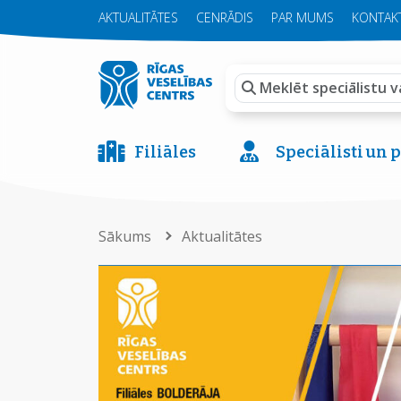
AKTUALITĀTES
CENRĀDIS
PAR MUMS
KONTAKT
Filiāles
Speciālisti un
Sākums
Aktualitātes