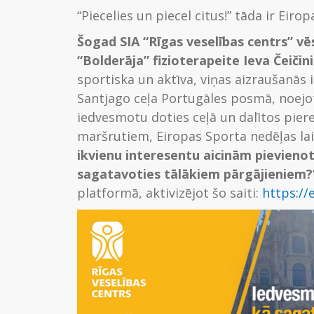
“Piecelies un piecel citus!” tāda ir Eiro
Šogad SIA “Rīgas veselības centrs” vēs
“Bolderāja” fizioterapeite Ieva Čeičin
sportiska un aktīva, viņas aizraušanās 
Santjago ceļa Portugāles posmā, noejot 
iedvesmotu doties ceļā un dalītos pie
maršrutiem, Eiropas Sporta nedēļas la
ikvienu interesentu aicinām pievienot
sagatavoties tālākiem pārgājieniem
platformā, aktivizējot šo saiti:
https://