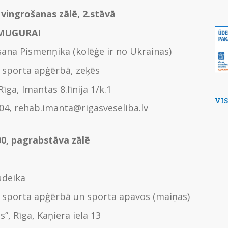
 vingrošanas zālē, 2.stāvā
 MUGURAI
ana Pismenņika (kolēģe ir no Ukrainas)
 sporta apģērbā, zeķēs
Rīga, Imantas 8.līnija 1/k.1
VI
804, rehab.imanta@rigasveseliba.lv
00, pagrabstāva zālē
udeika
 sporta apģērbā un sporta apavos (maiņas)
s”, Rīga, Kaņiera iela 13