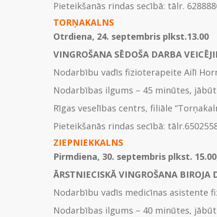
Piet
eikšanās rindas secībā: tālr. 62888
TORŅAKALNS
Otrdiena, 24. septembris plkst.13.00
VINGROŠANA SĒDOŠA DARBA VEICĒJ
Nodarbību vadīs fizioterapeite Ailī Ho
Nodarbības ilgums – 45 minūtes, jābūt
Rīgas veselības centrs, filiāle “Torņakal
Pieteikšanās rindas secībā: tālr.650255
ZIEPNIEKKALNS
Pirmdiena, 30. septembris plkst. 15.00
ĀRSTNIECISKĀ VINGROŠANA BIROJA 
Nodarbību vadīs medicīnas asistente fi
Nodarbības ilgums – 40 minūtes, jābūt