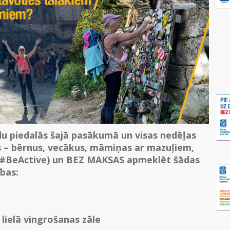
du piedalās šajā pasākumā un visas nedēļas
s – bērnus, vecākus, māmiņas ar mazuļiem,
 (#BeActive) un BEZ MAKSAS apmeklēt šādas
bas:
 lielā vingrošanas zāle