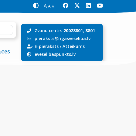
A
A
A
Zvanu centrs
20028801, 8801
pieraksts@rigasveseliba.lv
E-pieraksts
/
Atteikums
ces
eveselibaspunkts.lv