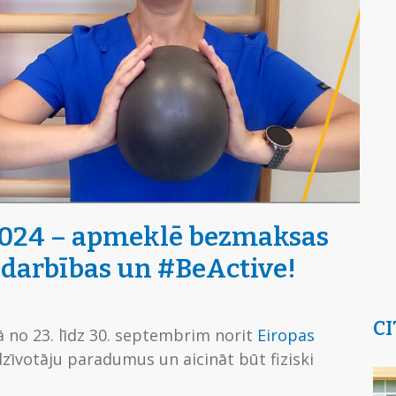
 2024 – apmeklē bezmaksas
odarbības un #BeActive!
CI
jā no 23. līdz 30. septembrim norit
Eiropas
dzīvotāju paradumus un aicināt būt fiziski