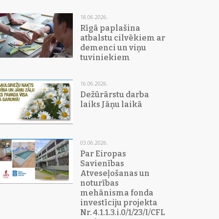
18.06.2026.
Rīgā paplašina
atbalstu cilvēkiem ar
demenci un viņu
tuviniekiem
16.06.2026.
Dežūrārstu darba
laiks Jāņu laikā
03.06.2026.
Par Eiropas
Savienības
Atveseļošanas un
noturības
mehānisma fonda
investīciju projekta
Nr. 4.1.1.3.i.0/1/23/I/CFLA/015