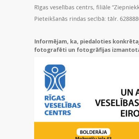
Rīgas veselības centrs, filiāle “Ziepniekk
Pieteikšanās rindas secībā: tālr. 62888
Informējam, ka, piedaloties konkrētaj
fotografēti un fotogrāfijas izmantota