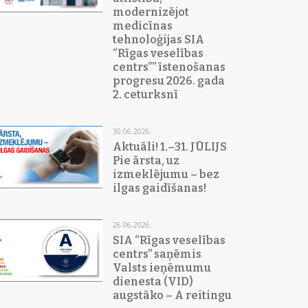
modernizējot
medicīnas
tehnoloģijas SIA
“Rīgas veselības
centrs”” īstenošanas
progresu 2026. gada
2. ceturksnī
30.06.2026.
Aktuāli! 1.–31. JŪLIJS
Pie ārsta, uz
izmeklējumu – bez
ilgas gaidīšanas!
26.06.2026.
SIA “Rīgas veselības
centrs” saņēmis
Valsts ieņēmumu
dienesta (VID)
augstāko – A reitingu