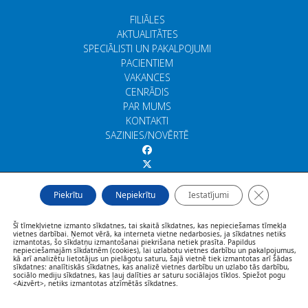
FILIĀLES
AKTUALITĀTES
SPECIĀLISTI UN PAKALPOJUMI
PACIENTIEM
VAKANCES
CENRĀDIS
PAR MUMS
KONTAKTI
SAZINIES/NOVĒRTĒ
Close GDP
Piekrītu
Nepiekrītu
Iestatījumi
Šī tīmekļvietne izmanto sīkdatnes, tai skaitā sīkdatnes, kas nepieciešamas tīmekļa
vietnes darbībai. Ņemot vērā, ka interneta vietne nedarbosies, ja sīkdatnes netiks
izmantotas, šo sīkdatņu izmantošanai piekrišana netiek prasīta. Papildus
nepieciešamajām sīkdatnēm (cookies), lai uzlabotu vietnes darbību un pakalpojumus,
kā arī analizētu lietotājus un pielāgotu saturu, šajā vietnē tiek izmantotas arī šādas
sīkdatnes: analītiskās sīkdatnes, kas analizē vietnes darbību un uzlabo tās darbību,
sociālo mediju sīkdatnes, kas ļauj dalīties ar saturu sociālajos tīklos. Spiežot pogu
<Aizvērt>, netiks izmantotas atzīmētās sīkdatnes.
© Rīgas veselības centrs 2026