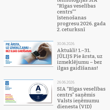
tehnoloģijas SIA
“Rīgas veselības
centrs””
īstenošanas
progresu 2026. gada
2. ceturksnī
30.06.2026.
Aktuāli! 1.–31.
JŪLIJS Pie ārsta, uz
izmeklējumu – bez
ilgas gaidīšanas!
26.06.2026.
SIA “Rīgas veselības
centrs” saņēmis
Valsts ieņēmumu
dienesta (VID)