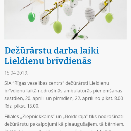
Dežūrārstu darba laiki
Lieldienu brīvdienās
15.04.2019.
SIA “Rīgas veselības centrs” dežūrārsti Lieldienu
brīvdienu laikā nodrošinās ambulatorās pieņemšanas
sestdien, 20. aprīlī un pirmdien, 22. aprīlī no plkst. 8.00
līdz plkst. 15.00.
Filiālēs „Ziepniekkalns” un „Bolderāja” tiks nodrošināti
dežūrārstu pakalpojumi kā pieaugušajiem, tā bērniem,