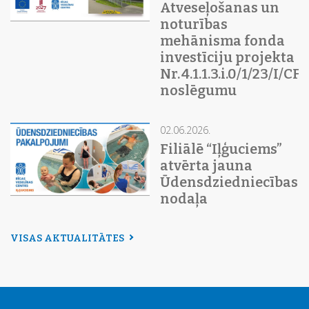
Atveseļošanas un
noturības
mehānisma fonda
investīciju projekta
Nr. 4.1.1.3.i.0/1/23/I/C
noslēgumu
02.06.2026.
Filiālē “Iļģuciems”
atvērta jauna
Ūdensdziedniecības
nodaļa
VISAS AKTUALITĀTES