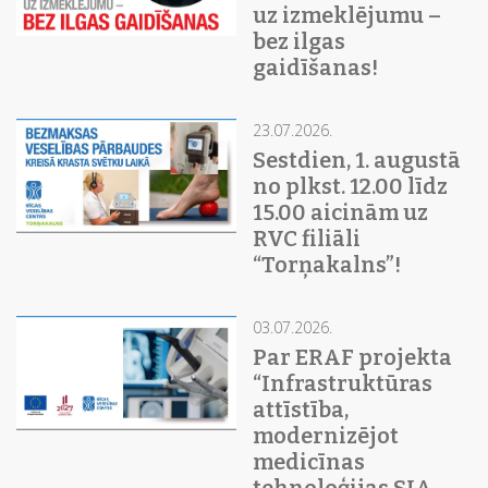
uz izmeklējumu –
bez ilgas
gaidīšanas!
23.07.2026.
Sestdien, 1. augustā
no plkst. 12.00 līdz
15.00 aicinām uz
RVC filiāli
“Torņakalns”!
03.07.2026.
Par ERAF projekta
“Infrastruktūras
attīstība,
modernizējot
medicīnas