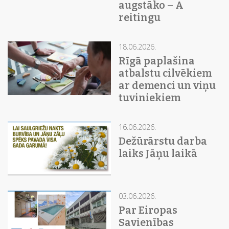
augstāko – A
reitingu
18.06.2026.
Rīgā paplašina
atbalstu cilvēkiem
ar demenci un viņu
tuviniekiem
16.06.2026.
Dežūrārstu darba
laiks Jāņu laikā
03.06.2026.
Par Eiropas
Savienības