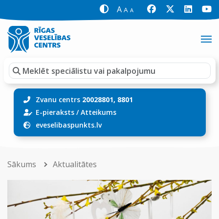
A
A
A
Zvanu centrs
20028801, 8801
E-pieraksts
/
Atteikums
eveselibaspunkts.lv
Sākums
Aktualitātes