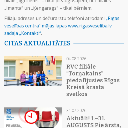
filiālē „Iļģuciems” – tikai pieaugušajiem, bet filiālēs
„Imanta” un „Ķengarags” – tikai bērniem.
Filiāļu adreses un dežūrārstu telefoni atrodami
„Rīgas
veselības centra” mājas lapas www.rigasveseliba.lv
sadaļā „Kontakti”
.
CITAS AKTUALITĀTES
04.08.2026.
RVC filiāle
“Torņakalns”
piedalījusies Rīgas
Kreisā krasta
svētkos
31.07.2026.
Aktuāli! 1.–31.
AUGUSTS Pie ārsta,