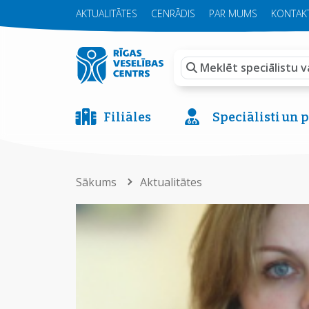
AKTUALITĀTES
CENRĀDIS
PAR MUMS
KONTAKT
Filiāles
Speciālisti un
Sākums
Aktualitātes