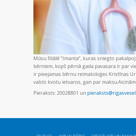
Mūsu filiālē “Imanta”, kuras sniegto pakalpoju
bērniem, kopš pērnā gada pavasara ir par vi
ir pieejamas bērnu reimatoloģes Kristīnas Ur
valsts kvotu ietvaros, gan par maksu.Aicinām
Pieraksts: 20028801 un
pieraksts@rigasveseli