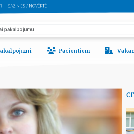
I
SAZINIES / NOVĒRTĒ
 pakalpojumi
Pacientiem
Vakan
CI