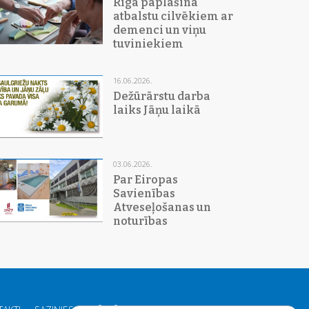
Rīgā paplašina
atbalstu cilvēkiem ar
demenci un viņu
tuviniekiem
16.06.2026.
Dežūrārstu darba
laiks Jāņu laikā
03.06.2026.
Par Eiropas
Savienības
Atveseļošanas un
noturības
mehānisma fonda
investīciju projekta
Nr. 4.1.1.3.i.0/1/23/I/CFLA/015
noslēgumu