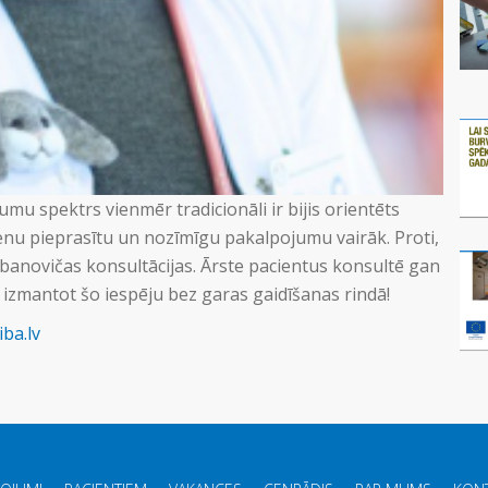
mu spektrs vienmēr tradicionāli ir bijis orientēts
enu pieprasītu un nozīmīgu pakalpojumu vairāk. Proti,
banovičas konsultācijas. Ārste pacientus konsultē gan
 izmantot šo iespēju bez garas gaidīšanas rindā!
ba.lv