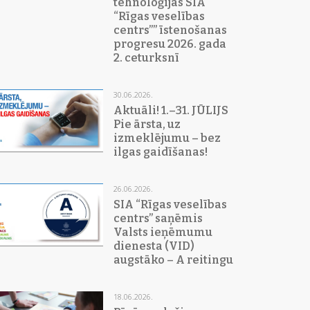
tehnoloģijas SIA
“Rīgas veselības
centrs”” īstenošanas
progresu 2026. gada
2. ceturksnī
30.06.2026.
Aktuāli! 1.–31. JŪLIJS
Pie ārsta, uz
izmeklējumu – bez
ilgas gaidīšanas!
26.06.2026.
SIA “Rīgas veselības
centrs” saņēmis
Valsts ieņēmumu
dienesta (VID)
augstāko – A reitingu
18.06.2026.