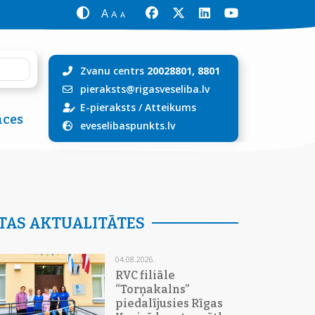
A
A
A
Zvanu centrs
20028801, 8801
pieraksts@rigasveseliba.lv
E-pieraksts
/
Atteikums
ces
eveselibaspunkts.lv
TAS AKTUALITĀTES
04.08.2026.
RVC filiāle
“Torņakalns”
piedalījusies Rīgas