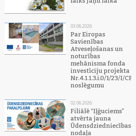
laiks Jāņu laikā
03.06.2026.
Par Eiropas
Savienības
Atveseļošanas un
noturības
mehānisma fonda
investīciju projekta
Nr. 4.1.1.3.i.0/1/23/I/C
noslēgumu
02.06.2026.
Filiālē “Iļģuciems”
atvērta jauna
Ūdensdziedniecības
nodaļa