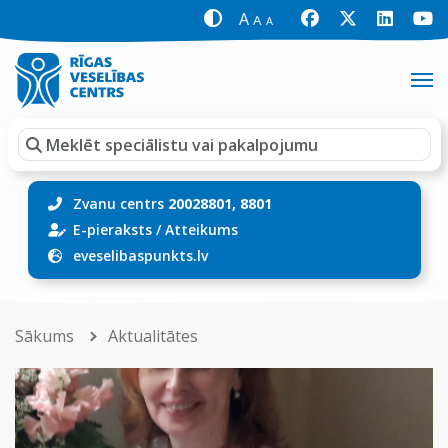
A
A
A
Zvanu centrs
20028801, 8801
E-pieraksts
/
Atteikums
eveselibaspunkts.lv
Sākums
Aktualitātes