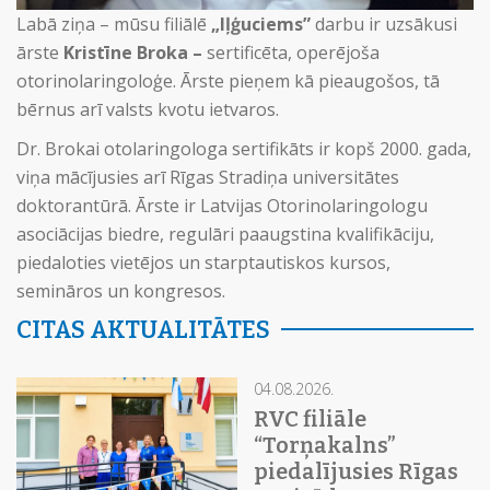
Labā ziņa – mūsu filiālē
„Iļģuciems”
darbu ir uzsākusi
ārste
Kristīne Broka –
sertificēta, operējoša
otorinolaringoloģe. Ārste pieņem kā pieaugošos, tā
bērnus arī valsts kvotu ietvaros.
Dr. Brokai otolaringologa sertifikāts ir kopš 2000. gada,
viņa mācījusies arī Rīgas Stradiņa universitātes
doktorantūrā. Ārste ir Latvijas Otorinolaringologu
asociācijas biedre, regulāri paaugstina kvalifikāciju,
piedaloties vietējos un starptautiskos kursos,
semināros un kongresos.
CITAS AKTUALITĀTES
04.08.2026.
RVC filiāle
“Torņakalns”
piedalījusies Rīgas