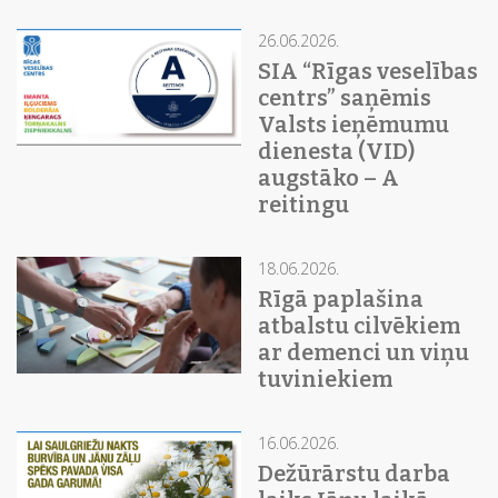
26.06.2026.
SIA “Rīgas veselības
centrs” saņēmis
Valsts ieņēmumu
dienesta (VID)
augstāko – A
reitingu
18.06.2026.
Rīgā paplašina
atbalstu cilvēkiem
ar demenci un viņu
tuviniekiem
16.06.2026.
Dežūrārstu darba