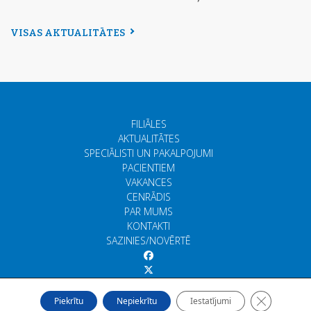
VISAS AKTUALITĀTES
FILIĀLES
AKTUALITĀTES
SPECIĀLISTI UN PAKALPOJUMI
PACIENTIEM
VAKANCES
CENRĀDIS
PAR MUMS
KONTAKTI
SAZINIES/NOVĒRTĒ
Close GDP
Piekrītu
Nepiekrītu
Iestatījumi