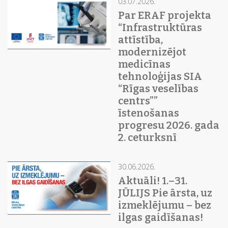
03.07.2026.
Par ERAF projekta
“Infrastruktūras
attīstība,
modernizējot
medicīnas
tehnoloģijas SIA
“Rīgas veselības
centrs””
īstenošanas
progresu 2026. gada
2. ceturksnī
30.06.2026.
Aktuāli! 1.–31.
JŪLIJS Pie ārsta, uz
izmeklējumu – bez
ilgas gaidīšanas!