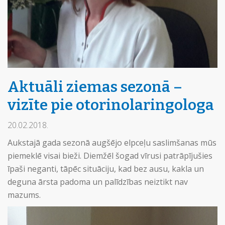
Aktuāli ziemas sezonā –
vizīte pie otorinolaringologa
20.02.2018.
Aukstajā gada sezonā augšējo elpceļu saslimšanas mūs
piemeklē visai bieži. Diemžēl šogad vīrusi patrāpījušies
īpaši neganti, tāpēc situāciju, kad bez ausu, kakla un
deguna ārsta padoma un palīdzības neiztikt nav
mazums.