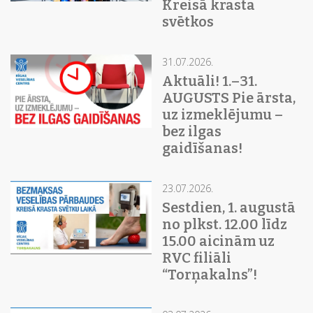
Kreisā krasta
svētkos
31.07.2026.
Aktuāli! 1.–31.
AUGUSTS Pie ārsta,
uz izmeklējumu –
bez ilgas
gaidīšanas!
23.07.2026.
Sestdien, 1. augustā
no plkst. 12.00 līdz
15.00 aicinām uz
RVC filiāli
“Torņakalns”!