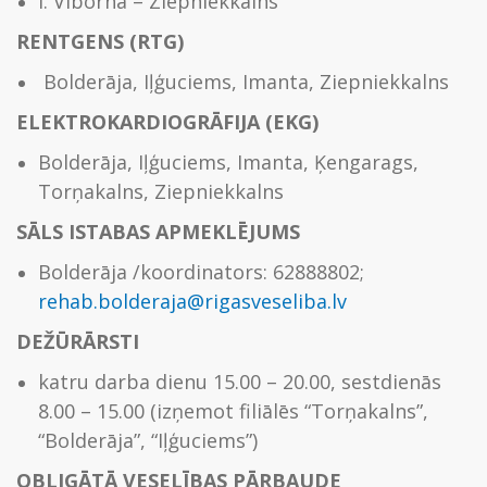
I. Vibornā – Ziepniekkalns
RENTGENS (RTG)
Bolderāja, Iļģuciems, Imanta, Ziepniekkalns
ELEKTROKARDIOGRĀFIJA (EKG)
Bolderāja, Iļģuciems, Imanta, Ķengarags,
Torņakalns, Ziepniekkalns
SĀLS ISTABAS APMEKLĒJUMS
Bolderāja /koordinators: 62888802;
rehab.bolderaja@rigasveseliba.lv
DEŽŪRĀRSTI
katru darba dienu 15.00 – 20.00, sestdienās
8.00 – 15.00 (izņemot filiālēs “Torņakalns”,
“Bolderāja”, “Iļģuciems”)
OBLIGĀTĀ VESELĪBAS PĀRBAUDE