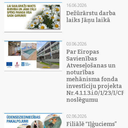
16.06.2026.
Dežūrārstu darba
laiks Jāņu laikā
03.06.2026.
Par Eiropas
Savienības
Atveseļošanas un
noturības
mehānisma fonda
investīciju projekta
Nr. 4.1.1.3.i.0/1/23/I/C
noslēgumu
02.06.2026.
Filiālē “Iļģuciems”