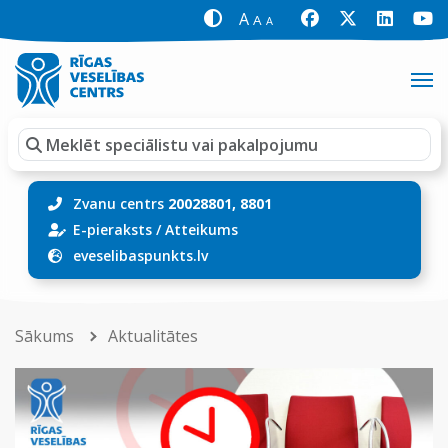
A
A
A
Zvanu centrs
20028801, 8801
E-pieraksts
/
Atteikums
eveselibaspunkts.lv
Sākums
Aktualitātes