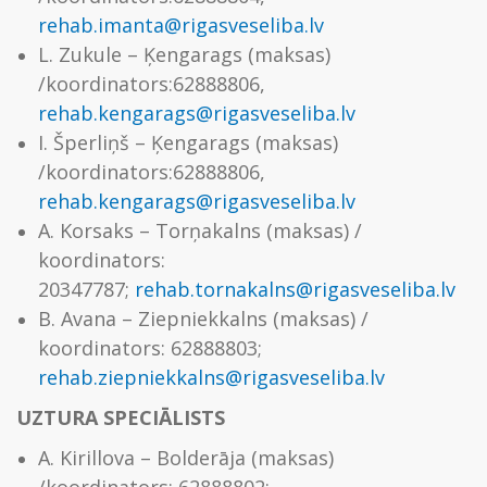
rehab.imanta@rigasveseliba.lv
L. Zukule – Ķengarags (maksas)
/koordinators:62888806,
rehab.kengarags@rigasveseliba.lv
I. Šperliņš – Ķengarags (maksas)
/koordinators:62888806,
rehab.kengarags@rigasveseliba.lv
A. Korsaks – Torņakalns (maksas) /
koordinators:
20347787;
rehab.tornakalns@rigasveseliba.lv
B. Avana – Ziepniekkalns (maksas) /
koordinators: 62888803;
rehab.ziepniekkalns@rigasveseliba.lv
UZTURA SPECIĀLISTS
A. Kirillova – Bolderāja (maksas)