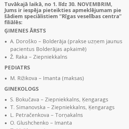
Tuvākajā laikā, no 1. līdz 30. NOVEMBRIM,
Jums ir iespēja pieteikties apmeklējumam pie
šādiem speciālistiem “Rīgas veselības centra”
filiālēs:
ĢIMENES ĀRSTS
A. Doroško – Bolderāja (prakse uzņem jaunus
pacientus Bolderājas apkaimē)
Ž. Raka – Ziepniekkalns
PEDIATRS
M. Rižikova – Imanta (maksas)
GINEKOLOGS
S. Bokučava – Ziepniekkalns, Ķengarags
T. Simanovska – Ziepniekkalns, Ķengarags
L. Petračenkova – Torņakalns
O. Glushchenko – Imanta