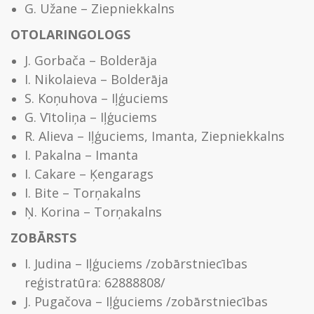
G. Užane – Ziepniekkalns
OTOLARINGOLOGS
J. Gorbača – Bolderāja
I. Nikolaieva – Bolderāja
S. Koņuhova – Iļģuciems
G. Vītoliņa – Iļģuciems
R. Alieva – Iļģuciems, Imanta, Ziepniekkalns
I. Pakalna – Imanta
I. Cakare – Ķengarags
I. Bite – Torņakalns
Ņ. Korina – Torņakalns
ZOBĀRSTS
I. Judina – Iļģuciems /zobārstniecības
reģistratūra: 62888808/
J. Pugačova – Iļģuciems /zobārstniecības