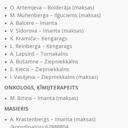
O. Artemjeva – Bolderāja (maksas)
M. Muhenberga – Ilģuciems (maksas)
A. Balcere – Imanta
V. Sidorova – Imanta (maksas)
K. Kramiča – Ķengarags
L. Reinberga – Ķengarags
A. Lapsiņš – Torņakalns
A. Bušamne – Ziepniekkalns
E. Ķiecis – Ziepniekkalns
I. Vasiļjeva – Ziepniekkalns (maksas)
ONKOLOGS, ĶĪMIJTERAPEITS
M. Bitiņa – Imanta (maksas)
MASIERIS
A. Krastenbergs – Imanta (maksas)
/koordinators:62888804,