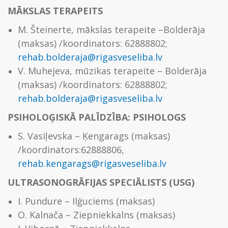
MĀKSLAS TERAPEITS
M. Šteinerte, mākslas terapeite –Bolderāja
(maksas) /koordinators: 62888802;
rehab.bolderaja@rigasveseliba.lv
V. Muhejeva, mūzikas terapeite – Bolderāja
(maksas) /koordinators: 62888802;
rehab.bolderaja@rigasveseliba.lv
PSIHOLOĢISKĀ PALĪDZĪBA: PSIHOLOGS
S. Vasiļevska – Ķengarags (maksas)
/koordinators:62888806,
rehab.kengarags@rigasveseliba.lv
ULTRASONOGRĀFIJAS SPECIĀLISTS (USG)
I. Pundure – Ilģuciems (maksas)
O. Kalnača – Ziepniekkalns (maksas)