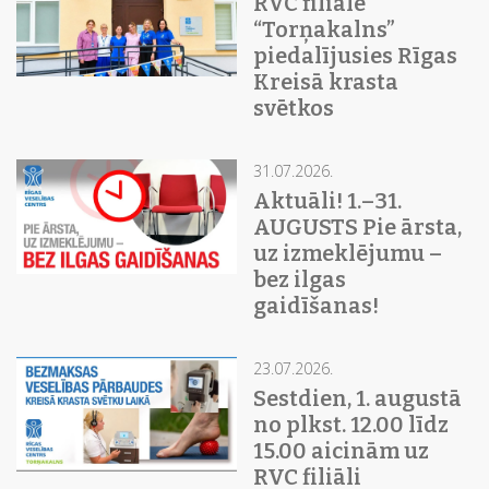
RVC filiāle
“Torņakalns”
piedalījusies Rīgas
Kreisā krasta
svētkos
31.07.2026.
Aktuāli! 1.–31.
AUGUSTS Pie ārsta,
uz izmeklējumu –
bez ilgas
gaidīšanas!
23.07.2026.
Sestdien, 1. augustā
no plkst. 12.00 līdz
15.00 aicinām uz
RVC filiāli