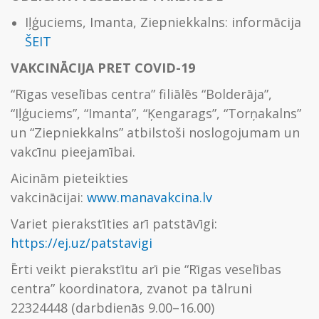
Iļģuciems, Imanta, Ziepniekkalns: informācija
ŠEIT
VAKCINĀCIJA PRET COVID-19
“Rīgas veselības centra” filiālēs “Bolderāja”,
“Iļģuciems”, “Imanta”, “Ķengarags”, “Torņakalns”
un “Ziepniekkalns” atbilstoši noslogojumam un
vakcīnu pieejamībai.
Aicinām pieteikties
vakcinācijai:
www.manavakcina.lv
Variet pierakstīties arī patstāvīgi:
https://ej.uz/patstavigi
Ērti veikt pierakstītu arī pie “Rīgas veselības
centra” koordinatora, zvanot pa tālruni
22324448 (darbdienās 9.00–16.00)