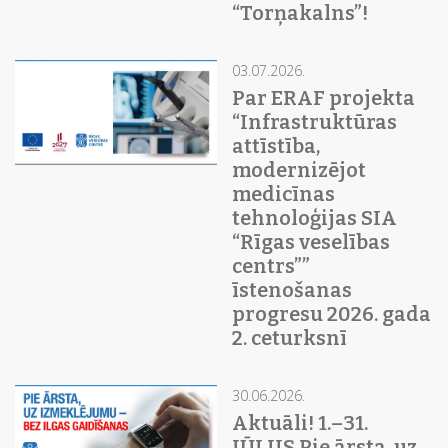
“Torņakalns”!
03.07.2026.
Par ERAF projekta
“Infrastruktūras
attīstība,
modernizējot
medicīnas
tehnoloģijas SIA
“Rīgas veselības
centrs””
īstenošanas
progresu 2026. gada
2. ceturksnī
30.06.2026.
Aktuāli! 1.–31.
JŪLIJS Pie ārsta, uz