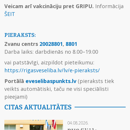
Veicam arī vakcināciju pret GRIPU.
Informācija
ŠEIT
PIERAKSTS:
Zvanu centrs
20028801
,
8801
Darba laiks: darbdienās no 8.00–19.00
vai patstāvīgi, aizpildot pieteikumu:
https://rigasveseliba.lv/lv/e-pieraksts/
Portālā
eveselibaspunkts.lv
(pieraksts tiek
veikts automātiski, taču ne visi speciālisti
pieejami)
CITAS AKTUALITĀTES
04.08.2026.