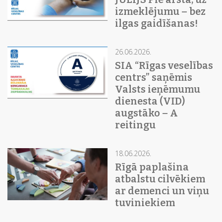
izmeklējumu – bez
ilgas gaidīšanas!
26.06.2026.
SIA “Rīgas veselības
centrs” saņēmis
Valsts ieņēmumu
dienesta (VID)
augstāko – A
reitingu
18.06.2026.
Rīgā paplašina
atbalstu cilvēkiem
ar demenci un viņu
tuviniekiem