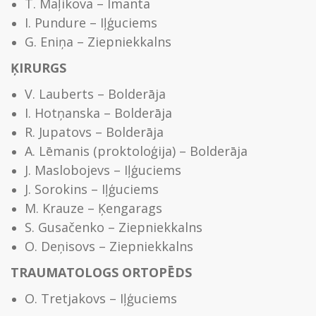
T. Maļikova – Imanta
I. Pundure – Iļģuciems
G. Eniņa – Ziepniekkalns
ĶIRURGS
V. Lauberts – Bolderāja
I. Hotņanska – Bolderāja
R. Jupatovs – Bolderāja
A. Lēmanis (proktoloģija) – Bolderāja
J. Maslobojevs – Iļģuciems
J. Sorokins – Iļģuciems
M. Krauze – Ķengarags
S. Gusačenko – Ziepniekkalns
O. Deņisovs – Ziepniekkalns
TRAUMATOLOGS ORTOPĒDS
O. Tretjakovs – Iļģuciems