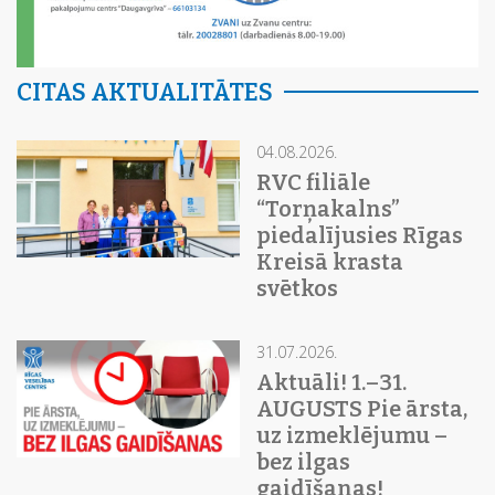
CITAS AKTUALITĀTES
04.08.2026.
RVC filiāle
“Torņakalns”
piedalījusies Rīgas
Kreisā krasta
svētkos
31.07.2026.
Aktuāli! 1.–31.
AUGUSTS Pie ārsta,
uz izmeklējumu –
bez ilgas
gaidīšanas!