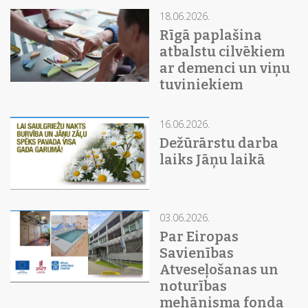
18.06.2026.
Rīgā paplašina
atbalstu cilvēkiem
ar demenci un viņu
tuviniekiem
16.06.2026.
Dežūrārstu darba
laiks Jāņu laikā
03.06.2026.
Par Eiropas
Savienības
Atveseļošanas un
noturības
mehānisma fonda