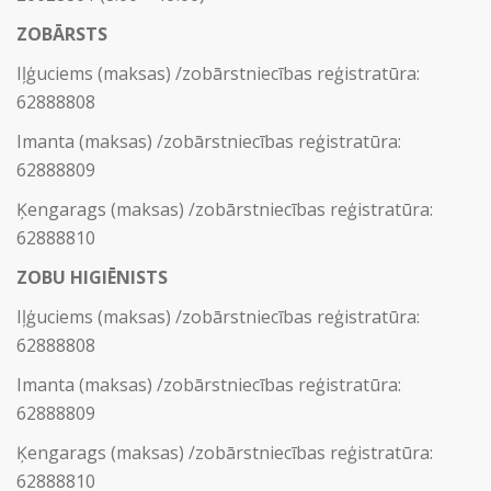
ZOBĀRSTS
Iļģuciems (maksas) /zobārstniecības reģistratūra:
62888808
Imanta (maksas) /zobārstniecības reģistratūra:
62888809
Ķengarags (maksas) /zobārstniecības reģistratūra:
62888810
ZOBU HIGIĒNISTS
Iļģuciems (maksas) /zobārstniecības reģistratūra:
62888808
Imanta (maksas) /zobārstniecības reģistratūra:
62888809
Ķengarags (maksas) /zobārstniecības reģistratūra:
62888810