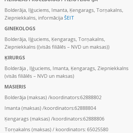
Bolderāja, Iļģuciems, Imanta, Ķengarags, Torņakalns,
Ziepniekkalns, informācija
ŠEIT
GINEKOLOGS
Bolderāja, Iļģuciems, Ķengarags, Torņakalns,
Ziepniekkalns ((visās filiālēs – NVD un maksas))
ĶIRURGS
Bolderāja , Iļģuciems, Imanta, Ķengarags, Ziepniekkalns
(visās filiālēs – NVD un maksas)
MASIERIS
Bolderāja (maksas) /koordinators:62888802
Imanta (maksas) /koordinators:62888804
Ķengarags (maksas) /koordinators:62888806
Torņakalns (maksas) / koordinators: 65025580